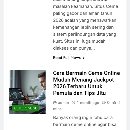
masalah keamanan. Situs Ceme
paling gacor dan aman tahun
2026 adalah yang menawarkan
kemenangan lebih sering dan
sistem perlindungan data yang
kuat. Situs ini juga mudah
diakses dan punya…
Read Full News
Cara Bermain Ceme Online
Mudah Menang Jackpot
2026 Terbaru Untuk
Pemula dan Tips Jitu
admin
1 month ago
0
4
CEME ONLINE
mins
Banyak orang ingin tahu cara
bermain ceme online agar bisa