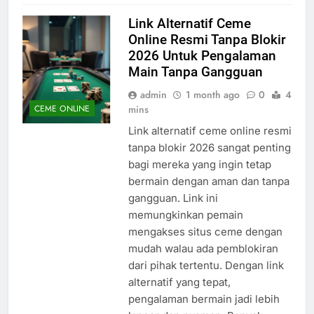
Link Alternatif Ceme
Online Resmi Tanpa Blokir
2026 Untuk Pengalaman
Main Tanpa Gangguan
admin
1 month ago
0
4
CEME ONLINE
mins
Link alternatif ceme online resmi
tanpa blokir 2026 sangat penting
bagi mereka yang ingin tetap
bermain dengan aman dan tanpa
gangguan. Link ini
memungkinkan pemain
mengakses situs ceme dengan
mudah walau ada pemblokiran
dari pihak tertentu. Dengan link
alternatif yang tepat,
pengalaman bermain jadi lebih