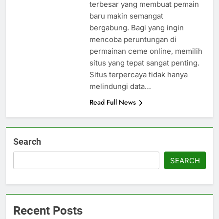
terbesar yang membuat pemain
baru makin semangat
bergabung. Bagi yang ingin
mencoba peruntungan di
permainan ceme online, memilih
situs yang tepat sangat penting.
Situs terpercaya tidak hanya
melindungi data…
Read Full News
Search
SEARCH
Recent Posts