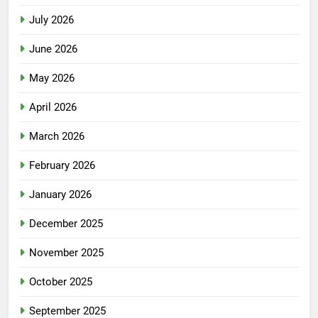
July 2026
June 2026
May 2026
April 2026
March 2026
February 2026
January 2026
December 2025
November 2025
October 2025
September 2025