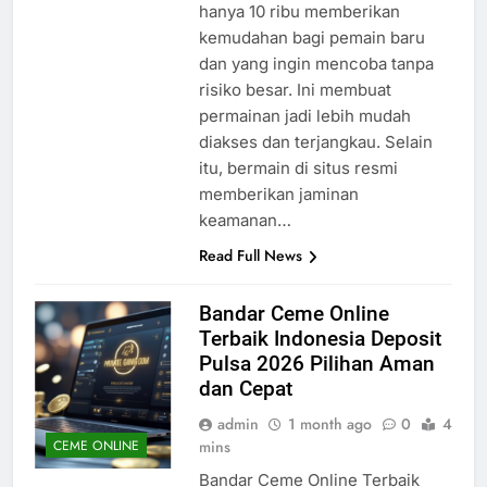
hanya 10 ribu memberikan
kemudahan bagi pemain baru
dan yang ingin mencoba tanpa
risiko besar. Ini membuat
permainan jadi lebih mudah
diakses dan terjangkau. Selain
itu, bermain di situs resmi
memberikan jaminan
keamanan…
Read Full News
Bandar Ceme Online
Terbaik Indonesia Deposit
Pulsa 2026 Pilihan Aman
dan Cepat
admin
1 month ago
0
4
CEME ONLINE
mins
Bandar Ceme Online Terbaik