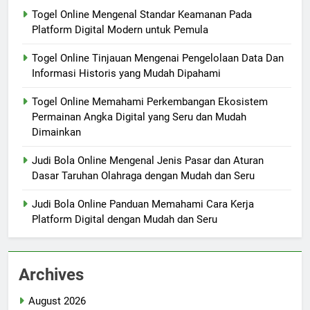
Togel Online Mengenal Standar Keamanan Pada
Platform Digital Modern untuk Pemula
Togel Online Tinjauan Mengenai Pengelolaan Data Dan
Informasi Historis yang Mudah Dipahami
Togel Online Memahami Perkembangan Ekosistem
Permainan Angka Digital yang Seru dan Mudah
Dimainkan
Judi Bola Online Mengenal Jenis Pasar dan Aturan
Dasar Taruhan Olahraga dengan Mudah dan Seru
Judi Bola Online Panduan Memahami Cara Kerja
Platform Digital dengan Mudah dan Seru
Archives
August 2026