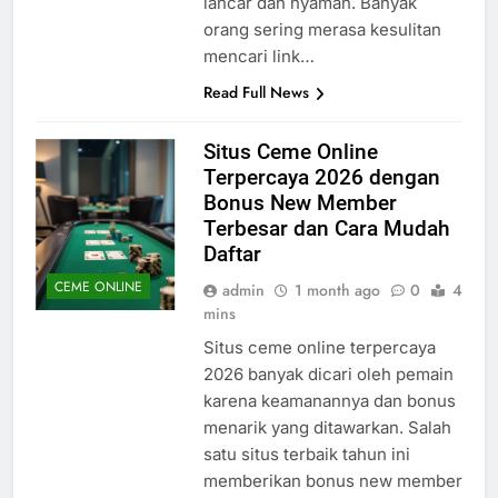
lancar dan nyaman. Banyak
orang sering merasa kesulitan
mencari link…
Read Full News
Situs Ceme Online
Terpercaya 2026 dengan
Bonus New Member
Terbesar dan Cara Mudah
Daftar
CEME ONLINE
admin
1 month ago
0
4
mins
Situs ceme online terpercaya
2026 banyak dicari oleh pemain
karena keamanannya dan bonus
menarik yang ditawarkan. Salah
satu situs terbaik tahun ini
memberikan bonus new member