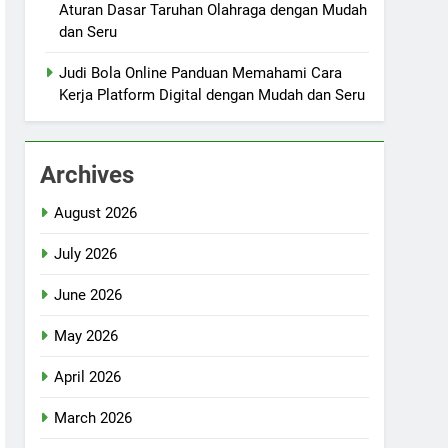
Aturan Dasar Taruhan Olahraga dengan Mudah
dan Seru
Judi Bola Online Panduan Memahami Cara
Kerja Platform Digital dengan Mudah dan Seru
Archives
August 2026
July 2026
June 2026
May 2026
April 2026
March 2026