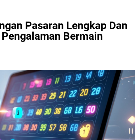
engan Pasaran Lengkap Dan
k Pengalaman Bermain