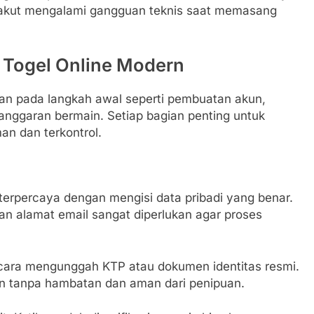
 takut mengalami gangguan teknis saat memasang
Togel Online Modern
ian pada langkah awal seperti pembuatan akun,
anggaran bermain. Setiap bagian penting untuk
n dan terkontrol.
 terpercaya dengan mengisi data pribadi yang benar.
an alamat email sangat diperlukan agar proses
n cara mengunggah KTP atau dokumen identitas resmi.
akan tanpa hambatan dan aman dari penipuan.