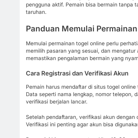
pengguna aktif. Pemain bisa bermain tanpa
taruhan.
Panduan Memulai Permainan 
Memulai permainan togel online perlu perhat
memilih pasaran yang sesuai, dan mengatur 
memastikan pengalaman bermain yang nyama
Cara Registrasi dan Verifikasi Akun
Pemain harus mendaftar di situs togel online
Data seperti nama lengkap, nomor telepon, d
verifikasi berjalan lancar.
Setelah pendaftaran, verifikasi akun denga
Verifikasi ini penting agar akun bisa digun