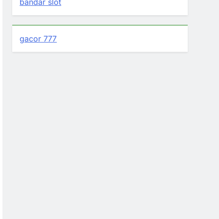
bandar slot
gacor 777