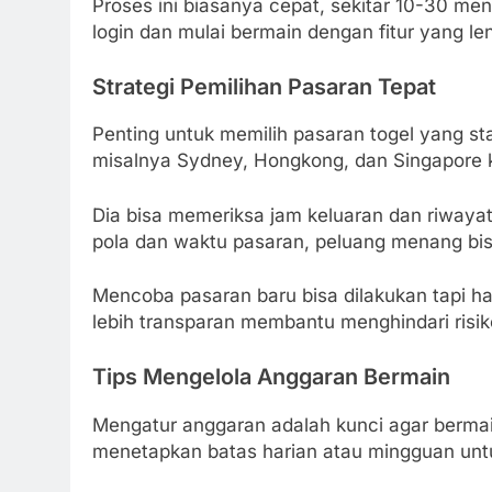
Proses ini biasanya cepat, sekitar 10-30 meni
login dan mulai bermain dengan fitur yang le
Strategi Pemilihan Pasaran Tepat
Penting untuk memilih pasaran togel yang st
misalnya Sydney, Hongkong, dan Singapore k
Dia bisa memeriksa jam keluaran dan riwaya
pola dan waktu pasaran, peluang menang bis
Mencoba pasaran baru bisa dilakukan tapi har
lebih transparan membantu menghindari risi
Tips Mengelola Anggaran Bermain
Mengatur anggaran adalah kunci agar bermai
menetapkan batas harian atau mingguan untuk