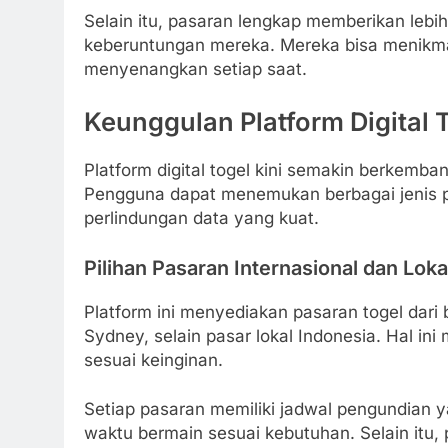
Selain itu, pasaran lengkap memberikan leb
keberuntungan mereka. Mereka bisa menikma
menyenangkan setiap saat.
Keunggulan Platform Digital 
Platform digital togel kini semakin berkemb
Pengguna dapat menemukan berbagai jenis pas
perlindungan data yang kuat.
Pilihan Pasaran Internasional dan Loka
Platform ini menyediakan pasaran togel dari
Sydney, selain pasar lokal Indonesia. Hal in
sesuai keinginan.
Setiap pasaran memiliki jadwal pengundian 
waktu bermain sesuai kebutuhan. Selain itu,