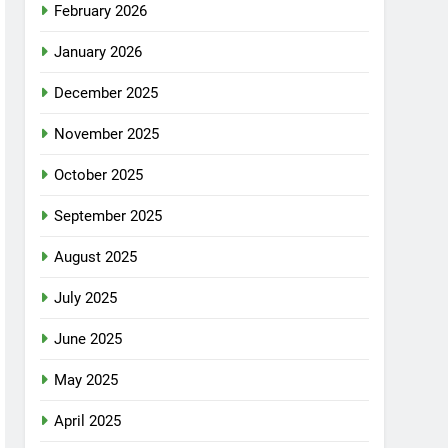
February 2026
January 2026
December 2025
November 2025
October 2025
September 2025
August 2025
July 2025
June 2025
May 2025
April 2025