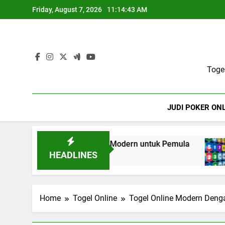
Skip
Friday, August 7, 2026
11:14:44 AM
to
content
Toge
JUDI POKER ON
tform Digital Modern untuk Pemula
Togel On
1 Day Ago
HEADLINES
Home
Togel Online
Togel Online Modern Deng