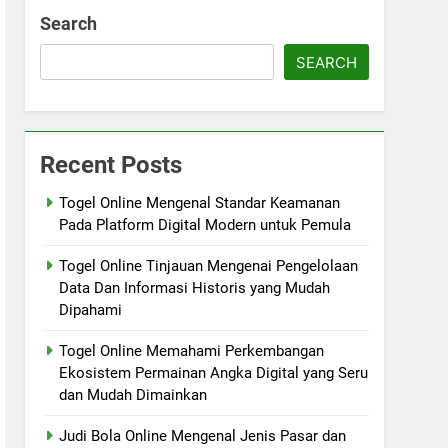
Search
SEARCH
Recent Posts
Togel Online Mengenal Standar Keamanan
Pada Platform Digital Modern untuk Pemula
Togel Online Tinjauan Mengenai Pengelolaan
Data Dan Informasi Historis yang Mudah
Dipahami
Togel Online Memahami Perkembangan
Ekosistem Permainan Angka Digital yang Seru
dan Mudah Dimainkan
Judi Bola Online Mengenal Jenis Pasar dan