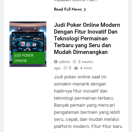
Read Full News
Judi Poker Online Modern
Dengan Fitur Inovatif Dan
Teknologi Permainan
Terbaru yang Seru dan
Mudah Dimenangkan
JUDI POKER
ONLINE
admin
2 weeks
ago
0
4 mins
Judi poker online saat ini
semakin menarik dengan
hadirnya fitur inovatif dan
teknologi permainan terbaru.
Banyak pemain yang mencari
pengalaman bermain yang lebih
seru, cepat, dan mudah melalui
platform modern. Fitur-fitur baru