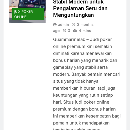
Stabil Modern untuk
Pengalaman Seru dan
JUDI POKER
Menguntungkan
ONLINE
admin
2 months
ago
0
4 mins
Guammarinelab – Judi poker
online premium kini semakin
diminati karena menawarkan
bonus harian yang menarik dan
gameplay yang stabil serta
modern. Banyak pemain mencari
situs yang tidak hanya
memberikan hiburan, tapi juga
keuntungan yang rutin setiap
hari. Situs judi poker online
premium dengan bonus harian
ini memberikan kesempatan bagi
pemain untuk mendapatkan
tambahan saldo secara…