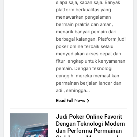
siapa saja, kapan saja. Banyak
platform berkualitas yang
menawarkan pengalaman
bermain praktis dan aman,
menarik banyak pemain dari
berbagai kalangan. Platform judi
poker online terbaik selalu
menyediakan akses cepat dan
fitur lengkap untuk kenyamanan
pemain. Dengan teknologi
canggih, mereka memastikan
permainan berjalan lancar dan
adil, sehingga…
Read Full News
Judi Poker Online Favorit
Dengan Teknologi Modern
dan Performa Permainan