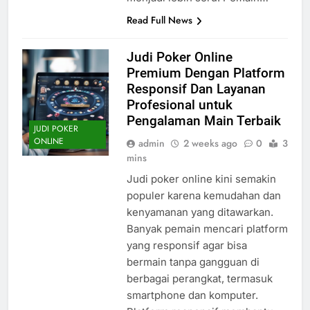
Read Full News
Judi Poker Online
Premium Dengan Platform
Responsif Dan Layanan
Profesional untuk
Pengalaman Main Terbaik
JUDI POKER
ONLINE
admin
2 weeks ago
0
3
mins
Judi poker online kini semakin
populer karena kemudahan dan
kenyamanan yang ditawarkan.
Banyak pemain mencari platform
yang responsif agar bisa
bermain tanpa gangguan di
berbagai perangkat, termasuk
smartphone dan komputer.