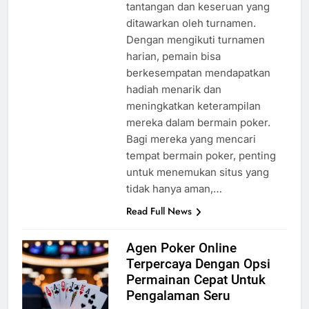
tantangan dan keseruan yang
ditawarkan oleh turnamen.
Dengan mengikuti turnamen
harian, pemain bisa
berkesempatan mendapatkan
hadiah menarik dan
meningkatkan keterampilan
mereka dalam bermain poker.
Bagi mereka yang mencari
tempat bermain poker, penting
untuk menemukan situs yang
tidak hanya aman,…
Read Full News
Agen Poker Online
Terpercaya Dengan Opsi
Permainan Cepat Untuk
Pengalaman Seru