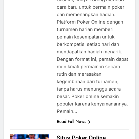
cara baru untuk bermain poker
dan memenangkan hadiah.
Platform Poker Online dengan
turnamen harian memberi
pemain kesempatan untuk
berkompetisi setiap hari dan
mendapatkan hadiah menarik.
Dengan format ini, pemain dapat
menikmati permainan secara
rutin dan merasakan
kegembiraan dari turnamen,
tanpa harus menunggu acara
besar. Poker online semakin
populer karena kenyamanannya.
Pemain…
Read Full News
Situs Poker Online