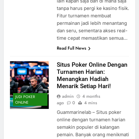
lain kapan saja dan di mana saja
tanpa harus pergi ke kasino fisik.
Fitur turnamen membuat
permainan jadi lebih menantang
dan seru, sementara akses real-
time cepat memastikan semua…
Read Full News
Situs Poker Online Dengan
Turnamen Harian:
Menangkan Hadiah
Menarik Setiap Hari!
admin
4 months
JUDI POKER
ONLINE
ago
0
4 mins
Guammarinelab – Situs poker
online dengan turnamen harian
semakin populer di kalangan
pemain. Banyak orang menikmati