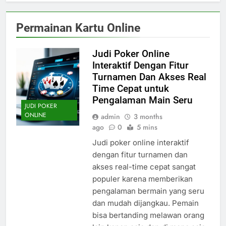
Permainan Kartu Online
Judi Poker Online
Interaktif Dengan Fitur
Turnamen Dan Akses Real
Time Cepat untuk
Pengalaman Main Seru
JUDI POKER
ONLINE
admin
3 months
ago
0
5 mins
Judi poker online interaktif
dengan fitur turnamen dan
akses real-time cepat sangat
populer karena memberikan
pengalaman bermain yang seru
dan mudah dijangkau. Pemain
bisa bertanding melawan orang