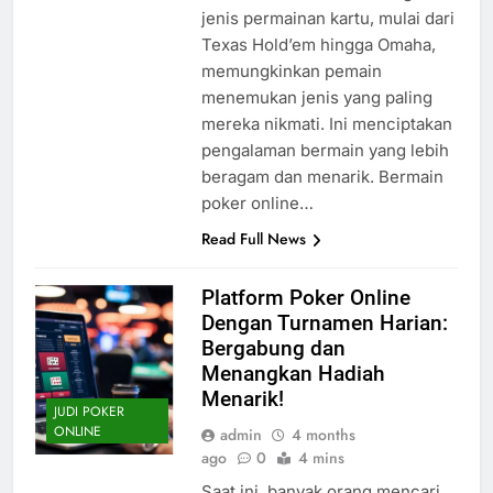
jenis permainan kartu, mulai dari
Texas Hold’em hingga Omaha,
memungkinkan pemain
menemukan jenis yang paling
mereka nikmati. Ini menciptakan
pengalaman bermain yang lebih
beragam dan menarik. Bermain
poker online…
Read Full News
Platform Poker Online
Dengan Turnamen Harian:
Bergabung dan
Menangkan Hadiah
Menarik!
JUDI POKER
ONLINE
admin
4 months
ago
0
4 mins
Saat ini, banyak orang mencari