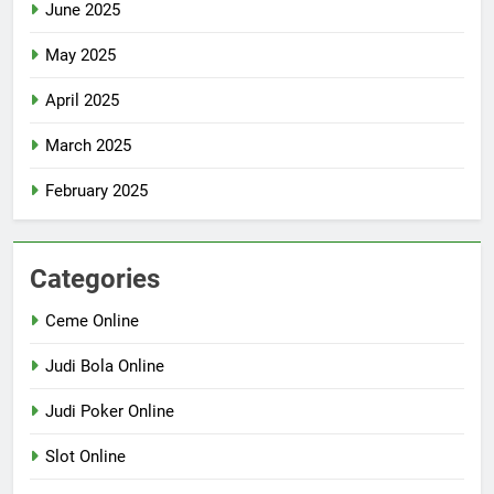
June 2025
May 2025
April 2025
March 2025
February 2025
Categories
Ceme Online
Judi Bola Online
Judi Poker Online
Slot Online