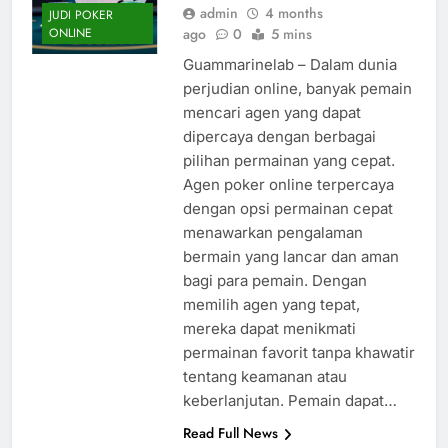
admin
4 months
JUDI POKER
ONLINE
ago
0
5 mins
Guammarinelab – Dalam dunia
perjudian online, banyak pemain
mencari agen yang dapat
dipercaya dengan berbagai
pilihan permainan yang cepat.
Agen poker online terpercaya
dengan opsi permainan cepat
menawarkan pengalaman
bermain yang lancar dan aman
bagi para pemain. Dengan
memilih agen yang tepat,
mereka dapat menikmati
permainan favorit tanpa khawatir
tentang keamanan atau
keberlanjutan. Pemain dapat…
Read Full News