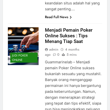
keandalan situs adalah hal yang
sangat penting….
Read Full News
Menjadi Pemain Poker
Online Sukses : Tips
Menang Tiap Saat
admin
4 months
ago
0
5 mins
JUDI POKER
ONLINE
Guammarinelab – Menjadi
pemain Poker Online sukses
bukanlah sesuatu yang mustahil.
Banyak orang menganggap
permainan ini hanya bergantung
pada keberuntungan. Namun,
dengan menerapkan strategi
yang tepat dan tips efektif, siapa
pun bisa meningkatkan peluang