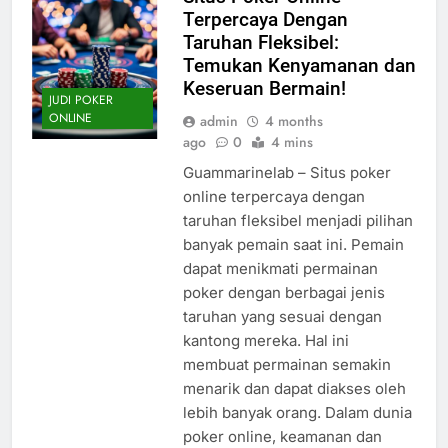
Terpercaya Dengan
Taruhan Fleksibel:
Temukan Kenyamanan dan
Keseruan Bermain!
JUDI POKER
ONLINE
admin
4 months
ago
0
4 mins
Guammarinelab – Situs poker
online terpercaya dengan
taruhan fleksibel menjadi pilihan
banyak pemain saat ini. Pemain
dapat menikmati permainan
poker dengan berbagai jenis
taruhan yang sesuai dengan
kantong mereka. Hal ini
membuat permainan semakin
menarik dan dapat diakses oleh
lebih banyak orang. Dalam dunia
poker online, keamanan dan