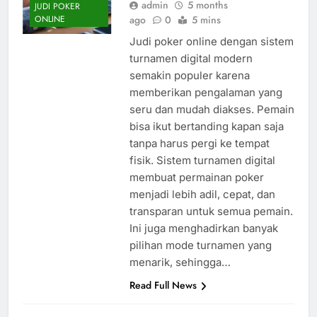
admin
5 months
JUDI POKER
ONLINE
ago
0
5 mins
Judi poker online dengan sistem
turnamen digital modern
semakin populer karena
memberikan pengalaman yang
seru dan mudah diakses. Pemain
bisa ikut bertanding kapan saja
tanpa harus pergi ke tempat
fisik. Sistem turnamen digital
membuat permainan poker
menjadi lebih adil, cepat, dan
transparan untuk semua pemain.
Ini juga menghadirkan banyak
pilihan mode turnamen yang
menarik, sehingga…
Read Full News