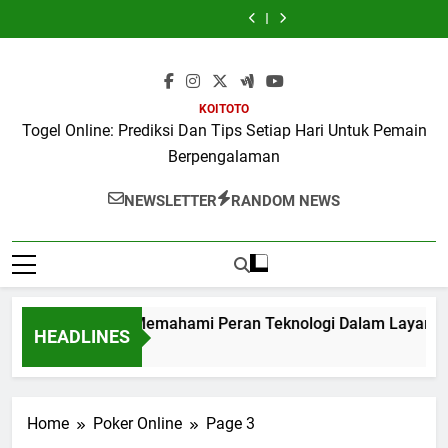
Togel
Togel
Skip
Memahami
Memahami
Mengenal
Tinjauan
Memahami
Memahami
Mengenal
Online
Online
Perkembangan
Peran
Standar
Mengenai
Perkembangan
Peran
Standar
Tinjauan
Memahami
to
Ekosistem
Teknologi
Keamanan
Pengelolaan
Ekosistem
Teknologi
Keamanan
Mengenai
Perkembangan
content
Permainan
Dalam
Pada
Data
Permainan
Dalam
Pada
Pengelolaan
Ekosistem
Angka
Layanan
Platform
Dan
Angka
Layanan
Platform
Data
Permainan
Digital
Berbasis
Digital
Informasi
Digital
Berbasis
Digital
Dan
Angka
yang
Internet
Modern
KOITOTO
Historis
yang
Internet
Modern
Informasi
Digital
Seru
Untuk
untuk
yang
Seru
Untuk
untuk
Historis
yang
Togel Online: Prediksi Dan Tips Setiap Hari Untuk Pemain
dan
Pengalaman
Pemula
Mudah
dan
Pengalaman
Pemula
yang
Seru
Berpengalaman
Mudah
Bermain
Dipahami
Mudah
Bermain
Mudah
dan
Dimainkan
yang
Dimainkan
yang
Dipahami
Mudah
Lebih
Lebih
Dimainkan
NEWSLETTER
RANDOM NEWS
Mudah
Mudah
Togel Online Memahami Peran Teknologi Dalam Layanan Be
HEADLINES
6 Hours Ago
Home
Poker Online
Page 3