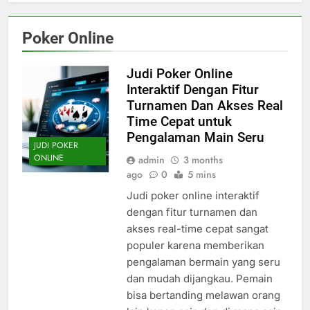
Poker Online
Judi Poker Online
Interaktif Dengan Fitur
Turnamen Dan Akses Real
Time Cepat untuk
Pengalaman Main Seru
JUDI POKER
ONLINE
admin
3 months
ago
0
5 mins
Judi poker online interaktif
dengan fitur turnamen dan
akses real-time cepat sangat
populer karena memberikan
pengalaman bermain yang seru
dan mudah dijangkau. Pemain
bisa bertanding melawan orang