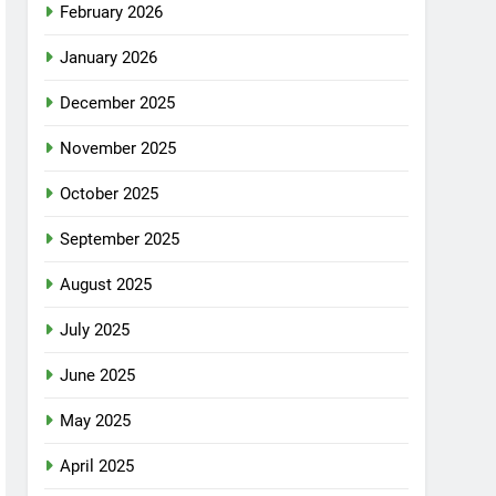
February 2026
January 2026
December 2025
November 2025
October 2025
September 2025
August 2025
July 2025
June 2025
May 2025
April 2025