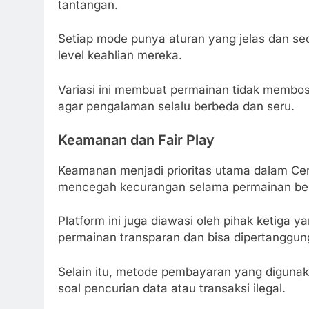
tantangan.
Setiap mode punya aturan yang jelas dan se
level keahlian mereka.
Variasi ini membuat permainan tidak membo
agar pengalaman selalu berbeda dan seru.
Keamanan dan Fair Play
Keamanan menjadi prioritas utama dalam Cem
mencegah kecurangan selama permainan be
Platform ini juga diawasi oleh pihak ketiga 
permainan transparan dan bisa dipertanggu
Selain itu, metode pembayaran yang digunaka
soal pencurian data atau transaksi ilegal.