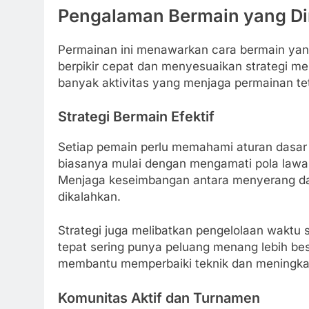
Pengalaman Bermain yang D
Permainan ini menawarkan cara bermain yan
berpikir cepat dan menyesuaikan strategi m
banyak aktivitas yang menjaga permainan t
Strategi Bermain Efektif
Setiap pemain perlu memahami aturan dasa
biasanya mulai dengan mengamati pola lawan
Menjaga keseimbangan antara menyerang dan
dikalahkan.
Strategi juga melibatkan pengelolaan waktu
tepat sering punya peluang menang lebih besar
membantu memperbaiki teknik dan meningka
Komunitas Aktif dan Turnamen