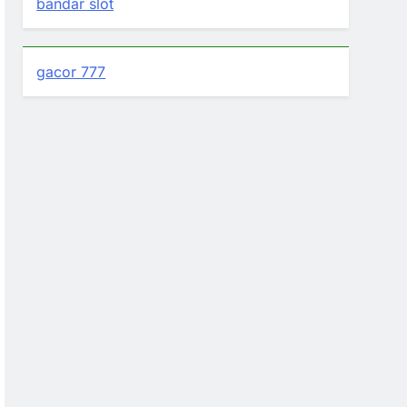
bandar slot
gacor 777