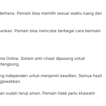
derhana. Pemain bisa memilih sesuai waktu luang dan
sankan. Pemain bisa mencoba berbagai cara bermain
e Online. Sistem anti-cheat dipasang untuk
rlangsung.
yang independen untuk menjamin keadilan. Semua hasil
ngjawabkan.
n sudah teruji aman. Pemain tidak perlu khawatir