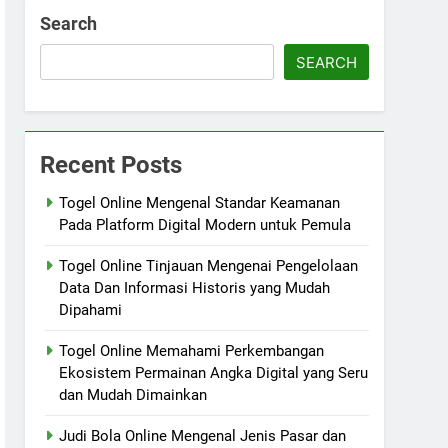
Search
SEARCH
Recent Posts
Togel Online Mengenal Standar Keamanan
Pada Platform Digital Modern untuk Pemula
Togel Online Tinjauan Mengenai Pengelolaan
Data Dan Informasi Historis yang Mudah
Dipahami
Togel Online Memahami Perkembangan
Ekosistem Permainan Angka Digital yang Seru
dan Mudah Dimainkan
Judi Bola Online Mengenal Jenis Pasar dan