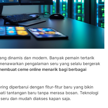
ang dinamis dan modern. Banyak pemain tertarik
 menawarkan pengalaman seru yang selalu bergerak
 membuat ceme online menarik bagi berbagai
ng diperbarui dengan fitur-fitur baru yang bikin
ati tantangan baru tanpa merasa bosan. Teknologi
 seru dan mudah diakses kapan saja.