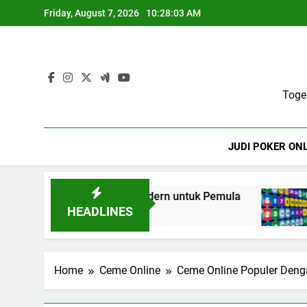
Skip
Friday, August 7, 2026
10:28:04 AM
to
content
Toge
JUDI POKER ON
m Digital Modern untuk Pemula
Togel Online
1 Day Ago
HEADLINES
Home
Ceme Online
Ceme Online Populer Den