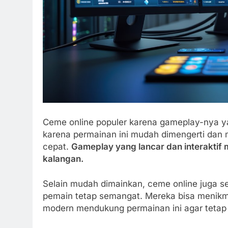
Ceme online populer karena gameplay-nya y
karena permainan ini mudah dimengerti dan
cepat.
Gameplay yang lancar dan interaktif
kalangan.
Selain mudah dimainkan, ceme online juga seri
pemain tetap semangat. Mereka bisa menikm
modern mendukung permainan ini agar tetap