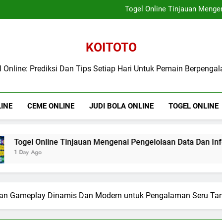
Togel Online Mengenal Stan
Togel Online Tinjauan Mengen
Togel Online Memahami
Judi Bola Online Mengenal Jen
Togel Online Mengenal Stan
KOITOTO
Togel Online Tinjauan Mengen
Togel Online Memahami
Judi Bola Online Mengenal Jen
l Online: Prediksi Dan Tips Setiap Hari Untuk Pemain Berpenga
LINE
CEME ONLINE
JUDI BOLA ONLINE
TOGEL ONLINE
 Tinjauan Mengenai Pengelolaan Data Dan Informasi Historis
gan Gameplay Dinamis Dan Modern untuk Pengalaman Seru Ta