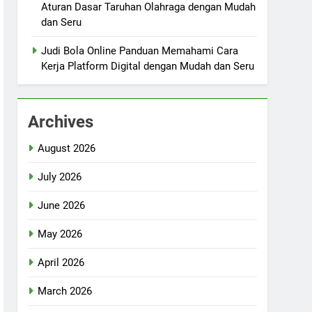
Aturan Dasar Taruhan Olahraga dengan Mudah
dan Seru
Judi Bola Online Panduan Memahami Cara
Kerja Platform Digital dengan Mudah dan Seru
Archives
August 2026
July 2026
June 2026
May 2026
April 2026
March 2026