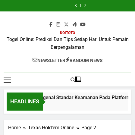
Online
Mengenal
Tinjauan
Memahami
Online
Mengenal
Tinjauan
Online
Bola
Skip
Mengenal
Standar
Mengenai
Perkembangan
Mengenal
Standar
Mengenai
Memahami
Online
to
Jenis
Keamanan
Pengelolaan
Ekosistem
Jenis
Keamanan
Pengelolaan
Perkembangan
Mengenal
Pasar
Pada
Data
Permainan
Pasar
Pada
Data
Ekosistem
Jenis
content
dan
Platform
Dan
Angka
dan
Platform
Dan
Permainan
Pasar
Aturan
Digital
Informasi
Digital
Aturan
Digital
Informasi
Angka
dan
Dasar
Modern
Historis
yang
Dasar
Modern
Historis
Digital
Aturan
KOITOTO
Taruhan
untuk
yang
Seru
Taruhan
untuk
yang
yang
Dasar
Togel Online: Prediksi Dan Tips Setiap Hari Untuk Pemain
Olahraga
Pemula
Mudah
dan
Olahraga
Pemula
Mudah
Seru
Taruhan
dengan
Dipahami
Mudah
dengan
Dipahami
dan
Olahraga
Berpengalaman
Mudah
Dimainkan
Mudah
Mudah
dengan
dan
dan
Dimainkan
Mudah
Seru
Seru
dan
NEWSLETTER
RANDOM NEWS
Seru
Togel Online Mengenal Standar Keamanan Pada Platform Digi
HEADLINES
9 Hours Ago
Home
Texas Hold’em Online
Page 2