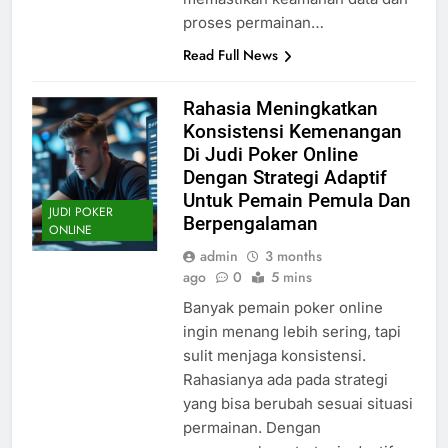
proses permainan…
Read Full News
Rahasia Meningkatkan
Konsistensi Kemenangan
Di Judi Poker Online
Dengan Strategi Adaptif
Untuk Pemain Pemula Dan
JUDI POKER
Berpengalaman
ONLINE
admin
3 months
ago
0
5 mins
Banyak pemain poker online
ingin menang lebih sering, tapi
sulit menjaga konsistensi.
Rahasianya ada pada strategi
yang bisa berubah sesuai situasi
permainan. Dengan