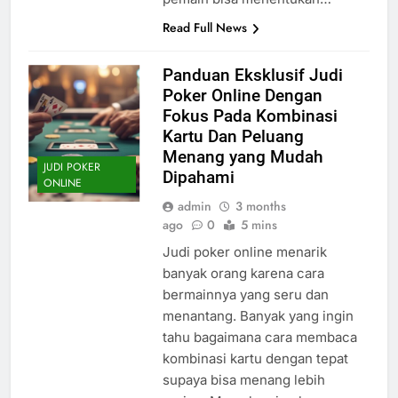
Read Full News
Panduan Eksklusif Judi
Poker Online Dengan
Fokus Pada Kombinasi
Kartu Dan Peluang
Menang yang Mudah
JUDI POKER
Dipahami
ONLINE
admin
3 months
ago
0
5 mins
Judi poker online menarik
banyak orang karena cara
bermainnya yang seru dan
menantang. Banyak yang ingin
tahu bagaimana cara membaca
kombinasi kartu dengan tepat
supaya bisa menang lebih