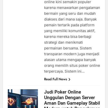
online kini semakin populer
karena menawarkan pengalaman
bermain yang seru dan mudah
diakses dari mana saja. Banyak
pemain tertarik pada platform
yang memiliki komunitas aktif,
karena mereka bisa berbagi
strategi dan menikmati
permainan bersama. Sistem
transparan modern juga menjadi
alasan utama mengapa banyak
orang memilih situs poker online
terpercaya. Sistem ini…
Read Full News
Judi Poker Online
Unggulan Dengan Server
Aman Dan Gameplay Stabil