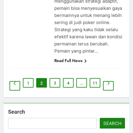
menggunakan strategi adaptif,
pemain bisa menyesuaikan gaya
bermainnya untuk menang lebih
sering di judi poker online.
Strategi yang kaku tidak selalu
efektif karena lawan dan kondisi
permainan terus berubah.
Pemain yang pintar…
Read Full News
1
2
3
4
…
11
Search
SEARCH