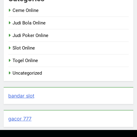
Ceme Online
Judi Bola Online
Judi Poker Online
Slot Online
Togel Online
Uncategorized
bandar slot
gacor 777