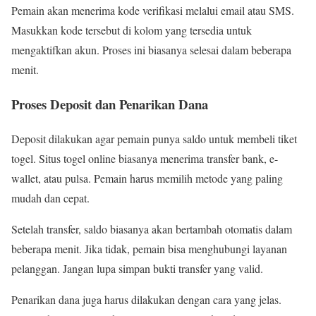
Pemain akan menerima kode verifikasi melalui email atau SMS.
Masukkan kode tersebut di kolom yang tersedia untuk
mengaktifkan akun. Proses ini biasanya selesai dalam beberapa
menit.
Proses Deposit dan Penarikan Dana
Deposit dilakukan agar pemain punya saldo untuk membeli tiket
togel. Situs togel online biasanya menerima transfer bank, e-
wallet, atau pulsa. Pemain harus memilih metode yang paling
mudah dan cepat.
Setelah transfer, saldo biasanya akan bertambah otomatis dalam
beberapa menit. Jika tidak, pemain bisa menghubungi layanan
pelanggan. Jangan lupa simpan bukti transfer yang valid.
Penarikan dana juga harus dilakukan dengan cara yang jelas.