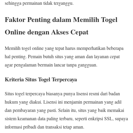
sehingga permainan tidak terganggu.
Faktor Penting dalam Memilih Togel
Online dengan Akses Cepat
Memilih togel online yang tepat harus memperhatikan beberapa
hal penting. Pemain butuh situs yang aman dan layanan cepat
agar pengalaman bermain lancar tanpa gangguan.
Kriteria Situs Togel Terpercaya
Situs togel terpercaya biasanya punya lisensi resmi dari badan
hukum yang diakui. Lisensi ini menjamin permainan yang adil
dan pembayaran yang pasti. Selain itu, situs yang baik memakai
sistem keamanan data paling terbaru, seperti enkripsi SSL, supaya
informasi pribadi dan transaksi tetap aman.