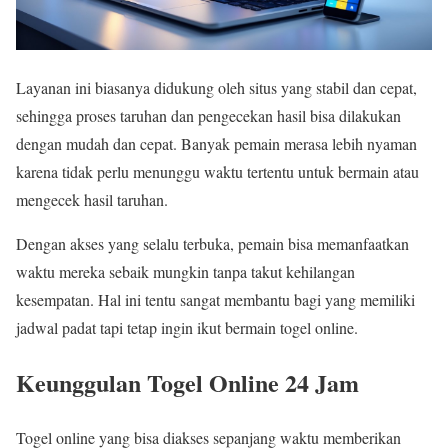
Layanan ini biasanya didukung oleh situs yang stabil dan cepat,
sehingga proses taruhan dan pengecekan hasil bisa dilakukan
dengan mudah dan cepat. Banyak pemain merasa lebih nyaman
karena tidak perlu menunggu waktu tertentu untuk bermain atau
mengecek hasil taruhan.
Dengan akses yang selalu terbuka, pemain bisa memanfaatkan
waktu mereka sebaik mungkin tanpa takut kehilangan
kesempatan. Hal ini tentu sangat membantu bagi yang memiliki
jadwal padat tapi tetap ingin ikut bermain togel online.
Keunggulan Togel Online 24 Jam
Togel online yang bisa diakses sepanjang waktu memberikan