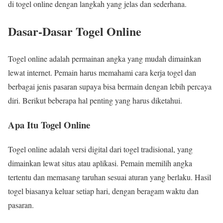
di togel online dengan langkah yang jelas dan sederhana.
Dasar-Dasar Togel Online
Togel online adalah permainan angka yang mudah dimainkan
lewat internet. Pemain harus memahami cara kerja togel dan
berbagai jenis pasaran supaya bisa bermain dengan lebih percaya
diri. Berikut beberapa hal penting yang harus diketahui.
Apa Itu Togel Online
Togel online adalah versi digital dari togel tradisional, yang
dimainkan lewat situs atau aplikasi. Pemain memilih angka
tertentu dan memasang taruhan sesuai aturan yang berlaku. Hasil
togel biasanya keluar setiap hari, dengan beragam waktu dan
pasaran.