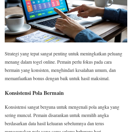
Strategi yang tepat sangat penting untuk meningkatkan peluang
menang dalam togel online. Pemain perlu fokus pada cara
bermain yang konsisten, menghindari kesalahan umum, dan
memanfaatkan bonus dengan baik untuk hasil maksimal.
Konsistensi Pola Bermain
Konsistensi sangat berguna untuk mengenali pola angka yang
sering muncul. Pemain disarankan untuk memilih angka
berdasarkan data hasil keluaran sebelumnya dan terus
menggunakan pola yang sama selama beberapa hari.