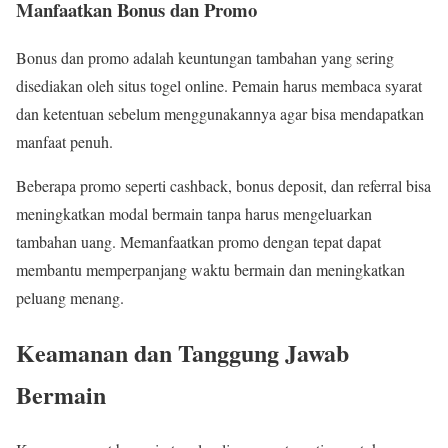
Manfaatkan Bonus dan Promo
Bonus dan promo adalah keuntungan tambahan yang sering
disediakan oleh situs togel online. Pemain harus membaca syarat
dan ketentuan sebelum menggunakannya agar bisa mendapatkan
manfaat penuh.
Beberapa promo seperti cashback, bonus deposit, dan referral bisa
meningkatkan modal bermain tanpa harus mengeluarkan
tambahan uang. Memanfaatkan promo dengan tepat dapat
membantu memperpanjang waktu bermain dan meningkatkan
peluang menang.
Keamanan dan Tanggung Jawab
Bermain