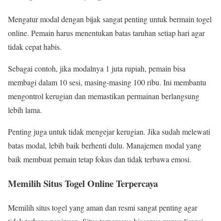
Mengatur modal dengan bijak sangat penting untuk bermain togel
online. Pemain harus menentukan batas taruhan setiap hari agar
tidak cepat habis.
Sebagai contoh, jika modalnya 1 juta rupiah, pemain bisa
membagi dalam 10 sesi, masing-masing 100 ribu. Ini membantu
mengontrol kerugian dan memastikan permainan berlangsung
lebih lama.
Penting juga untuk tidak mengejar kerugian. Jika sudah melewati
batas modal, lebih baik berhenti dulu. Manajemen modal yang
baik membuat pemain tetap fokus dan tidak terbawa emosi.
Memilih Situs Togel Online Terpercaya
Memilih situs togel yang aman dan resmi sangat penting agar