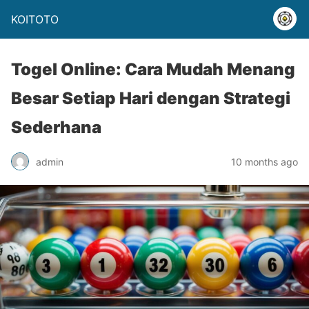
KOITOTO
Togel Online: Cara Mudah Menang
Besar Setiap Hari dengan Strategi
Sederhana
admin
10 months ago