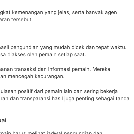
tingkat kemenangan yang jelas, serta banyak agen
ran tersebut.
hasil pengundian yang mudah dicek dan tepat waktu.
bisa diakses oleh pemain setiap saat.
anan transaksi dan informasi pemain. Mereka
dan mencegah kecurangan.
lasan positif dari pemain lain dan sering bekerja
ran dan transparansi hasil juga penting sebagai tanda
uai