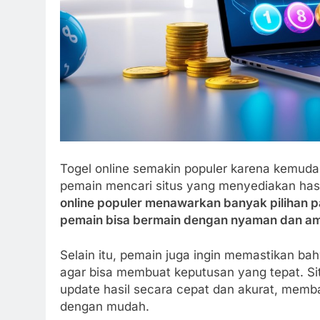
Togel online semakin populer karena kemuda
pemain mencari situs yang menyediakan hasil
online populer menawarkan banyak pilihan p
pemain bisa bermain dengan nyaman dan a
Selain itu, pemain juga ingin memastikan b
agar bisa membuat keputusan yang tepat. Si
update hasil secara cepat dan akurat, mem
dengan mudah.