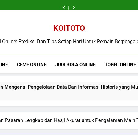
Mengenal
Standar
Mengenai
Perkembangan
Mengenal
Standar
Mengenai
Memahami
Online
Jenis
Keamanan
Pengelolaan
Ekosistem
Jenis
Keamanan
Pengelolaan
Perkembangan
Mengenal
Pasar
Pada
Data
Permainan
Pasar
Pada
Data
Ekosistem
Jenis
dan
Platform
Dan
Angka
dan
Platform
Dan
Permainan
Pasar
Aturan
Digital
Informasi
Digital
Aturan
Digital
Informasi
Angka
dan
KOITOTO
Dasar
Modern
Historis
yang
Dasar
Modern
Historis
Digital
Aturan
Taruhan
untuk
yang
Seru
Taruhan
untuk
yang
yang
Dasar
Olahraga
Pemula
Mudah
dan
Olahraga
Pemula
Mudah
Seru
Taruhan
l Online: Prediksi Dan Tips Setiap Hari Untuk Pemain Berpenga
dengan
Dipahami
Mudah
dengan
Dipahami
dan
Olahraga
Mudah
Dimainkan
Mudah
Mudah
dengan
dan
dan
Dimainkan
Mudah
Seru
Seru
dan
Seru
LINE
CEME ONLINE
JUDI BOLA ONLINE
TOGEL ONLINE
elolaan Data Dan Informasi Historis yang Mudah Dipahami
an Pasaran Lengkap dan Hasil Akurat untuk Pengalaman Main 