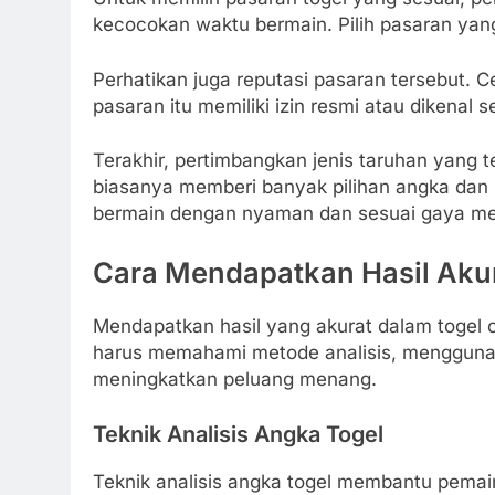
Untuk memilih pasaran togel yang sesuai, p
kecocokan waktu bermain. Pilih pasaran yang
Perhatikan juga reputasi pasaran tersebut. C
pasaran itu memiliki izin resmi atau dikenal s
Terakhir, pertimbangkan jenis taruhan yang 
biasanya memberi banyak pilihan angka dan 
bermain dengan nyaman dan sesuai gaya me
Cara Mendapatkan Hasil Akur
Mendapatkan hasil yang akurat dalam togel
harus memahami metode analisis, menggunak
meningkatkan peluang menang.
Teknik Analisis Angka Togel
Teknik analisis angka togel membantu pemain