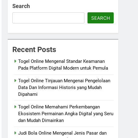
Search
SEARCH
Recent Posts
Togel Online Mengenal Standar Keamanan
Pada Platform Digital Modern untuk Pemula
Togel Online Tinjauan Mengenai Pengelolaan
Data Dan Informasi Historis yang Mudah
Dipahami
Togel Online Memahami Perkembangan
Ekosistem Permainan Angka Digital yang Seru
dan Mudah Dimainkan
Judi Bola Online Mengenal Jenis Pasar dan