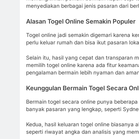
menyediakan berbagai jenis pasaran dari ber
Alasan Togel Online Semakin Populer
Togel online jadi semakin digemari karena k
perlu keluar rumah dan bisa ikut pasaran loka
Selain itu, hasil yang cepat dan transpara
memilih togel online karena ada fitur keam
pengalaman bermain lebih nyaman dan aman
Keunggulan Bermain Togel Secara Onl
Bermain togel secara online punya beberapa
banyak pasaran yang lengkap, seperti Sydne
Kedua, hasil keluaran togel online biasanya a
seperti riwayat angka dan analisis yang me