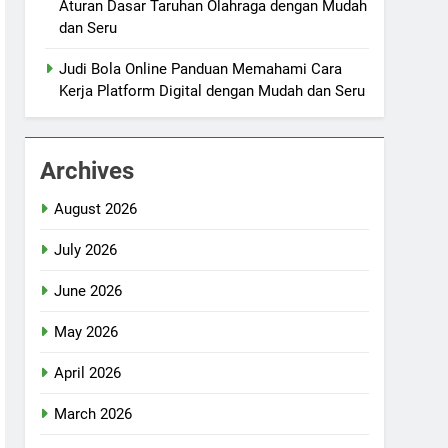
Aturan Dasar Taruhan Olahraga dengan Mudah
dan Seru
Judi Bola Online Panduan Memahami Cara
Kerja Platform Digital dengan Mudah dan Seru
Archives
August 2026
July 2026
June 2026
May 2026
April 2026
March 2026