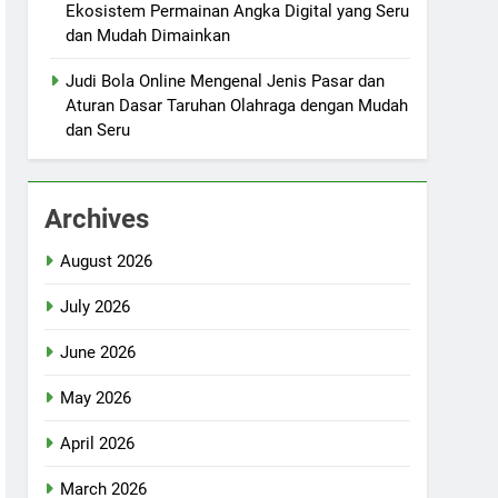
Ekosistem Permainan Angka Digital yang Seru
dan Mudah Dimainkan
Judi Bola Online Mengenal Jenis Pasar dan
Aturan Dasar Taruhan Olahraga dengan Mudah
dan Seru
Archives
August 2026
July 2026
June 2026
May 2026
April 2026
March 2026