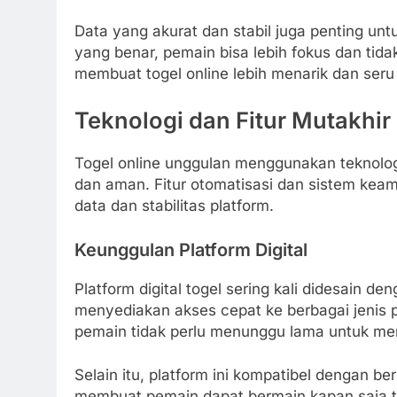
Data yang akurat dan stabil juga penting unt
yang benar, pemain bisa lebih fokus dan tid
membuat togel online lebih menarik dan seru
Teknologi dan Fitur Mutakhir
Togel online unggulan menggunakan teknolo
dan aman. Fitur otomatisasi dan sistem ke
data dan stabilitas platform.
Keunggulan Platform Digital
Platform digital togel sering kali didesain 
menyediakan akses cepat ke berbagai jenis 
pemain tidak perlu menunggu lama untuk me
Selain itu, platform ini kompatibel dengan be
membuat pemain dapat bermain kapan saja t