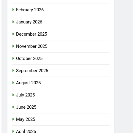
February 2026
January 2026
December 2025
November 2025
October 2025
September 2025
August 2025
July 2025
June 2025
May 2025
April 2025