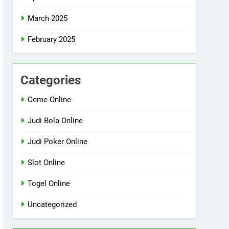
March 2025
February 2025
Categories
Ceme Online
Judi Bola Online
Judi Poker Online
Slot Online
Togel Online
Uncategorized