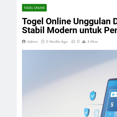
TOGEL ONLINE
Togel Online Unggulan 
Stabil Modern untuk Pe
0
Admin
2 Months Ago
4 Mins