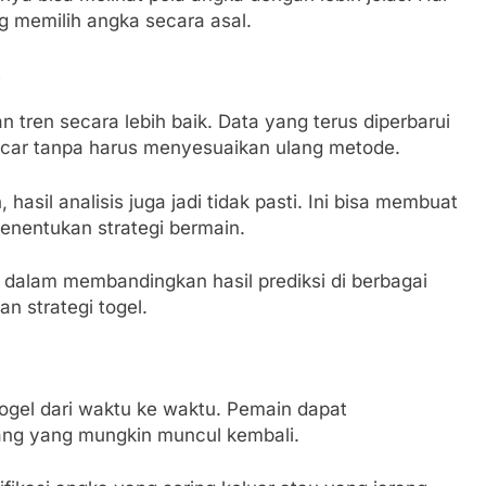
g memilih angka secara asal.
s
tren secara lebih baik. Data yang terus diperbarui
ancar tanpa harus menyesuaikan ulang metode.
 hasil analisis juga jadi tidak pasti. Ini bisa membuat
enentukan strategi bermain.
 dalam membandingkan hasil prediksi di berbagai
an strategi togel.
ogel dari waktu ke waktu. Pemain dapat
ang yang mungkin muncul kembali.