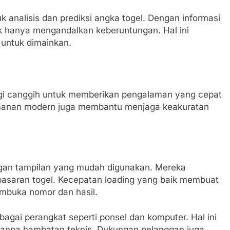
uk analisis dan prediksi angka togel. Dengan informasi
ak hanya mengandalkan keberuntungan. Hal ini
 untuk dimainkan.
gi canggih untuk memberikan pengalaman yang cepat
amanan modern juga membantu menjaga keakuratan
dengan tampilan yang mudah digunakan. Mereka
pasaran togel. Kecepatan loading yang baik membuat
mbuka nomor dan hasil.
rbagai perangkat seperti ponsel dan komputer. Hal ini
anpa hambatan teknis. Dukungan pelanggan juga