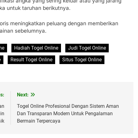
ikasi angka yang sering keluar atau yang jarang
ka untuk taruhan berikutnya.
toris meningkatkan peluang dengan memberikan
mainan sebelumnya.
ne
Hadiah Togel Online
Judi Togel Online
e
Result Togel Online
Situs Togel Online
s:
Next:
an
Togel Online Profesional Dengan Sistem Aman
in
Dan Transparan Modern Untuk Pengalaman
ik
Bermain Terpercaya