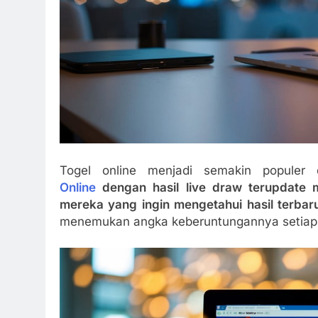
Togel online menjadi semakin populer
Online
dengan hasil live draw terupdate 
mereka yang ingin mengetahui hasil terbar
menemukan angka keberuntungannya setiap 