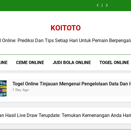
Togel
Judi
Online
Mengenal
Tinjauan
Memahami
Online
Mengenal
Tinjauan
Online
Bola
Mengenal
Standar
Mengenai
Perkembangan
Mengenal
Standar
Mengenai
Memahami
Online
Jenis
Keamanan
Pengelolaan
Ekosistem
Jenis
Keamanan
Pengelolaan
Perkembangan
Mengenal
Pasar
Pada
Data
Permainan
Pasar
Pada
Data
Ekosistem
Jenis
dan
Platform
Dan
Angka
dan
Platform
Dan
Permainan
Pasar
KOITOTO
Aturan
Digital
Informasi
Digital
Aturan
Digital
Informasi
Angka
dan
Dasar
Modern
Historis
yang
Dasar
Modern
Historis
Digital
Aturan
Taruhan
untuk
yang
Seru
Taruhan
untuk
yang
yang
Dasar
l Online: Prediksi Dan Tips Setiap Hari Untuk Pemain Berpenga
Olahraga
Pemula
Mudah
dan
Olahraga
Pemula
Mudah
Seru
Taruhan
dengan
Dipahami
Mudah
dengan
Dipahami
dan
Olahraga
Mudah
Dimainkan
Mudah
Mudah
dengan
dan
dan
Dimainkan
Mudah
Seru
Seru
dan
LINE
CEME ONLINE
JUDI BOLA ONLINE
TOGEL ONLINE
Seru
injauan Mengenai Pengelolaan Data Dan Informasi Historis y
an Hasil Live Draw Terupdate: Temukan Kemenangan Anda Hari 