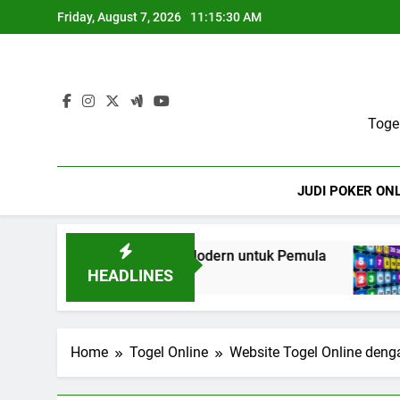
Skip
Friday, August 7, 2026
11:15:32 AM
to
content
Toge
JUDI POKER ON
 Digital Modern untuk Pemula
Togel Online T
1 Day Ago
HEADLINES
Home
Togel Online
Website Togel Online deng