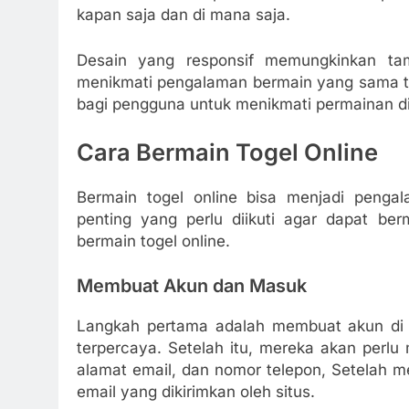
kapan saja dan di mana saja.
Desain yang responsif memungkinkan tam
menikmati pengalaman bermain yang sama tan
bagi pengguna untuk menikmati permainan di 
Cara Bermain Togel Online
Bermain togel online bisa menjadi peng
penting yang perlu diikuti agar dapat ber
bermain togel online.
Membuat Akun dan Masuk
Langkah pertama adalah membuat akun di si
terpercaya. Setelah itu, mereka akan perlu
alamat email, dan nomor telepon, Setelah m
email yang dikirimkan oleh situs.