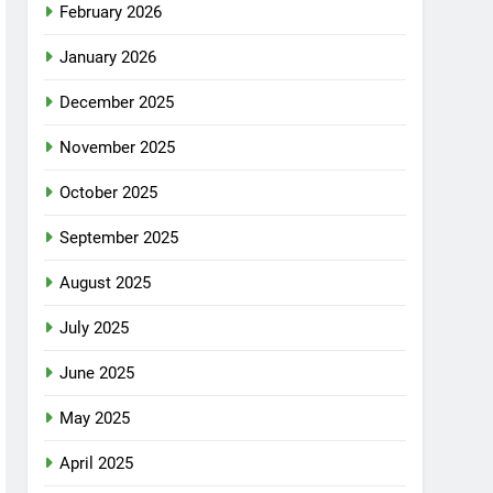
February 2026
January 2026
December 2025
November 2025
October 2025
September 2025
August 2025
July 2025
June 2025
May 2025
April 2025