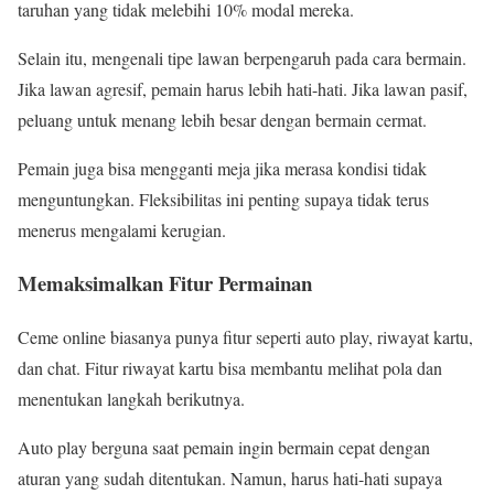
taruhan yang tidak melebihi 10% modal mereka.
Selain itu, mengenali tipe lawan berpengaruh pada cara bermain.
Jika lawan agresif, pemain harus lebih hati-hati. Jika lawan pasif,
peluang untuk menang lebih besar dengan bermain cermat.
Pemain juga bisa mengganti meja jika merasa kondisi tidak
menguntungkan. Fleksibilitas ini penting supaya tidak terus
menerus mengalami kerugian.
Memaksimalkan Fitur Permainan
Ceme online biasanya punya fitur seperti auto play, riwayat kartu,
dan chat. Fitur riwayat kartu bisa membantu melihat pola dan
menentukan langkah berikutnya.
Auto play berguna saat pemain ingin bermain cepat dengan
aturan yang sudah ditentukan. Namun, harus hati-hati supaya