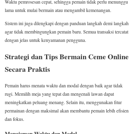
Waktu pemrosesan cepat, sehingga pemain tidak perlu menunggu
lama untuk mulai bermain atau mengambil kemenangan.
Sistem ini juga dilengkapi dengan panduan langkah demi langkah
agar tidak membingungkan pemain baru. Semua transaksi tercatat
dengan jelas untuk kenyamanan pengguna.
Strategi dan Tips Bermain Ceme Online
Secara Praktis
Pemain harus menata waktu dan modal dengan baik agar tidak
rugi. Memilih meja yang tepat dan mengenali lawan dapat
meningkatkan peluang menang. Selain itu, menggunakan fitur
permainan dengan maksimal akan membantu pemain lebih efisien
dan fokus.
Manajemen Waktu dan Modal