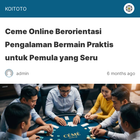
KOITOTO
Ceme Online Berorientasi
Pengalaman Bermain Praktis
untuk Pemula yang Seru
admin
6 months ago