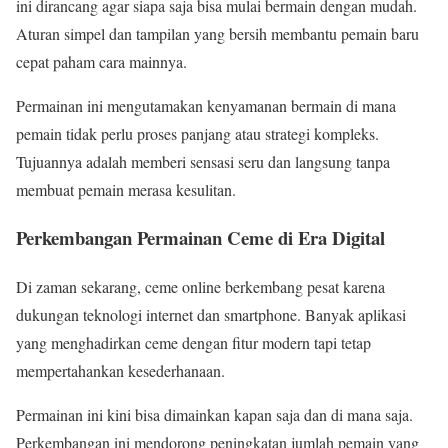
ini dirancang agar siapa saja bisa mulai bermain dengan mudah.
Aturan simpel dan tampilan yang bersih membantu pemain baru
cepat paham cara mainnya.
Permainan ini mengutamakan kenyamanan bermain di mana
pemain tidak perlu proses panjang atau strategi kompleks.
Tujuannya adalah memberi sensasi seru dan langsung tanpa
membuat pemain merasa kesulitan.
Perkembangan Permainan Ceme di Era Digital
Di zaman sekarang, ceme online berkembang pesat karena
dukungan teknologi internet dan smartphone. Banyak aplikasi
yang menghadirkan ceme dengan fitur modern tapi tetap
mempertahankan kesederhanaan.
Permainan ini kini bisa dimainkan kapan saja dan di mana saja.
Perkembangan ini mendorong peningkatan jumlah pemain yang