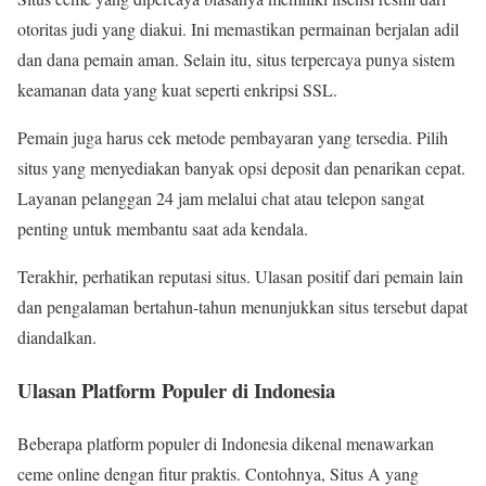
otoritas judi yang diakui. Ini memastikan permainan berjalan adil
dan dana pemain aman. Selain itu, situs terpercaya punya sistem
keamanan data yang kuat seperti enkripsi SSL.
Pemain juga harus cek metode pembayaran yang tersedia. Pilih
situs yang menyediakan banyak opsi deposit dan penarikan cepat.
Layanan pelanggan 24 jam melalui chat atau telepon sangat
penting untuk membantu saat ada kendala.
Terakhir, perhatikan reputasi situs. Ulasan positif dari pemain lain
dan pengalaman bertahun-tahun menunjukkan situs tersebut dapat
diandalkan.
Ulasan Platform Populer di Indonesia
Beberapa platform populer di Indonesia dikenal menawarkan
ceme online dengan fitur praktis. Contohnya, Situs A yang