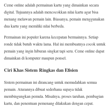
Ceme online adalah permainan kartu yang dimainkan secara
digital. Tujuannya adalah mencocokkan nilai kartu agar bisa
menang melawan pemain lain. Biasanya, pemain menggunakan
dua kartu yang memiliki nilai berbeda.
Permainan ini populer karena kecepatan bermainnya. Setiap
ronde tidak butuh waktu lama. Hal ini membuatnya cocok untuk
pemain yang ingin hiburan singkat tapi seru. Ceme online dapat
dimainkan di komputer maupun ponsel.
Ciri Khas Sistem Ringkas dan Efisien
Sistem permainan ini dirancang untuk memudahkan semua
pemain. Aturannya dibuat sederhana supaya tidak
membingungkan pemula. Misalnya, proses taruhan, pembagian
kartu, dan penentuan pemenang dilakukan dengan cepat.