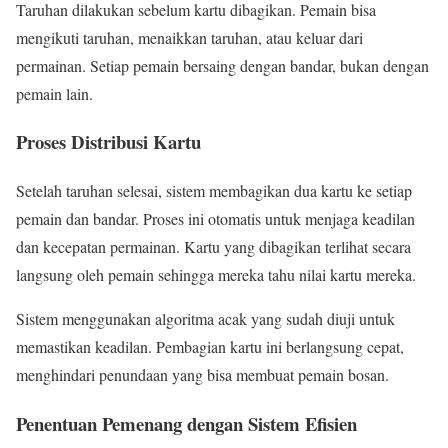
Taruhan dilakukan sebelum kartu dibagikan. Pemain bisa
mengikuti taruhan, menaikkan taruhan, atau keluar dari
permainan. Setiap pemain bersaing dengan bandar, bukan dengan
pemain lain.
Proses Distribusi Kartu
Setelah taruhan selesai, sistem membagikan dua kartu ke setiap
pemain dan bandar. Proses ini otomatis untuk menjaga keadilan
dan kecepatan permainan. Kartu yang dibagikan terlihat secara
langsung oleh pemain sehingga mereka tahu nilai kartu mereka.
Sistem menggunakan algoritma acak yang sudah diuji untuk
memastikan keadilan. Pembagian kartu ini berlangsung cepat,
menghindari penundaan yang bisa membuat pemain bosan.
Penentuan Pemenang dengan Sistem Efisien