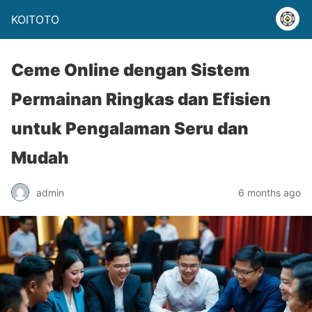
KOITOTO
Ceme Online dengan Sistem
Permainan Ringkas dan Efisien
untuk Pengalaman Seru dan
Mudah
admin
6 months ago