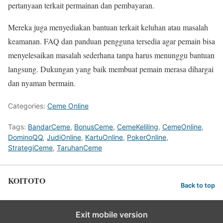
pertanyaan terkait permainan dan pembayaran.
Mereka juga menyediakan bantuan terkait keluhan atau masalah
keamanan. FAQ dan panduan pengguna tersedia agar pemain bisa
menyelesaikan masalah sederhana tanpa harus menunggu bantuan
langsung. Dukungan yang baik membuat pemain merasa dihargai
dan nyaman bermain.
Categories:
Ceme Online
Tags:
BandarCeme
,
BonusCeme
,
CemeKeliling
,
CemeOnline
,
DominoQQ
,
JudiOnline
,
KartuOnline
,
PokerOnline
,
StrategiCeme
,
TaruhanCeme
KOITOTO
Back to top
Exit mobile version