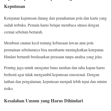
Keputusan
Ketepatan keputusan datang dari pemahaman pola dan kartu yang
sudah terbuka. Pemain harus belajar membaca situasi dengan
cermat sebelum bertaruh.
Membuat catatan kecil tentang kebiasaan lawan atau pola
permainan sebelumnya bisa membantu meningkatkan ketepatan.
Hindari bertaruh berdasarkan perasaan tanpa analisa yang jelas.
Penting juga untuk mengatur batas taruhan dan tahu kapan harus
berhenti agar tidak mengambil keputusan emosional. Dengan
latihan dan pengalaman, keputusan menjadi lebih tepat dan minim
risiko.
Kesalahan Umum yang Harus Dihindari