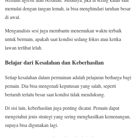
memulai dengan tangan lemah, ia bisa menghindari taruhan besar
di awal.
Menganalisis sesi juga membantu menemukan waktu terbaik
untuk bermain, apakah saat kondisi sedang fokus atau ketika
lawan terlihat lelah.
Belajar dari Kesalahan dan Keberhasilan
Setiap kesalahan dalam permainan adalah pelajaran berharga bagi
pemain. Dia bisa mengenali keputusan yang salah, seperti
bertaruh terlalu besar saat kondisi tidak mendukung.
Di sisi lain, keberhasilan juga penting dicatat. Pemain dapat
mengetahui jenis strategi yang sering menghasilkan kemenangan,
supaya bisa digunakan lagi.