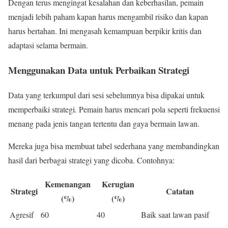
Dengan terus mengingat kesalahan dan keberhasilan, pemain
menjadi lebih paham kapan harus mengambil risiko dan kapan
harus bertahan. Ini mengasah kemampuan berpikir kritis dan
adaptasi selama bermain.
Menggunakan Data untuk Perbaikan Strategi
Data yang terkumpul dari sesi sebelumnya bisa dipakai untuk
memperbaiki strategi. Pemain harus mencari pola seperti frekuensi
menang pada jenis tangan tertentu dan gaya bermain lawan.
Mereka juga bisa membuat tabel sederhana yang membandingkan
hasil dari berbagai strategi yang dicoba. Contohnya:
Kemenangan
Kerugian
Strategi
Catatan
(%)
(%)
Agresif
60
40
Baik saat lawan pasif