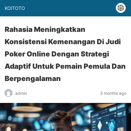
KOITOTO
Rahasia Meningkatkan
Konsistensi Kemenangan Di Judi
Poker Online Dengan Strategi
Adaptif Untuk Pemain Pemula Dan
Berpengalaman
admin
3 months ago