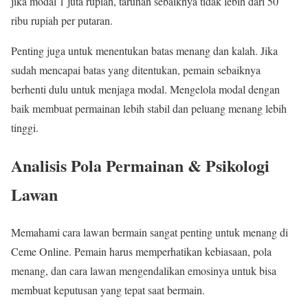
jika modal 1 juta rupiah, taruhan sebaiknya tidak lebih dari 50
ribu rupiah per putaran.
Penting juga untuk menentukan batas menang dan kalah. Jika
sudah mencapai batas yang ditentukan, pemain sebaiknya
berhenti dulu untuk menjaga modal. Mengelola modal dengan
baik membuat permainan lebih stabil dan peluang menang lebih
tinggi.
Analisis Pola Permainan & Psikologi
Lawan
Memahami cara lawan bermain sangat penting untuk menang di
Ceme Online. Pemain harus memperhatikan kebiasaan, pola
menang, dan cara lawan mengendalikan emosinya untuk bisa
membuat keputusan yang tepat saat bermain.