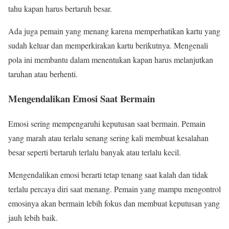
tahu kapan harus bertaruh besar.
Ada juga pemain yang menang karena memperhatikan kartu yang
sudah keluar dan memperkirakan kartu berikutnya. Mengenali
pola ini membantu dalam menentukan kapan harus melanjutkan
taruhan atau berhenti.
Mengendalikan Emosi Saat Bermain
Emosi sering mempengaruhi keputusan saat bermain. Pemain
yang marah atau terlalu senang sering kali membuat kesalahan
besar seperti bertaruh terlalu banyak atau terlalu kecil.
Mengendalikan emosi berarti tetap tenang saat kalah dan tidak
terlalu percaya diri saat menang. Pemain yang mampu mengontrol
emosinya akan bermain lebih fokus dan membuat keputusan yang
jauh lebih baik.