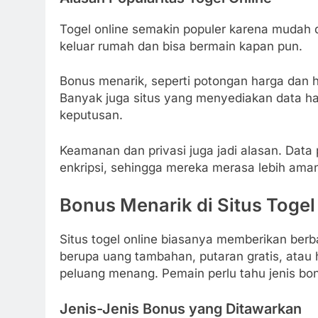
Togel online semakin populer karena mudah d
keluar rumah dan bisa bermain kapan pun.
Bonus menarik, seperti potongan harga dan 
Banyak juga situs yang menyediakan data h
keputusan.
Keamanan dan privasi juga jadi alasan. Data
enkripsi, sehingga mereka merasa lebih aman
Bonus Menarik di Situs Togel
Situs togel online biasanya memberikan berb
berupa uang tambahan, putaran gratis, ata
peluang menang. Pemain perlu tahu jenis bo
Jenis-Jenis Bonus yang Ditawarkan