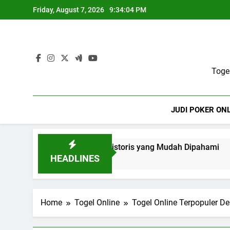
Skip
Friday, August 7, 2026
9:34:05 PM
to
content
Toge
JUDI POKER ON
 Informasi Historis yang Mudah Dipahami
Tog
2 Da
HEADLINES
Home
Togel Online
Togel Online Terpopuler 