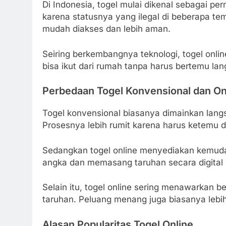
Di Indonesia, togel mulai dikenal sebagai 
karena statusnya yang ilegal di beberapa tem
mudah diakses dan lebih aman.
Seiring berkembangnya teknologi, togel onli
bisa ikut dari rumah tanpa harus bertemu la
Perbedaan Togel Konvensional dan On
Togel konvensional biasanya dimainkan langsu
Prosesnya lebih rumit karena harus ketemu 
Sedangkan togel online menyediakan kemudah
angka dan memasang taruhan secara digital d
Selain itu, togel online sering menawarkan b
taruhan. Peluang menang juga biasanya lebih
Alasan Popularitas Togel Online