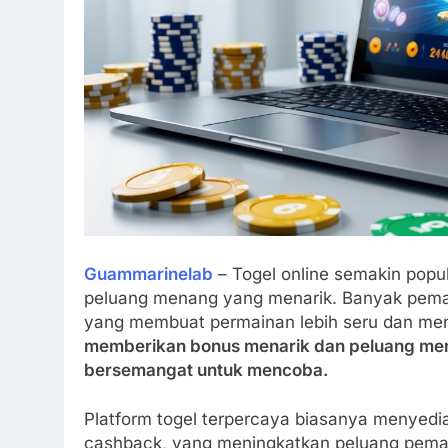
Guammarinelab
– Togel online semakin pop
peluang menang yang menarik. Banyak pemai
yang membuat permainan lebih seru dan m
memberikan bonus menarik dan peluang mena
bersemangat untuk mencoba.
Platform togel terpercaya biasanya menyedia
cashback, yang meningkatkan peluang pema