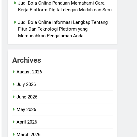
Judi Bola Online Panduan Memahami Cara
Kerja Platform Digital dengan Mudah dan Seru
Judi Bola Online Informasi Lengkap Tentang
Fitur Dan Teknologi Platform yang
Memudahkan Pengalaman Anda
Archives
August 2026
July 2026
June 2026
May 2026
April 2026
March 2026