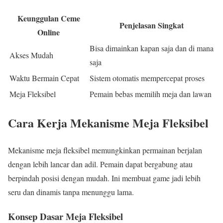
Keunggulan Ceme
Penjelasan Singkat
Online
Bisa dimainkan kapan saja dan di mana
Akses Mudah
saja
Waktu Bermain Cepat
Sistem otomatis mempercepat proses
Meja Fleksibel
Pemain bebas memilih meja dan lawan
Cara Kerja Mekanisme Meja Fleksibel
Mekanisme meja fleksibel memungkinkan permainan berjalan
dengan lebih lancar dan adil. Pemain dapat bergabung atau
berpindah posisi dengan mudah. Ini membuat game jadi lebih
seru dan dinamis tanpa menunggu lama.
Konsep Dasar Meja Fleksibel