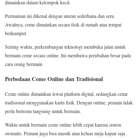
dimainkan dalam kelompok kecil.
Permainan ini dikenal dengan aturan sederhana dan seru.
Awalnya, ceme dimainkan secara fisik di rumah atau tempat
berkumpul.
Seiring waktu, perkembangan teknologi membuka jalan untuk
bermain ceme secara online. Ini membawa perubahan besar pada
cara orang bermain.
Perbedaan Ceme Online dan Tradisional
Ceme online dimainkan lewat platform digital, sedangkan ceme
tradisional menggunakan kartu fisik. Dengan online, pemain tidak
perlu bertemu langsung untuk bermain.
Waktu untuk bermain ceme online lebih cepat karena sistem
otomatis. Pemain juga bisa masuk atau keluar meja kapan saja.