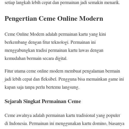
setiap langkah lebih cepat dan permainan jadi semakin menarik.
Pengertian Ceme Online Modern
Ceme Online Modern adalah permainan kartu yang kini
berkembang dengan fitur teknologi. Permainan ini
menggabungkan tradisi permainan kartu lawas dengan
kemudahan bermain secara digital.
Fitur utama ceme online modern membuat pengalaman bermain
jadi lebih cepat dan fleksibel. Pengguna bisa memainkan game ini
kapan saja tanpa perlu bertemu langsung.
Sejarah Singkat Permainan Ceme
Ceme awalnya adalah permainan kartu tradisional yang populer
di Indonesia. Permainan ini menggunakan kartu domino, biasanya