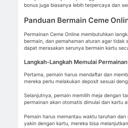
bonus juga biasanya lebih terpercaya dan seri
Panduan Bermain Ceme Onlin
Permainan Ceme Online membutuhkan langkah 
bermain, dan pemahaman aturan agar tidak s
dapat merasakan serunya bermain kartu seca
Langkah-Langkah Memulai Permainan
Pertama, pemain harus mendaftar dan membua
mereka perlu melakukan deposit sesuai den
Selanjutnya, pemain memilih meja dengan ta
permainan akan otomatis dimulai dan kartu a
Pemain harus memantau waktu taruhan dan 
yakin dengan kartu, mereka bisa melanjutka