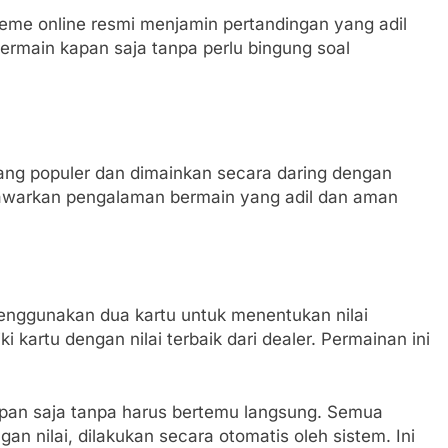
eme online resmi menjamin pertandingan yang adil
bermain kapan saja tanpa perlu bingung soal
ang populer dan dimainkan secara daring dengan
enawarkan pengalaman bermain yang adil dan aman
enggunakan dua kartu untuk menentukan nilai
 kartu dengan nilai terbaik dari dealer. Permainan ini
apan saja tanpa harus bertemu langsung. Semua
an nilai, dilakukan secara otomatis oleh sistem. Ini