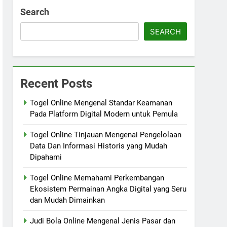
Search
SEARCH
Recent Posts
Togel Online Mengenal Standar Keamanan
Pada Platform Digital Modern untuk Pemula
Togel Online Tinjauan Mengenai Pengelolaan
Data Dan Informasi Historis yang Mudah
Dipahami
Togel Online Memahami Perkembangan
Ekosistem Permainan Angka Digital yang Seru
dan Mudah Dimainkan
Judi Bola Online Mengenal Jenis Pasar dan