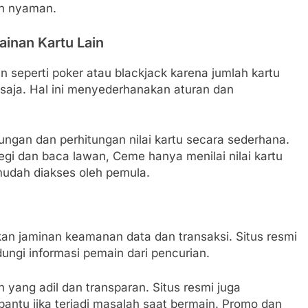
an nyaman.
inan Kartu Lain
n seperti poker atau blackjack karena jumlah kartu
u saja. Hal ini menyederhanakan aturan dan
ungan dan perhitungan nilai kartu secara sederhana.
gi dan baca lawan, Ceme hanya menilai nilai kartu
mudah diakses oleh pemula.
kan jaminan keamanan data dan transaksi. Situs resmi
ungi informasi pemain dari pencurian.
 yang adil dan transparan. Situs resmi juga
ntu jika terjadi masalah saat bermain. Promo dan