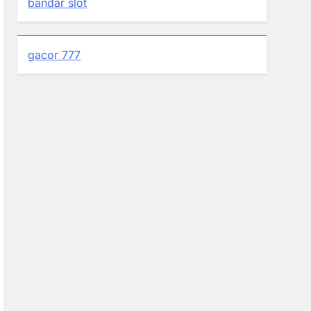
bandar slot
gacor 777