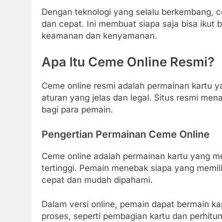
Dengan teknologi yang selalu berkembang, c
dan cepat. Ini membuat siapa saja bisa ikut 
keamanan dan kenyamanan.
Apa Itu Ceme Online Resmi?
Ceme online resmi adalah permainan kartu y
aturan yang jelas dan legal. Situs resmi m
bagi para pemain.
Pengertian Permainan Ceme Online
Ceme online adalah permainan kartu yang m
tertinggi. Pemain menebak siapa yang memiliki
cepat dan mudah dipahami.
Dalam versi online, pemain dapat bermain k
proses, seperti pembagian kartu dan perhitung