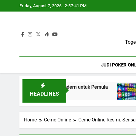
Skip
Friday, August 7, 2026
2:57:43 PM
to
content
Toge
JUDI POKER ON
igital Modern untuk Pemula
Togel Online Ti
2 Days Ago
HEADLINES
Home
Ceme Online
Ceme Online Resmi: Sensa