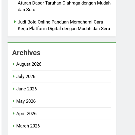
Aturan Dasar Taruhan Olahraga dengan Mudah
dan Seru
Judi Bola Online Panduan Memahami Cara
Kerja Platform Digital dengan Mudah dan Seru
Archives
August 2026
July 2026
June 2026
May 2026
April 2026
March 2026