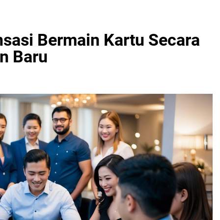
sasi Bermain Kartu Secara
n Baru