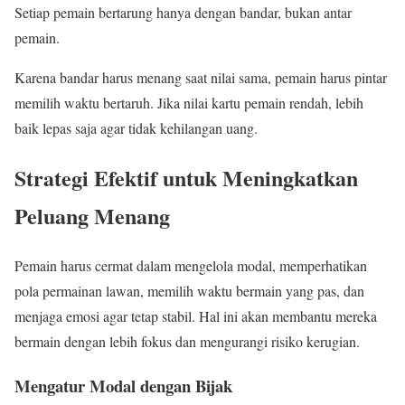
Setiap pemain bertarung hanya dengan bandar, bukan antar
pemain.
Karena bandar harus menang saat nilai sama, pemain harus pintar
memilih waktu bertaruh. Jika nilai kartu pemain rendah, lebih
baik lepas saja agar tidak kehilangan uang.
Strategi Efektif untuk Meningkatkan
Peluang Menang
Pemain harus cermat dalam mengelola modal, memperhatikan
pola permainan lawan, memilih waktu bermain yang pas, dan
menjaga emosi agar tetap stabil. Hal ini akan membantu mereka
bermain dengan lebih fokus dan mengurangi risiko kerugian.
Mengatur Modal dengan Bijak