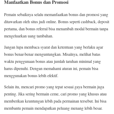
Manfaatkan Bonus dan Promosi
Pemain sebaiknya selalu memanfaatkan bonus dan promosi yang
ditawarkan oleh situs judi online. Bonus seperti cashback, deposit
pertama, dan bonus referral bisa menambah modal bermain tanpa
mengeluarkan uang tambahan.
Jangan lupa membaca syarat dan ketentuan yang berlaku agar
bonus benar-benar menguntungkan. Misalnya, melihat batas
waktu penggunaan bonus atau jumlah taruhan minimal yang
harus dipenuhi. Dengan memahami aturan ini, pemain bisa
menggunakan bonus lebih efektif.
Selain itu, mencari promo yang tepat sesuai gaya bermain juga
penting. Jika sering bermain ceme, cari promo yang khusus atau
memberikan keuntungan lebih pada permainan tersebut. Ini bisa
membantu pemain mendapatkan peluang menang lebih besar.