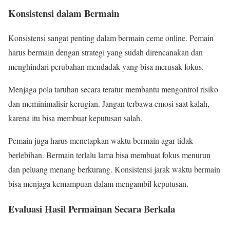
Konsistensi dalam Bermain
Konsistensi sangat penting dalam bermain ceme online. Pemain
harus bermain dengan strategi yang sudah direncanakan dan
menghindari perubahan mendadak yang bisa merusak fokus.
Menjaga pola taruhan secara teratur membantu mengontrol risiko
dan meminimalisir kerugian. Jangan terbawa emosi saat kalah,
karena itu bisa membuat keputusan salah.
Pemain juga harus menetapkan waktu bermain agar tidak
berlebihan. Bermain terlalu lama bisa membuat fokus menurun
dan peluang menang berkurang. Konsistensi jarak waktu bermain
bisa menjaga kemampuan dalam mengambil keputusan.
Evaluasi Hasil Permainan Secara Berkala