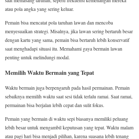
saat memasang taruhan, seperti frekuensi kemenangan mereka
atau pola angka yang sering keluar.
Pemain bisa mencatat pola taruhan lawan dan mencoba
menyesuaikan strategi. Misalnya, jika lawan sering bertaruh besar
dengan kartu yang sama, pemain bisa bertaruh lebih konservatif
saat menghadapi situasi itu. Memahami gaya bermain lawan
penting untuk melindungi modal.
Memilih Waktu Bermain yang Tepat
Waktu bermain juga berpengaruh pada hasil permainan. Pemain
sebaiknya memilih waktu saat sesi tidak terlalu ramai. Saat ramai,
permainan bisa berjalan lebih cepat dan sulit fokus.
Pemain yang bermain di waktu sepi biasanya memiliki peluang
lebih besar untuk mengambil keputusan yang tepat. Waktu malam
atau pagi hari bisa menjadi pilihan, karena suasana lebih tenang