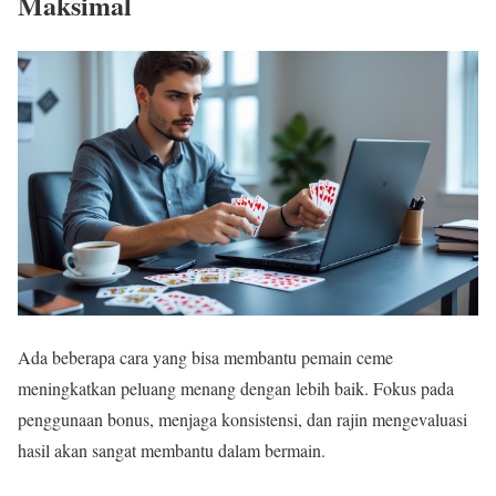
Maksimal
Ada beberapa cara yang bisa membantu pemain ceme
meningkatkan peluang menang dengan lebih baik. Fokus pada
penggunaan bonus, menjaga konsistensi, dan rajin mengevaluasi
hasil akan sangat membantu dalam bermain.