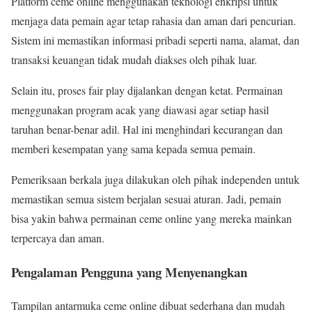
Platform ceme online menggunakan teknologi enkripsi untuk
menjaga data pemain agar tetap rahasia dan aman dari pencurian.
Sistem ini memastikan informasi pribadi seperti nama, alamat, dan
transaksi keuangan tidak mudah diakses oleh pihak luar.
Selain itu, proses fair play dijalankan dengan ketat. Permainan
menggunakan program acak yang diawasi agar setiap hasil
taruhan benar-benar adil. Hal ini menghindari kecurangan dan
memberi kesempatan yang sama kepada semua pemain.
Pemeriksaan berkala juga dilakukan oleh pihak independen untuk
memastikan semua sistem berjalan sesuai aturan. Jadi, pemain
bisa yakin bahwa permainan ceme online yang mereka mainkan
terpercaya dan aman.
Pengalaman Pengguna yang Menyenangkan
Tampilan antarmuka ceme online dibuat sederhana dan mudah