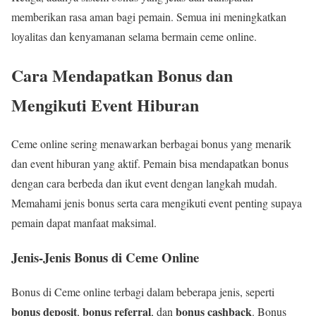
memberikan rasa aman bagi pemain. Semua ini meningkatkan
loyalitas dan kenyamanan selama bermain ceme online.
Cara Mendapatkan Bonus dan
Mengikuti Event Hiburan
Ceme online sering menawarkan berbagai bonus yang menarik
dan event hiburan yang aktif. Pemain bisa mendapatkan bonus
dengan cara berbeda dan ikut event dengan langkah mudah.
Memahami jenis bonus serta cara mengikuti event penting supaya
pemain dapat manfaat maksimal.
Jenis-Jenis Bonus di Ceme Online
Bonus di Ceme online terbagi dalam beberapa jenis, seperti
bonus deposit
bonus referral
bonus cashback
,
, dan
. Bonus