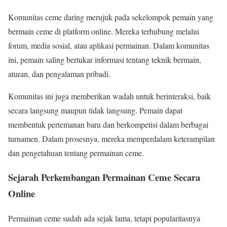
Komunitas ceme daring merujuk pada sekelompok pemain yang
bermain ceme di platform online. Mereka terhubung melalui
forum, media sosial, atau aplikasi permainan. Dalam komunitas
ini, pemain saling bertukar informasi tentang teknik bermain,
aturan, dan pengalaman pribadi.
Komunitas ini juga memberikan wadah untuk berinteraksi, baik
secara langsung maupun tidak langsung. Pemain dapat
membentuk pertemanan baru dan berkompetisi dalam berbagai
turnamen. Dalam prosesnya, mereka memperdalam keterampilan
dan pengetahuan tentang permainan ceme.
Sejarah Perkembangan Permainan Ceme Secara
Online
Permainan ceme sudah ada sejak lama, tetapi popularitasnya