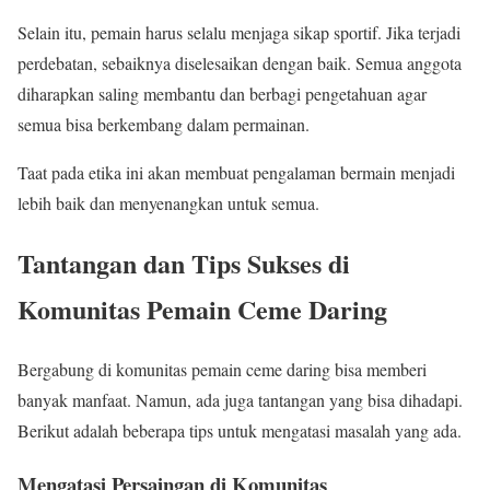
Selain itu, pemain harus selalu menjaga sikap sportif. Jika terjadi
perdebatan, sebaiknya diselesaikan dengan baik. Semua anggota
diharapkan saling membantu dan berbagi pengetahuan agar
semua bisa berkembang dalam permainan.
Taat pada etika ini akan membuat pengalaman bermain menjadi
lebih baik dan menyenangkan untuk semua.
Tantangan dan Tips Sukses di
Komunitas Pemain Ceme Daring
Bergabung di komunitas pemain ceme daring bisa memberi
banyak manfaat. Namun, ada juga tantangan yang bisa dihadapi.
Berikut adalah beberapa tips untuk mengatasi masalah yang ada.
Mengatasi Persaingan di Komunitas