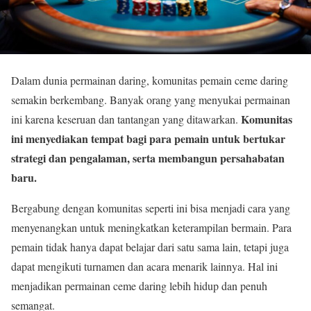
Dalam dunia permainan daring, komunitas pemain ceme daring
semakin berkembang. Banyak orang yang menyukai permainan
Komunitas
ini karena keseruan dan tantangan yang ditawarkan.
ini menyediakan tempat bagi para pemain untuk bertukar
strategi dan pengalaman, serta membangun persahabatan
baru.
Bergabung dengan komunitas seperti ini bisa menjadi cara yang
menyenangkan untuk meningkatkan keterampilan bermain. Para
pemain tidak hanya dapat belajar dari satu sama lain, tetapi juga
dapat mengikuti turnamen dan acara menarik lainnya. Hal ini
menjadikan permainan ceme daring lebih hidup dan penuh
semangat.