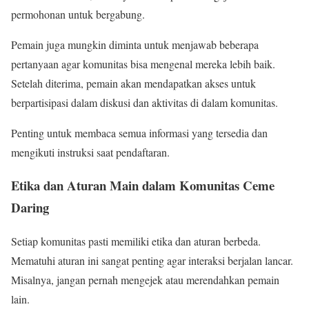
permohonan untuk bergabung.
Pemain juga mungkin diminta untuk menjawab beberapa
pertanyaan agar komunitas bisa mengenal mereka lebih baik.
Setelah diterima, pemain akan mendapatkan akses untuk
berpartisipasi dalam diskusi dan aktivitas di dalam komunitas.
Penting untuk membaca semua informasi yang tersedia dan
mengikuti instruksi saat pendaftaran.
Etika dan Aturan Main dalam Komunitas Ceme
Daring
Setiap komunitas pasti memiliki etika dan aturan berbeda.
Mematuhi aturan ini sangat penting agar interaksi berjalan lancar.
Misalnya, jangan pernah mengejek atau merendahkan pemain
lain.