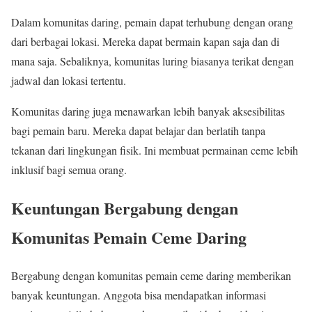
Dalam komunitas daring, pemain dapat terhubung dengan orang
dari berbagai lokasi. Mereka dapat bermain kapan saja dan di
mana saja. Sebaliknya, komunitas luring biasanya terikat dengan
jadwal dan lokasi tertentu.
Komunitas daring juga menawarkan lebih banyak aksesibilitas
bagi pemain baru. Mereka dapat belajar dan berlatih tanpa
tekanan dari lingkungan fisik. Ini membuat permainan ceme lebih
inklusif bagi semua orang.
Keuntungan Bergabung dengan
Komunitas Pemain Ceme Daring
Bergabung dengan komunitas pemain ceme daring memberikan
banyak keuntungan. Anggota bisa mendapatkan informasi