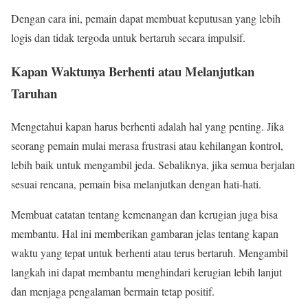
Dengan cara ini, pemain dapat membuat keputusan yang lebih
logis dan tidak tergoda untuk bertaruh secara impulsif.
Kapan Waktunya Berhenti atau Melanjutkan
Taruhan
Mengetahui kapan harus berhenti adalah hal yang penting. Jika
seorang pemain mulai merasa frustrasi atau kehilangan kontrol,
lebih baik untuk mengambil jeda. Sebaliknya, jika semua berjalan
sesuai rencana, pemain bisa melanjutkan dengan hati-hati.
Membuat catatan tentang kemenangan dan kerugian juga bisa
membantu. Hal ini memberikan gambaran jelas tentang kapan
waktu yang tepat untuk berhenti atau terus bertaruh. Mengambil
langkah ini dapat membantu menghindari kerugian lebih lanjut
dan menjaga pengalaman bermain tetap positif.