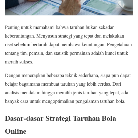
Penting untuk memahami bahwa taruhan bukan sekadar
keberuntungan. Menyusun strategi yang tepat dan melakukan
riset sebelum bertaruh dapat membawa keuntungan. Pengetahuan
tentang tim, pemain, dan statistik permainan adalah kunci untuk
meraih sukses.
Dengan menerapkan beberapa teknik sederhana, siapa pun dapat
belajar bagaimana membuat taruhan yang lebih cerdas. Dari
analisis mendalam hingga memilih jenis taruhan yang tepat, ada
banyak cara untuk mengoptimalkan pengalaman taruhan bola.
Dasar-dasar Strategi Taruhan Bola
Online