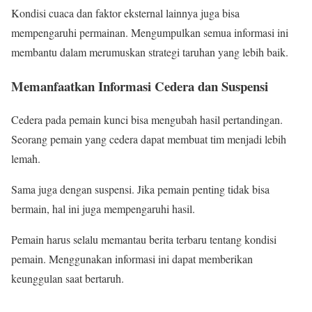
Kondisi cuaca dan faktor eksternal lainnya juga bisa
mempengaruhi permainan. Mengumpulkan semua informasi ini
membantu dalam merumuskan strategi taruhan yang lebih baik.
Memanfaatkan Informasi Cedera dan Suspensi
Cedera pada pemain kunci bisa mengubah hasil pertandingan.
Seorang pemain yang cedera dapat membuat tim menjadi lebih
lemah.
Sama juga dengan suspensi. Jika pemain penting tidak bisa
bermain, hal ini juga mempengaruhi hasil.
Pemain harus selalu memantau berita terbaru tentang kondisi
pemain. Menggunakan informasi ini dapat memberikan
keunggulan saat bertaruh.