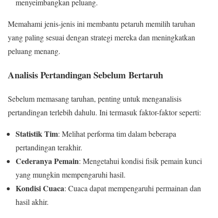
menyeimbangkan peluang.
Memahami jenis-jenis ini membantu petaruh memilih taruhan
yang paling sesuai dengan strategi mereka dan meningkatkan
peluang menang.
Analisis Pertandingan Sebelum Bertaruh
Sebelum memasang taruhan, penting untuk menganalisis
pertandingan terlebih dahulu. Ini termasuk faktor-faktor seperti:
Statistik Tim
: Melihat performa tim dalam beberapa
pertandingan terakhir.
Cederanya Pemain
: Mengetahui kondisi fisik pemain kunci
yang mungkin mempengaruhi hasil.
Kondisi Cuaca
: Cuaca dapat mempengaruhi permainan dan
hasil akhir.