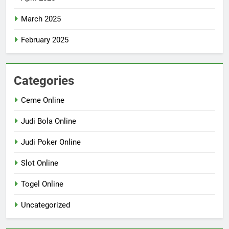
March 2025
February 2025
Categories
Ceme Online
Judi Bola Online
Judi Poker Online
Slot Online
Togel Online
Uncategorized