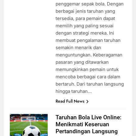
penggemar sepak bola. Dengan
berbagai jenis taruhan yang
tersedia, para pemain dapat
memilih yang paling sesuai
dengan strategi mereka. Ini
membuat pengalaman taruhan
semakin menarik dan
menguntungkan. Keberagaman
pasaran yang ditawarkan
memungkinkan pemain untuk
mencoba berbagai cara dalam
bertaruh. Dari taruhan langsung
hingga taruhan…
Read Full News
Taruhan Bola Live Online:
Menikmati Keseruan
Pertandingan Langsung