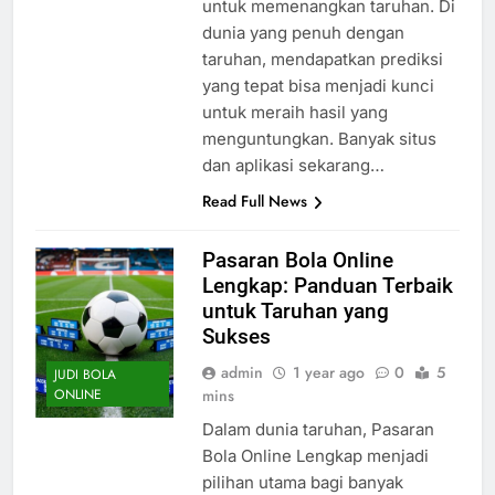
untuk memenangkan taruhan. Di
dunia yang penuh dengan
taruhan, mendapatkan prediksi
yang tepat bisa menjadi kunci
untuk meraih hasil yang
menguntungkan. Banyak situs
dan aplikasi sekarang…
Read Full News
Pasaran Bola Online
Lengkap: Panduan Terbaik
untuk Taruhan yang
Sukses
admin
1 year ago
0
5
JUDI BOLA
ONLINE
mins
Dalam dunia taruhan, Pasaran
Bola Online Lengkap menjadi
pilihan utama bagi banyak