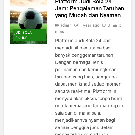
Platform Judi Bola 24
Jam: Pengalaman Taruhan
yang Mudah dan Nyaman
admin
1 year ago
0
5
mins
JUDI BOLA
ONLINE
Platform Judi Bola 24 Jam
menjadi pilihan utama bagi
banyak penggemar taruhan.
Dengan berbagai jenis
permainan dan kemungkinan
taruhan yang luas, pengguna
dapat menikmati setiap momen
secara real-time. Platform ini
menyediakan akses tanpa henti
untuk memasang taruhan kapan
saja dan di mana saja,
menjadikannya nyaman bagi
semua penggila judi. Selain
menawarkan kemudahan,