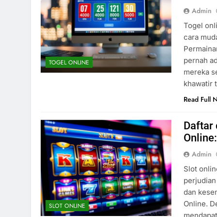
Admin
Togel onl
cara muda
Permainan
pernah a
TOGEL ONLINE
mereka se
khawatir 
Read Full 
Daftar
Online
Admin
Slot onli
perjudian
dan kesem
Online. D
SLOT ONLINE
mendapatk