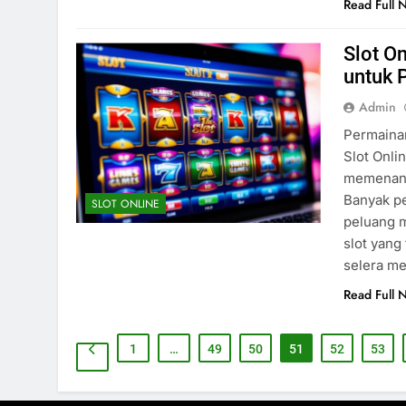
Read Full 
Slot O
untuk 
Admin
Permainan
Slot Onl
memenang
Banyak p
SLOT ONLINE
peluang m
slot yang
selera me
Read Full 
1
…
49
50
51
52
53