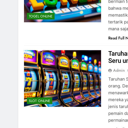
bermain 
bahwa mem
memastik
TOGEL ONLINE
tertarik 
mana saja
Read Full 
Taruha
Seru u
Admin
Taruhan S
orang. De
menawark
mereka y
SLOT ONLINE
jenis tar
pemain d
permaina