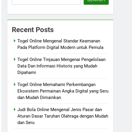
Recent Posts
Togel Online Mengenal Standar Keamanan
Pada Platform Digital Modern untuk Pemula
Togel Online Tinjauan Mengenai Pengelolaan
Data Dan Informasi Historis yang Mudah
Dipahami
Togel Online Memahami Perkembangan
Ekosistem Permainan Angka Digital yang Seru
dan Mudah Dimainkan
Judi Bola Online Mengenal Jenis Pasar dan
Aturan Dasar Taruhan Olahraga dengan Mudah
dan Seru