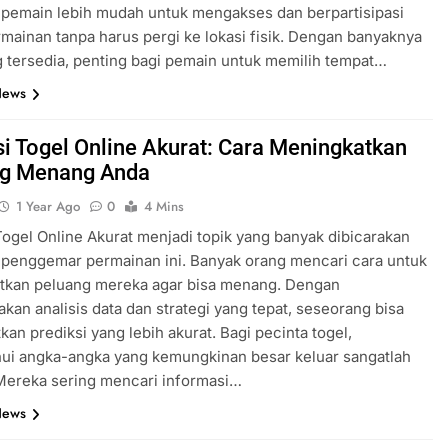
pemain lebih mudah untuk mengakses dan berpartisipasi
mainan tanpa harus pergi ke lokasi fisik. Dengan banyaknya
g tersedia, penting bagi pemain untuk memilih tempat…
News
si Togel Online Akurat: Cara Meningkatkan
ng Menang Anda
1 Year Ago
0
4 Mins
Togel Online Akurat menjadi topik yang banyak dibicarakan
 penggemar permainan ini. Banyak orang mencari cara untuk
tkan peluang mereka agar bisa menang. Dengan
an analisis data dan strategi yang tepat, seseorang bisa
an prediksi yang lebih akurat. Bagi pecinta togel,
ui angka-angka yang kemungkinan besar keluar sangatlah
Mereka sering mencari informasi…
News