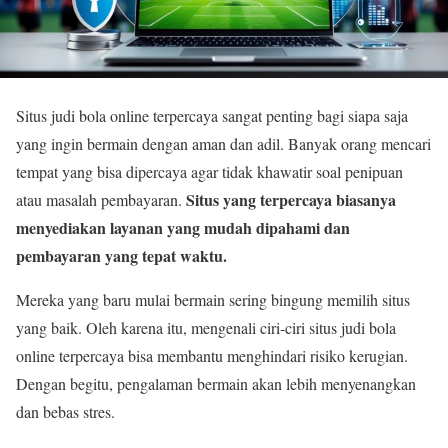
Situs judi bola online terpercaya sangat penting bagi siapa saja
yang ingin bermain dengan aman dan adil. Banyak orang mencari
tempat yang bisa dipercaya agar tidak khawatir soal penipuan
Situs yang terpercaya biasanya
atau masalah pembayaran.
menyediakan layanan yang mudah dipahami dan
pembayaran yang tepat waktu.
Mereka yang baru mulai bermain sering bingung memilih situs
yang baik. Oleh karena itu, mengenali ciri-ciri situs judi bola
online terpercaya bisa membantu menghindari risiko kerugian.
Dengan begitu, pengalaman bermain akan lebih menyenangkan
dan bebas stres.