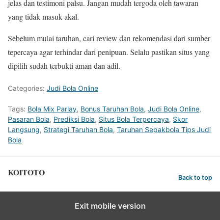
jelas dan testimoni palsu. Jangan mudah tergoda oleh tawaran
yang tidak masuk akal.
Sebelum mulai taruhan, cari review dan rekomendasi dari sumber
tepercaya agar terhindar dari penipuan. Selalu pastikan situs yang
dipilih sudah terbukti aman dan adil.
Categories:
Judi Bola Online
Tags:
Bola Mix Parlay
,
Bonus Taruhan Bola
,
Judi Bola Online
,
Pasaran Bola
,
Prediksi Bola
,
Situs Bola Terpercaya
,
Skor
Langsung
,
Strategi Taruhan Bola
,
Taruhan Sepakbola Tips Judi
Bola
KOITOTO
Back to top
Exit mobile version