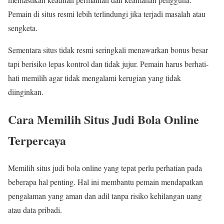
Pemain di situs resmi lebih terlindungi jika terjadi masalah atau
sengketa.
Sementara situs tidak resmi seringkali menawarkan bonus besar
tapi berisiko lepas kontrol dan tidak jujur. Pemain harus berhati-
hati memilih agar tidak mengalami kerugian yang tidak
diinginkan.
Cara Memilih Situs Judi Bola Online
Terpercaya
Memilih situs judi bola online yang tepat perlu perhatian pada
beberapa hal penting. Hal ini membantu pemain mendapatkan
pengalaman yang aman dan adil tanpa risiko kehilangan uang
atau data pribadi.