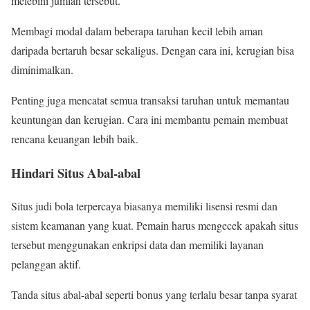
melebihi jumlah tersebut.
Membagi modal dalam beberapa taruhan kecil lebih aman
daripada bertaruh besar sekaligus. Dengan cara ini, kerugian bisa
diminimalkan.
Penting juga mencatat semua transaksi taruhan untuk memantau
keuntungan dan kerugian. Cara ini membantu pemain membuat
rencana keuangan lebih baik.
Hindari Situs Abal-abal
Situs judi bola terpercaya biasanya memiliki lisensi resmi dan
sistem keamanan yang kuat. Pemain harus mengecek apakah situs
tersebut menggunakan enkripsi data dan memiliki layanan
pelanggan aktif.
Tanda situs abal-abal seperti bonus yang terlalu besar tanpa syarat