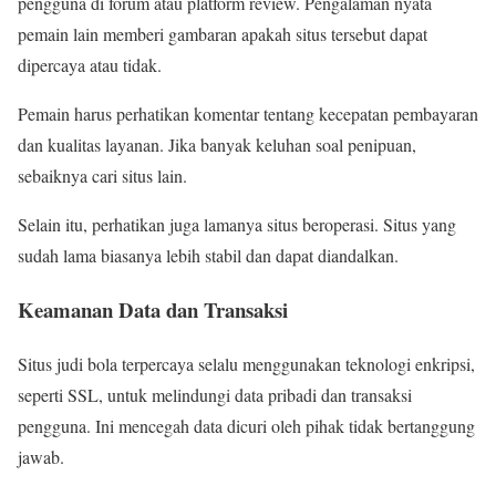
pengguna di forum atau platform review. Pengalaman nyata
pemain lain memberi gambaran apakah situs tersebut dapat
dipercaya atau tidak.
Pemain harus perhatikan komentar tentang kecepatan pembayaran
dan kualitas layanan. Jika banyak keluhan soal penipuan,
sebaiknya cari situs lain.
Selain itu, perhatikan juga lamanya situs beroperasi. Situs yang
sudah lama biasanya lebih stabil dan dapat diandalkan.
Keamanan Data dan Transaksi
Situs judi bola terpercaya selalu menggunakan teknologi enkripsi,
seperti SSL, untuk melindungi data pribadi dan transaksi
pengguna. Ini mencegah data dicuri oleh pihak tidak bertanggung
jawab.