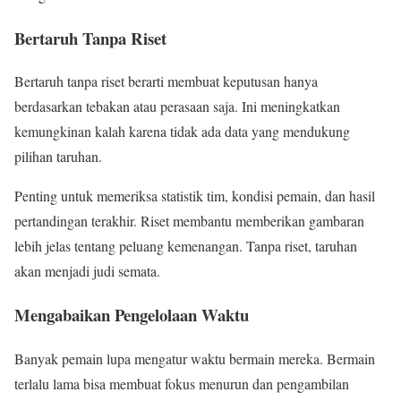
Bertaruh Tanpa Riset
Bertaruh tanpa riset berarti membuat keputusan hanya
berdasarkan tebakan atau perasaan saja. Ini meningkatkan
kemungkinan kalah karena tidak ada data yang mendukung
pilihan taruhan.
Penting untuk memeriksa statistik tim, kondisi pemain, dan hasil
pertandingan terakhir. Riset membantu memberikan gambaran
lebih jelas tentang peluang kemenangan. Tanpa riset, taruhan
akan menjadi judi semata.
Mengabaikan Pengelolaan Waktu
Banyak pemain lupa mengatur waktu bermain mereka. Bermain
terlalu lama bisa membuat fokus menurun dan pengambilan