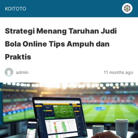
KOITOTO
Strategi Menang Taruhan Judi
Bola Online Tips Ampuh dan
Praktis
admin
11 months ago