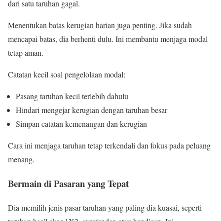
dari satu taruhan gagal.
Menentukan batas kerugian harian juga penting. Jika sudah
mencapai batas, dia berhenti dulu. Ini membantu menjaga modal
tetap aman.
Catatan kecil soal pengelolaan modal:
Pasang taruhan kecil terlebih dahulu
Hindari mengejar kerugian dengan taruhan besar
Simpan catatan kemenangan dan kerugian
Cara ini menjaga taruhan tetap terkendali dan fokus pada peluang
menang.
Bermain di Pasaran yang Tepat
Dia memilih jenis pasar taruhan yang paling dia kuasai, seperti