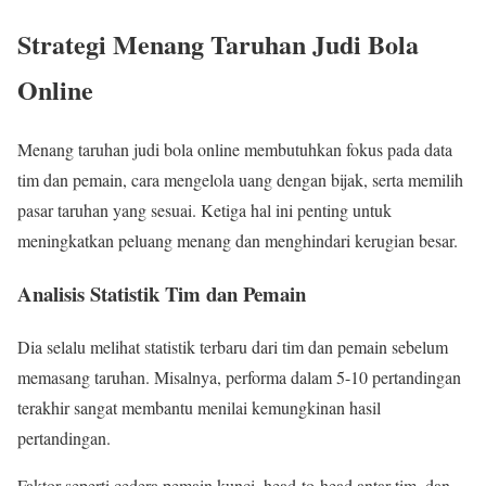
Strategi Menang Taruhan Judi Bola
Online
Menang taruhan judi bola online membutuhkan fokus pada data
tim dan pemain, cara mengelola uang dengan bijak, serta memilih
pasar taruhan yang sesuai. Ketiga hal ini penting untuk
meningkatkan peluang menang dan menghindari kerugian besar.
Analisis Statistik Tim dan Pemain
Dia selalu melihat statistik terbaru dari tim dan pemain sebelum
memasang taruhan. Misalnya, performa dalam 5-10 pertandingan
terakhir sangat membantu menilai kemungkinan hasil
pertandingan.
Faktor seperti cedera pemain kunci, head-to-head antar tim, dan