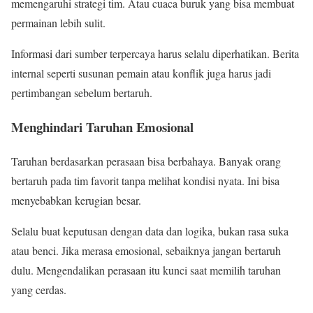
memengaruhi strategi tim. Atau cuaca buruk yang bisa membuat
permainan lebih sulit.
Informasi dari sumber terpercaya harus selalu diperhatikan. Berita
internal seperti susunan pemain atau konflik juga harus jadi
pertimbangan sebelum bertaruh.
Menghindari Taruhan Emosional
Taruhan berdasarkan perasaan bisa berbahaya. Banyak orang
bertaruh pada tim favorit tanpa melihat kondisi nyata. Ini bisa
menyebabkan kerugian besar.
Selalu buat keputusan dengan data dan logika, bukan rasa suka
atau benci. Jika merasa emosional, sebaiknya jangan bertaruh
dulu. Mengendalikan perasaan itu kunci saat memilih taruhan
yang cerdas.