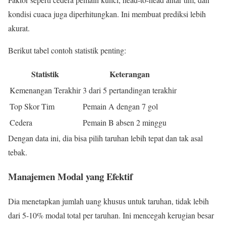
kondisi cuaca juga diperhitungkan. Ini membuat prediksi lebih
akurat.
Berikut tabel contoh statistik penting:
Statistik
Keterangan
Kemenangan Terakhir
3 dari 5 pertandingan terakhir
Top Skor Tim
Pemain A dengan 7 gol
Cedera
Pemain B absen 2 minggu
Dengan data ini, dia bisa pilih taruhan lebih tepat dan tak asal
tebak.
Manajemen Modal yang Efektif
Dia menetapkan jumlah uang khusus untuk taruhan, tidak lebih
dari 5-10% modal total per taruhan. Ini mencegah kerugian besar