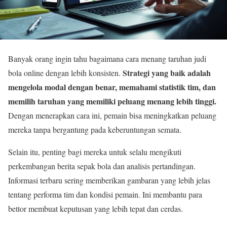
Banyak orang ingin tahu bagaimana cara menang taruhan judi
Strategi yang baik adalah
bola online dengan lebih konsisten.
mengelola modal dengan benar, memahami statistik tim, dan
memilih taruhan yang memiliki peluang menang lebih tinggi.
Dengan menerapkan cara ini, pemain bisa meningkatkan peluang
mereka tanpa bergantung pada keberuntungan semata.
Selain itu, penting bagi mereka untuk selalu mengikuti
perkembangan berita sepak bola dan analisis pertandingan.
Informasi terbaru sering memberikan gambaran yang lebih jelas
tentang performa tim dan kondisi pemain. Ini membantu para
bettor membuat keputusan yang lebih tepat dan cerdas.