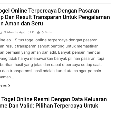
Togel Online Terpercaya Dengan Pasaran
p Dan Result Transparan Untuk Pengalaman
n Aman dan Seru
3 Months Ago
0
6 Mins
elab – Situs togel online terpercaya dengan pasaran
an result transparan sangat penting untuk memastikan
an bermain yang aman dan adil. Banyak pemain mencari
yang tidak hanya menawarkan banyak pilihan pasaran, tapi
erikan hasil yang jelas dan dapat dipercaya setiap saat.
dan transparansi hasil adalah kunci utama agar pemain
nyaman…
News
 Togel Online Resmi Dengan Data Keluaran
ime Dan Valid: Pilihan Terpercaya Untuk