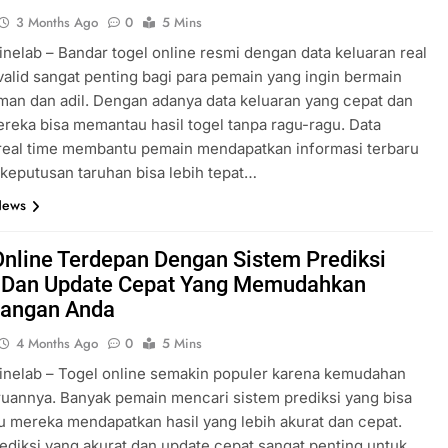
3 Months Ago
0
5 Mins
elab – Bandar togel online resmi dengan data keluaran real
valid sangat penting bagi para pemain yang ingin bermain
an dan adil. Dengan adanya data keluaran yang cepat dan
ereka bisa memantau hasil togel tanpa ragu-ragu. Data
real time membantu pemain mendapatkan informasi terbaru
keputusan taruhan bisa lebih tepat…
News
Online Terdepan Dengan Sistem Prediksi
 Dan Update Cepat Yang Memudahkan
angan Anda
4 Months Ago
0
5 Mins
nelab – Togel online semakin populer karena kemudahan
uannya. Banyak pemain mencari sistem prediksi yang bisa
mereka mendapatkan hasil yang lebih akurat dan cepat.
ediksi yang akurat dan update cepat sangat penting untuk