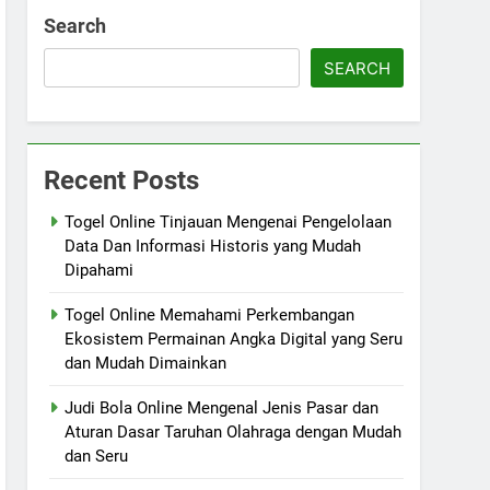
Search
SEARCH
Recent Posts
Togel Online Tinjauan Mengenai Pengelolaan
Data Dan Informasi Historis yang Mudah
Dipahami
Togel Online Memahami Perkembangan
Ekosistem Permainan Angka Digital yang Seru
dan Mudah Dimainkan
Judi Bola Online Mengenal Jenis Pasar dan
Aturan Dasar Taruhan Olahraga dengan Mudah
dan Seru