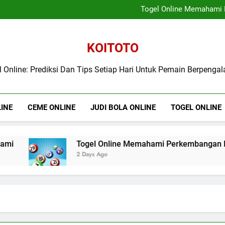
Togel Online Tinjauan Mengen
Togel Online Memahami
Judi Bola Online Mengenal Jen
Judi Bola Online Panduan M
Togel Online Tinjauan Mengen
KOITOTO
Togel Online Memahami
Judi Bola Online Mengenal Jen
Judi Bola Online Panduan M
l Online: Prediksi Dan Tips Setiap Hari Untuk Pemain Berpenga
LINE
CEME ONLINE
JUDI BOLA ONLINE
TOGEL ONLINE
Togel Online Memahami Perkembangan Ekosistem Pe
2 Days Ago