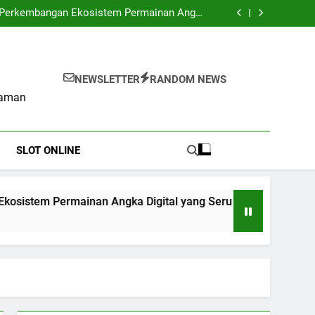
ai Pengelolaan Data Dan Informasi Historis
yang Mudah Dipahami
 Perkembangan Ekosistem Permainan Angka
Digital yang Seru dan Mudah Dimainkan
is Pasar dan Aturan Dasar Taruhan Olahraga
dengan Mudah dan Seru
emahami Cara Kerja Platform Digital dengan
Mudah dan Seru
ai Pengelolaan Data Dan Informasi Historis
yang Mudah Dipahami
 Perkembangan Ekosistem Permainan Angka
Digital yang Seru dan Mudah Dimainkan
is Pasar dan Aturan Dasar Taruhan Olahraga
NEWSLETTER
RANDOM NEWS
dengan Mudah dan Seru
emahami Cara Kerja Platform Digital dengan
laman
Mudah dan Seru
SLOT ONLINE
rmainan Angka Digital yang Seru dan Mudah Dimainkan