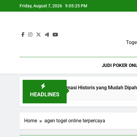
Skip
Friday, August 7, 2026
9:05:26 PM
to
content
Toge
JUDI POKER ON
aan Data Dan Informasi Historis yang Mudah Dipahami
HEADLINES
Home
agen togel online terpercaya