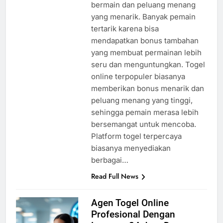
bermain dan peluang menang
yang menarik. Banyak pemain
tertarik karena bisa
mendapatkan bonus tambahan
yang membuat permainan lebih
seru dan menguntungkan. Togel
online terpopuler biasanya
memberikan bonus menarik dan
peluang menang yang tinggi,
sehingga pemain merasa lebih
bersemangat untuk mencoba.
Platform togel terpercaya
biasanya menyediakan
berbagai…
Read Full News
Agen Togel Online
Profesional Dengan