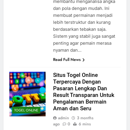
membantu menganalisa angka
dan pola dengan mudah. Ini
membuat permainan menjadi
lebih terstruktur dan kurang
berdasarkan tebakan saja.
Sistem yang stabil juga sangat
penting agar pemain merasa
nyaman dan…
Read Full News
Situs Togel Online
Terpercaya Dengan
Pasaran Lengkap Dan
Result Transparan Untuk
Pengalaman Bermain
Aman dan Seru
TOGEL ONLINE
admin
3 months
ago
0
6 mins