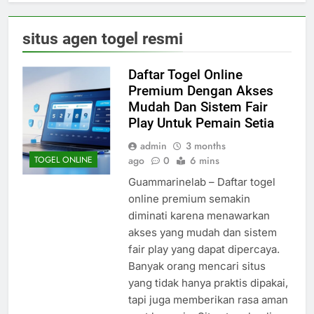
situs agen togel resmi
Daftar Togel Online
Premium Dengan Akses
Mudah Dan Sistem Fair
Play Untuk Pemain Setia
admin
3 months
TOGEL ONLINE
ago
0
6 mins
Guammarinelab – Daftar togel
online premium semakin
diminati karena menawarkan
akses yang mudah dan sistem
fair play yang dapat dipercaya.
Banyak orang mencari situs
yang tidak hanya praktis dipakai,
tapi juga memberikan rasa aman