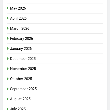
May 2026
April 2026
March 2026
February 2026
January 2026
December 2025
November 2025
October 2025
September 2025
August 2025
July 2025