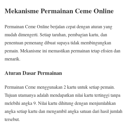
Mekanisme Permainan Ceme Online
Permainan Ceme Online berjalan cepat dengan aturan yang
mudah dimengerti. Setiap taruhan, pembagian kartu, dan
penentuan pemenang dibuat supaya tidak membingungkan
pemain. Mekanisme ini memastikan permainan tetap efisien dan
menarik.
Aturan Dasar Permainan
Permainan Ceme menggunakan 2 kartu untuk setiap pemain.
Tujuan utamanya adalah mendapatkan nilai kartu tertinggi tanpa
melebihi angka 9. Nilai kartu dihitung dengan menjumlahkan
angka setiap kartu dan mengambil angka satuan dari hasil jumlah
tersebut.