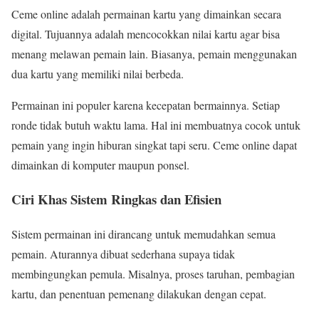
Ceme online adalah permainan kartu yang dimainkan secara
digital. Tujuannya adalah mencocokkan nilai kartu agar bisa
menang melawan pemain lain. Biasanya, pemain menggunakan
dua kartu yang memiliki nilai berbeda.
Permainan ini populer karena kecepatan bermainnya. Setiap
ronde tidak butuh waktu lama. Hal ini membuatnya cocok untuk
pemain yang ingin hiburan singkat tapi seru. Ceme online dapat
dimainkan di komputer maupun ponsel.
Ciri Khas Sistem Ringkas dan Efisien
Sistem permainan ini dirancang untuk memudahkan semua
pemain. Aturannya dibuat sederhana supaya tidak
membingungkan pemula. Misalnya, proses taruhan, pembagian
kartu, dan penentuan pemenang dilakukan dengan cepat.