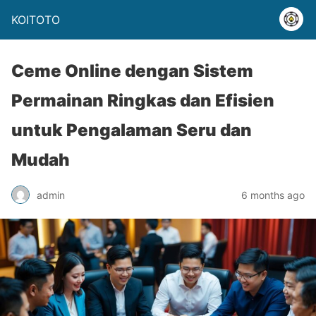
KOITOTO
Ceme Online dengan Sistem
Permainan Ringkas dan Efisien
untuk Pengalaman Seru dan
Mudah
admin
6 months ago