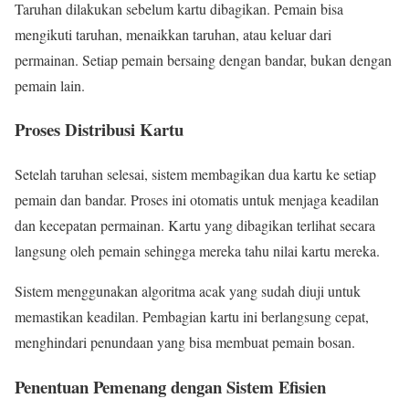
Taruhan dilakukan sebelum kartu dibagikan. Pemain bisa
mengikuti taruhan, menaikkan taruhan, atau keluar dari
permainan. Setiap pemain bersaing dengan bandar, bukan dengan
pemain lain.
Proses Distribusi Kartu
Setelah taruhan selesai, sistem membagikan dua kartu ke setiap
pemain dan bandar. Proses ini otomatis untuk menjaga keadilan
dan kecepatan permainan. Kartu yang dibagikan terlihat secara
langsung oleh pemain sehingga mereka tahu nilai kartu mereka.
Sistem menggunakan algoritma acak yang sudah diuji untuk
memastikan keadilan. Pembagian kartu ini berlangsung cepat,
menghindari penundaan yang bisa membuat pemain bosan.
Penentuan Pemenang dengan Sistem Efisien