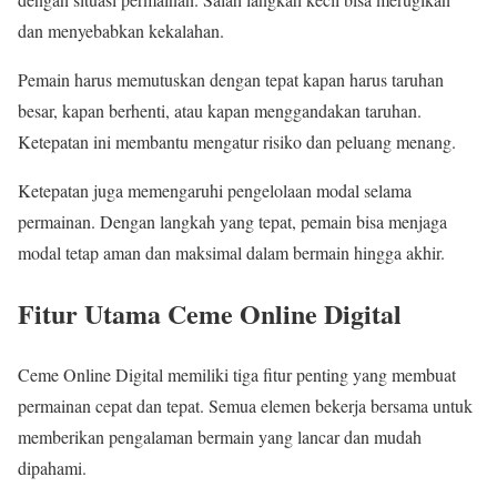
dan menyebabkan kekalahan.
Pemain harus memutuskan dengan tepat kapan harus taruhan
besar, kapan berhenti, atau kapan menggandakan taruhan.
Ketepatan ini membantu mengatur risiko dan peluang menang.
Ketepatan juga memengaruhi pengelolaan modal selama
permainan. Dengan langkah yang tepat, pemain bisa menjaga
modal tetap aman dan maksimal dalam bermain hingga akhir.
Fitur Utama Ceme Online Digital
Ceme Online Digital memiliki tiga fitur penting yang membuat
permainan cepat dan tepat. Semua elemen bekerja bersama untuk
memberikan pengalaman bermain yang lancar dan mudah
dipahami.