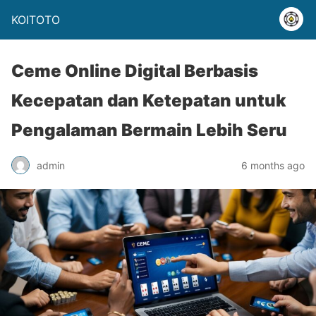
KOITOTO
Ceme Online Digital Berbasis
Kecepatan dan Ketepatan untuk
Pengalaman Bermain Lebih Seru
admin
6 months ago