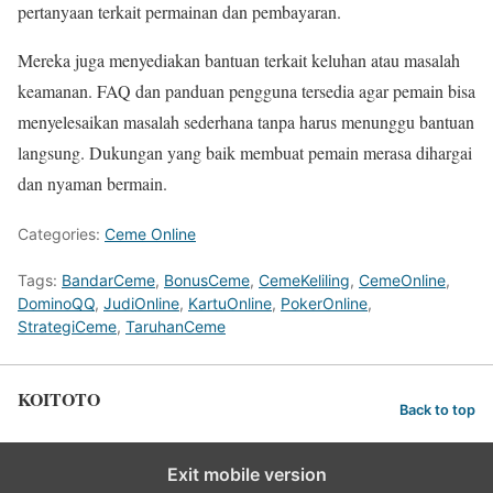
pertanyaan terkait permainan dan pembayaran.
Mereka juga menyediakan bantuan terkait keluhan atau masalah
keamanan. FAQ dan panduan pengguna tersedia agar pemain bisa
menyelesaikan masalah sederhana tanpa harus menunggu bantuan
langsung. Dukungan yang baik membuat pemain merasa dihargai
dan nyaman bermain.
Categories:
Ceme Online
Tags:
BandarCeme
,
BonusCeme
,
CemeKeliling
,
CemeOnline
,
DominoQQ
,
JudiOnline
,
KartuOnline
,
PokerOnline
,
StrategiCeme
,
TaruhanCeme
KOITOTO
Back to top
Exit mobile version