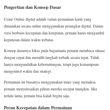
Pengertian dan Konsep Dasar
Ceme Online digital adalah varian permainan kartu yang
dimainkan secara online menggunakan perangkat digital. Dalam
versi berbasis kecepatan dan ketepatan, pemain harus mengambil
keputusan dalam waktu terbatas.
Konsep dasarnya fokus pada bagaimana pemain membaca situasi
dengan cepat dan memilih langkah terbaik secara tepat. Tidak
hanya mengandalkan keberuntungan, tetapi juga kemampuan
mengontrol waktu dan strategi.
Permainan ini biasanya menggunakan timer yang memaksa
pemain menyelesaikan giliran mereka secepat mungkin. Jika
terlalu lama, pemain bisa kalah begitu saja.
Peran Kecepatan dalam Permainan