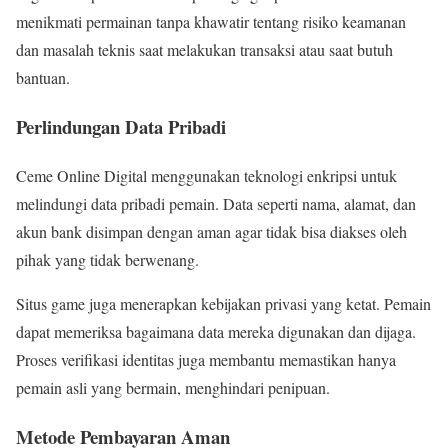
menikmati permainan tanpa khawatir tentang risiko keamanan
dan masalah teknis saat melakukan transaksi atau saat butuh
bantuan.
Perlindungan Data Pribadi
Ceme Online Digital menggunakan teknologi enkripsi untuk
melindungi data pribadi pemain. Data seperti nama, alamat, dan
akun bank disimpan dengan aman agar tidak bisa diakses oleh
pihak yang tidak berwenang.
Situs game juga menerapkan kebijakan privasi yang ketat. Pemain
dapat memeriksa bagaimana data mereka digunakan dan dijaga.
Proses verifikasi identitas juga membantu memastikan hanya
pemain asli yang bermain, menghindari penipuan.
Metode Pembayaran Aman