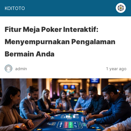
KOITOTO
Fitur Meja Poker Interaktif:
Menyempurnakan Pengalaman
Bermain Anda
admin
1 year ago