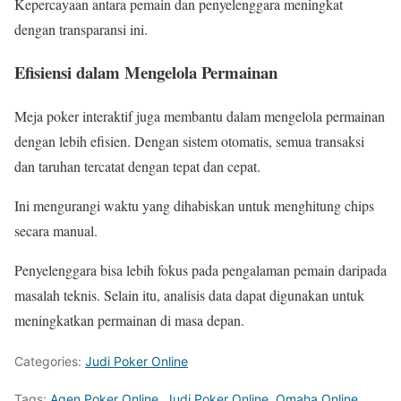
Kepercayaan antara pemain dan penyelenggara meningkat
dengan transparansi ini.
Efisiensi dalam Mengelola Permainan
Meja poker interaktif juga membantu dalam mengelola permainan
dengan lebih efisien. Dengan sistem otomatis, semua transaksi
dan taruhan tercatat dengan tepat dan cepat.
Ini mengurangi waktu yang dihabiskan untuk menghitung chips
secara manual.
Penyelenggara bisa lebih fokus pada pengalaman pemain daripada
masalah teknis. Selain itu, analisis data dapat digunakan untuk
meningkatkan permainan di masa depan.
Categories:
Judi Poker Online
Tags:
Agen Poker Online
,
Judi Poker Online
,
Omaha Online
,