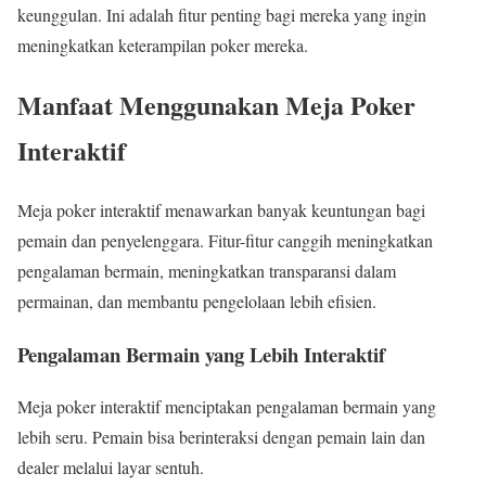
keunggulan. Ini adalah fitur penting bagi mereka yang ingin
meningkatkan keterampilan poker mereka.
Manfaat Menggunakan Meja Poker
Interaktif
Meja poker interaktif menawarkan banyak keuntungan bagi
pemain dan penyelenggara. Fitur-fitur canggih meningkatkan
pengalaman bermain, meningkatkan transparansi dalam
permainan, dan membantu pengelolaan lebih efisien.
Pengalaman Bermain yang Lebih Interaktif
Meja poker interaktif menciptakan pengalaman bermain yang
lebih seru. Pemain bisa berinteraksi dengan pemain lain dan
dealer melalui layar sentuh.