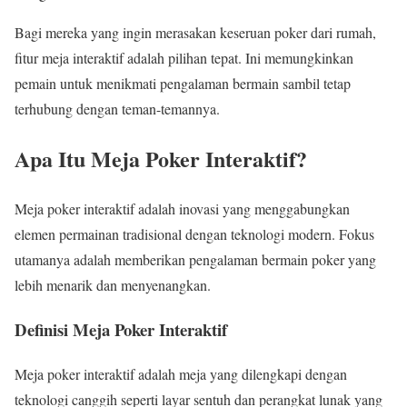
Bagi mereka yang ingin merasakan keseruan poker dari rumah,
fitur meja interaktif adalah pilihan tepat. Ini memungkinkan
pemain untuk menikmati pengalaman bermain sambil tetap
terhubung dengan teman-temannya.
Apa Itu Meja Poker Interaktif?
Meja poker interaktif adalah inovasi yang menggabungkan
elemen permainan tradisional dengan teknologi modern. Fokus
utamanya adalah memberikan pengalaman bermain poker yang
lebih menarik dan menyenangkan.
Definisi Meja Poker Interaktif
Meja poker interaktif adalah meja yang dilengkapi dengan
teknologi canggih seperti layar sentuh dan perangkat lunak yang