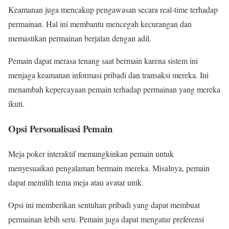
Keamanan juga mencakup pengawasan secara real-time terhadap
permainan. Hal ini membantu mencegah kecurangan dan
memastikan permainan berjalan dengan adil.
Pemain dapat merasa tenang saat bermain karena sistem ini
menjaga keamanan informasi pribadi dan transaksi mereka. Ini
menambah kepercayaan pemain terhadap permainan yang mereka
ikuti.
Opsi Personalisasi Pemain
Meja poker interaktif memungkinkan pemain untuk
menyesuaikan pengalaman bermain mereka. Misalnya, pemain
dapat memilih tema meja atau avatar unik.
Opsi ini memberikan sentuhan pribadi yang dapat membuat
permainan lebih seru. Pemain juga dapat mengatur preferensi