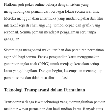
Platform judi poker online bekerja dengan sistem yang
menghubungkan pemain dari berbagai lokasi secara real-time.
Mereka menggunakan antarmuka yang mudah dipakai dan fitur
interaktif seperti chat langsung, tombol cepat, dan grafik yang
responsif. Semua pemain mendapat pengalaman seru tanpa
gangguan.
Sistem juga mengontrol waktu taruhan dan peraturan permainan
agar adil bagi semua. Proses pengundian kartu menggunakan
generator angka acak (RNG) untuk menjaga keacakan setiap
kartu yang dibagikan. Dengan begitu, kesempatan menang tiap
pemain sama dan tidak bisa dimanipulasi.
Teknologi Transparansi dalam Permainan
Transparansi dijaga lewat teknologi yang memungkinkan pemain
melihat riwayat permainan dan hasil undian kartu. Banyak situs