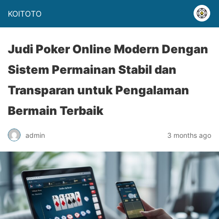
KOITOTO
Judi Poker Online Modern Dengan
Sistem Permainan Stabil dan
Transparan untuk Pengalaman
Bermain Terbaik
admin
3 months ago