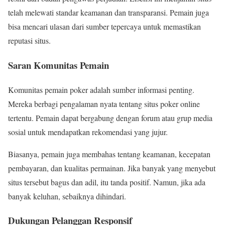
telah melewati standar keamanan dan transparansi. Pemain juga
bisa mencari ulasan dari sumber tepercaya untuk memastikan
reputasi situs.
Saran Komunitas Pemain
Komunitas pemain poker adalah sumber informasi penting.
Mereka berbagi pengalaman nyata tentang situs poker online
tertentu. Pemain dapat bergabung dengan forum atau grup media
sosial untuk mendapatkan rekomendasi yang jujur.
Biasanya, pemain juga membahas tentang keamanan, kecepatan
pembayaran, dan kualitas permainan. Jika banyak yang menyebut
situs tersebut bagus dan adil, itu tanda positif. Namun, jika ada
banyak keluhan, sebaiknya dihindari.
Dukungan Pelanggan Responsif