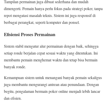
Tampilan permainan juga dibuat sederhana dan mudah
dimengerti. Pemain hanya perlu fokus pada strategi poker, tanpa
repot mengatasi masalah teknis. Sistem ini juga responsif di
berbagai perangkat, seperti komputer dan ponsel.
Efisiensi Proses Permainan
Sistem stabil mengatur alur permainan dengan baik, sehingga
setiap ronde berjalan cepat sesuai waktu yang ditentukan. Ini
membantu pemain menghemat waktu dan tetap bisa bermain
banyak ronde.
Kemampuan sistem untuk menangani banyak pemain sekaligus
juga membantu mengurangi antrean atau penundaan. Dengan
begitu, pengalaman bermain poker online menjadi lebih lancar
dan efisien.