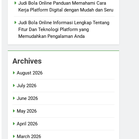
Judi Bola Online Panduan Memahami Cara
Kerja Platform Digital dengan Mudah dan Seru
Judi Bola Online Informasi Lengkap Tentang
Fitur Dan Teknologi Platform yang
Memudahkan Pengalaman Anda
Archives
August 2026
July 2026
June 2026
May 2026
April 2026
March 2026