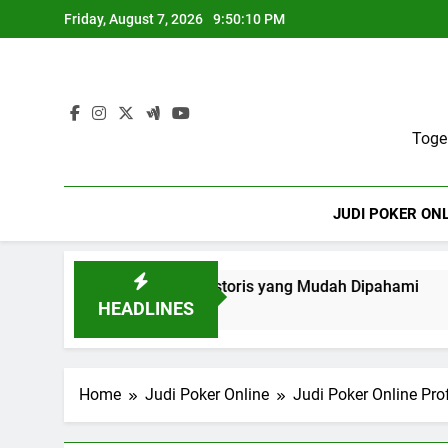
Skip
Friday, August 7, 2026
9:50:11 PM
to
content
Toge
JUDI POKER ON
 Informasi Historis yang Mudah Dipahami
Tog
2 Da
HEADLINES
Home
Judi Poker Online
Judi Poker Online Pr