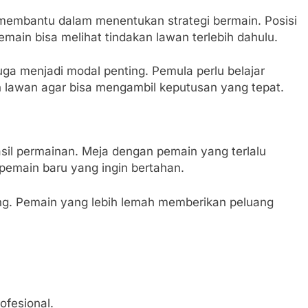
a membantu dalam menentukan strategi bermain. Posisi
emain bisa melihat tindakan lawan terlebih dahulu.
ga menjadi modal penting. Pemula perlu belajar
 lawan agar bisa mengambil keputusan yang tepat.
sil permainan. Meja dengan pemain yang terlalu
h pemain baru yang ingin bertahan.
ting. Pemain yang lebih lemah memberikan peluang
ofesional.