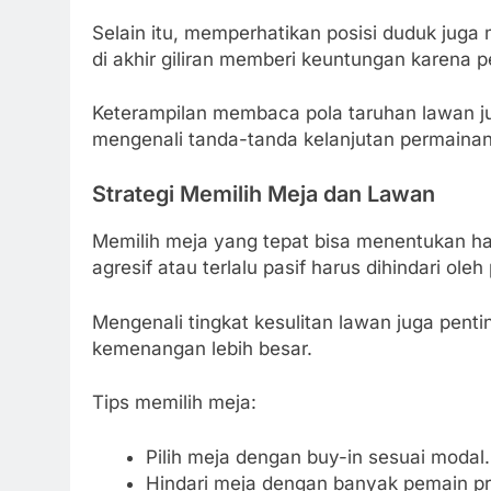
Selain itu, memperhatikan posisi duduk jug
di akhir giliran memberi keuntungan karena p
Keterampilan membaca pola taruhan lawan ju
mengenali tanda-tanda kelanjutan permainan
Strategi Memilih Meja dan Lawan
Memilih meja yang tepat bisa menentukan ha
agresif atau terlalu pasif harus dihindari ole
Mengenali tingkat kesulitan lawan juga pen
kemenangan lebih besar.
Tips memilih meja:
Pilih meja dengan buy-in sesuai modal.
Hindari meja dengan banyak pemain pr