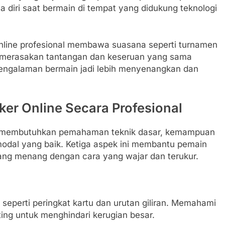
 diri saat bermain di tempat yang didukung teknologi
online profesional membawa suasana seperti turnamen
n merasakan tantangan dan keseruan yang sama
 pengalaman bermain jadi lebih menyenangkan dan
er Online Secara Profesional
nal membutuhkan pemahaman teknik dasar, kemampuan
modal yang baik. Ketiga aspek ini membantu pemain
ang menang dengan cara yang wajar dan terukur.
seperti peringkat kartu dan urutan giliran. Memahami
ing untuk menghindari kerugian besar.