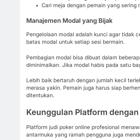
Cari meja dengan pemain yang sering 
Manajemen Modal yang Bijak
Pengelolaan modal adalah kunci agar tidak c
batas modal untuk setiap sesi bermain.
Pembagian modal bisa dibuat dalam beberapa 
diminimalkan. Jika modal habis pada satu b
Lebih baik bertaruh dengan jumlah kecil terl
merasa yakin. Pemain juga harus siap berhen
ditentukan.
Keunggulan Platform dengan 
Platform judi poker online profesional mena
antarmuka yang ramah pengguna juga mend