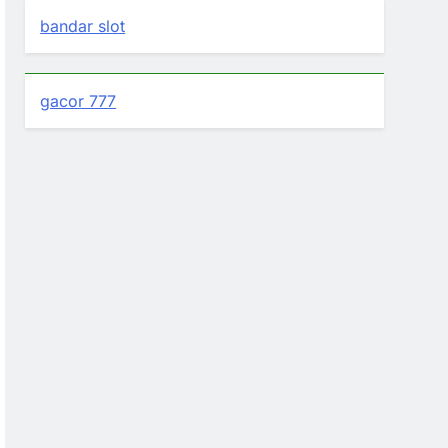
bandar slot
gacor 777