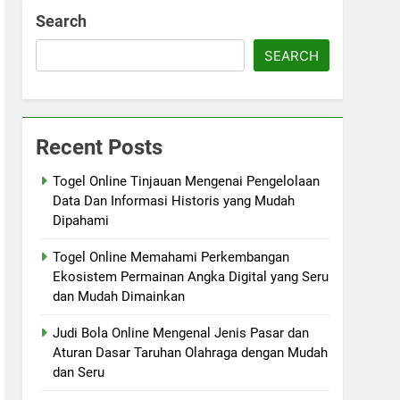
Search
SEARCH
Recent Posts
Togel Online Tinjauan Mengenai Pengelolaan
Data Dan Informasi Historis yang Mudah
Dipahami
Togel Online Memahami Perkembangan
Ekosistem Permainan Angka Digital yang Seru
dan Mudah Dimainkan
Judi Bola Online Mengenal Jenis Pasar dan
Aturan Dasar Taruhan Olahraga dengan Mudah
dan Seru