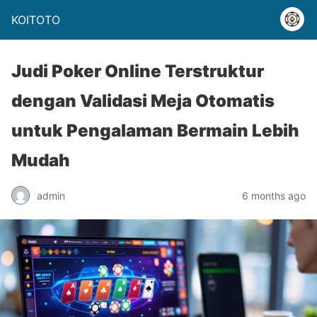
KOITOTO
Judi Poker Online Terstruktur
dengan Validasi Meja Otomatis
untuk Pengalaman Bermain Lebih
Mudah
admin
6 months ago