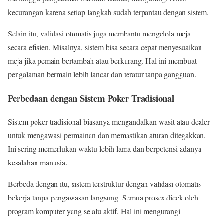
kecurangan karena setiap langkah sudah terpantau dengan sistem.
Selain itu, validasi otomatis juga membantu mengelola meja
secara efisien. Misalnya, sistem bisa secara cepat menyesuaikan
meja jika pemain bertambah atau berkurang. Hal ini membuat
pengalaman bermain lebih lancar dan teratur tanpa gangguan.
Perbedaan dengan Sistem Poker Tradisional
Sistem poker tradisional biasanya mengandalkan wasit atau dealer
untuk mengawasi permainan dan memastikan aturan ditegakkan.
Ini sering memerlukan waktu lebih lama dan berpotensi adanya
kesalahan manusia.
Berbeda dengan itu, sistem terstruktur dengan validasi otomatis
bekerja tanpa pengawasan langsung. Semua proses dicek oleh
program komputer yang selalu aktif. Hal ini mengurangi