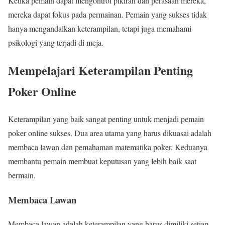
Ketika pemain dapat mengontrol pikiran dan perasaan mereka,
mereka dapat fokus pada permainan. Pemain yang sukses tidak
hanya mengandalkan keterampilan, tetapi juga memahami
psikologi yang terjadi di meja.
Mempelajari Keterampilan Penting
Poker Online
Keterampilan yang baik sangat penting untuk menjadi pemain
poker online sukses. Dua area utama yang harus dikuasai adalah
membaca lawan dan pemahaman matematika poker. Keduanya
membantu pemain membuat keputusan yang lebih baik saat
bermain.
Membaca Lawan
Membaca lawan adalah keterampilan yang harus dimiliki setiap