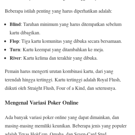
Beberapa istilah penting yang harus diperhatikan adalah:
Blind
: Taruhan minimum yang harus ditempatkan sebelum
kartu dibagikan.
Flop
: Tiga kartu komunitas yang dibuka secara bersamaan.
Turn
: Kartu keempat yang ditambahkan ke meja.
River
: Kartu kelima dan terakhir yang dibuka.
Pemain harus mengerti urutan kombinasi kartu, dari yang
terendah hingga tertinggi. Kartu tertinggi adalah Royal Flush,
diikuti oleh Straight Flush, Four of a Kind, dan seterusnya.
Mengenal Variasi Poker Online
Ada banyak variasi poker online yang dapat dimainkan, dan
masing-masing memiliki keunikan. Beberapa jenis yang populer
adalah Texas Hold’em, Omaha, dan Seven-Card Stud.