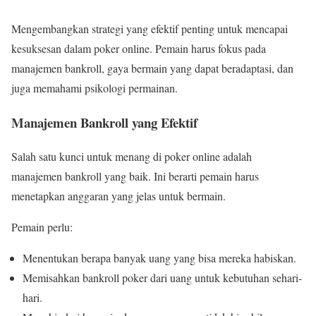
Mengembangkan strategi yang efektif penting untuk mencapai
kesuksesan dalam poker online. Pemain harus fokus pada
manajemen bankroll, gaya bermain yang dapat beradaptasi, dan
juga memahami psikologi permainan.
Manajemen Bankroll yang Efektif
Salah satu kunci untuk menang di poker online adalah
manajemen bankroll yang baik. Ini berarti pemain harus
menetapkan anggaran yang jelas untuk bermain.
Pemain perlu:
Menentukan berapa banyak uang yang bisa mereka habiskan.
Memisahkan bankroll poker dari uang untuk kebutuhan sehari-
hari.