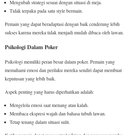
Mengubah strategi sesuai dengan situasi di meja.
Tidak terpaku pada satu style bermain.
Pemain yang dapat beradaptasi dengan baik cenderung lebih
sukses karena mereka tidak menjadi mudah dibaca oleh lawan.
Psikologi Dalam Poker
Psikologi memiliki peran besar dalam poker. Pemain yang
memahami emosi dan perilaku mereka sendiri dapat membuat
keputusan yang lebih baik.
Aspek penting yang harus diperhatikan adalah:
Mengelola emosi saat menang atau kalah.
Membaca ekspresi wajah dan bahasa tubuh lawan.
Tetap tenang dalam situasi sulit.