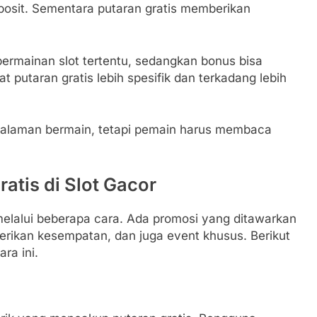
osit. Sementara putaran gratis memberikan
ermainan slot tertentu, sedangkan bonus bisa
t putaran gratis lebih spesifik dan terkadang lebih
galaman bermain, tetapi pemain harus membaca
tis di Slot Gacor
 melalui beberapa cara. Ada promosi yang ditawarkan
erikan kesempatan, dan juga event khusus. Berikut
ra ini.