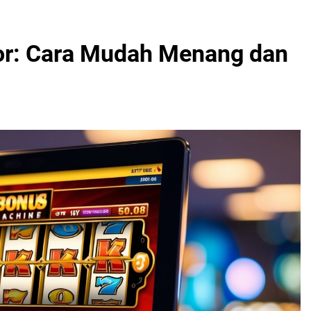
cor: Cara Mudah Menang dan