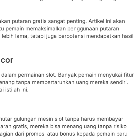
n putaran gratis sangat penting. Artikel ini akan
antu pemain memaksimalkan penggunaan putaran
n lebih lama, tetapi juga berpotensi mendapatkan hasil
acor
ik dalam permainan slot. Banyak pemain menyukai fitur
enang tanpa mempertaruhkan uang mereka sendiri.
 istilah ini.
mutar gulungan mesin slot tanpa harus membayar
aran gratis, mereka bisa menang uang tanpa risiko
i bagian dari promosi atau bonus kepada pemain baru