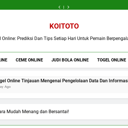
Judi
Togel
Togel
Togel
Judi
Togel
Togel
Bola
Online
Online
Online
Bola
Online
Online
Togel
Judi
Online
Mengenal
Tinjauan
Memahami
Online
Mengenal
Tinjauan
Online
Bola
Mengenal
Standar
Mengenai
Perkembangan
Mengenal
Standar
Mengenai
Memahami
Online
KOITOTO
Jenis
Keamanan
Pengelolaan
Ekosistem
Jenis
Keamanan
Pengelolaan
Perkembangan
Mengenal
Pasar
Pada
Data
Permainan
Pasar
Pada
Data
Ekosistem
Jenis
dan
Platform
Dan
Angka
dan
Platform
Dan
Permainan
Pasar
l Online: Prediksi Dan Tips Setiap Hari Untuk Pemain Berpenga
Aturan
Digital
Informasi
Digital
Aturan
Digital
Informasi
Angka
dan
Dasar
Modern
Historis
yang
Dasar
Modern
Historis
Digital
Aturan
Taruhan
untuk
yang
Seru
Taruhan
untuk
yang
yang
Dasar
Olahraga
Pemula
Mudah
dan
Olahraga
Pemula
Mudah
Seru
Taruhan
dengan
Dipahami
Mudah
dengan
Dipahami
dan
Olahraga
LINE
CEME ONLINE
JUDI BOLA ONLINE
TOGEL ONLINE
Mudah
Dimainkan
Mudah
Mudah
dengan
dan
dan
Dimainkan
Mudah
Seru
Seru
dan
Seru
Mengenai Pengelolaan Data Dan Informasi Historis yang Muda
 Cara Mudah Menang dan Bersantai!