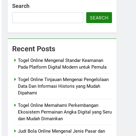
Search
SEARCH
Recent Posts
Togel Online Mengenal Standar Keamanan
Pada Platform Digital Modern untuk Pemula
Togel Online Tinjauan Mengenai Pengelolaan
Data Dan Informasi Historis yang Mudah
Dipahami
Togel Online Memahami Perkembangan
Ekosistem Permainan Angka Digital yang Seru
dan Mudah Dimainkan
Judi Bola Online Mengenal Jenis Pasar dan