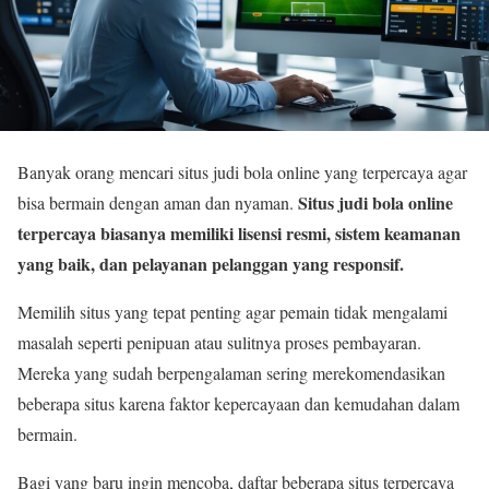
Banyak orang mencari situs judi bola online yang terpercaya agar
Situs judi bola online
bisa bermain dengan aman dan nyaman.
terpercaya biasanya memiliki lisensi resmi, sistem keamanan
yang baik, dan pelayanan pelanggan yang responsif.
Memilih situs yang tepat penting agar pemain tidak mengalami
masalah seperti penipuan atau sulitnya proses pembayaran.
Mereka yang sudah berpengalaman sering merekomendasikan
beberapa situs karena faktor kepercayaan dan kemudahan dalam
bermain.
Bagi yang baru ingin mencoba, daftar beberapa situs terpercaya