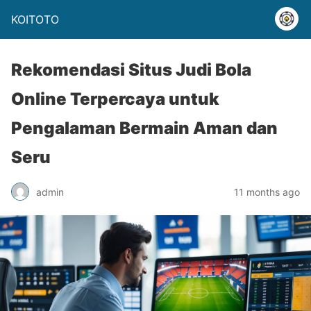
KOITOTO
Rekomendasi Situs Judi Bola
Online Terpercaya untuk
Pengalaman Bermain Aman dan
Seru
admin
11 months ago