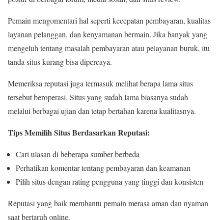
Pemain mengomentari hal seperti kecepatan pembayaran, kualitas
layanan pelanggan, dan kenyamanan bermain. Jika banyak yang
mengeluh tentang masalah pembayaran atau pelayanan buruk, itu
tanda situs kurang bisa dipercaya.
Memeriksa reputasi juga termasuk melihat berapa lama situs
tersebut beroperasi. Situs yang sudah lama biasanya sudah
melalui berbagai ujian dan tetap bertahan karena kualitasnya.
Tips Memilih Situs Berdasarkan Reputasi:
Cari ulasan di beberapa sumber berbeda
Perhatikan komentar tentang pembayaran dan keamanan
Pilih situs dengan rating pengguna yang tinggi dan konsisten
Reputasi yang baik membantu pemain merasa aman dan nyaman
saat bertaruh online.