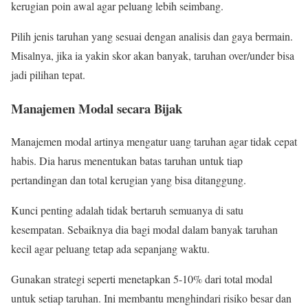
kerugian poin awal agar peluang lebih seimbang.
Pilih jenis taruhan yang sesuai dengan analisis dan gaya bermain.
Misalnya, jika ia yakin skor akan banyak, taruhan over/under bisa
jadi pilihan tepat.
Manajemen Modal secara Bijak
Manajemen modal artinya mengatur uang taruhan agar tidak cepat
habis. Dia harus menentukan batas taruhan untuk tiap
pertandingan dan total kerugian yang bisa ditanggung.
Kunci penting adalah tidak bertaruh semuanya di satu
kesempatan. Sebaiknya dia bagi modal dalam banyak taruhan
kecil agar peluang tetap ada sepanjang waktu.
Gunakan strategi seperti menetapkan 5-10% dari total modal
untuk setiap taruhan. Ini membantu menghindari risiko besar dan