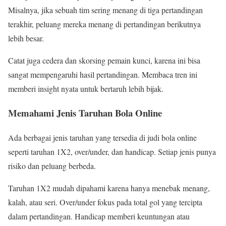
Misalnya, jika sebuah tim sering menang di tiga pertandingan
terakhir, peluang mereka menang di pertandingan berikutnya
lebih besar.
Catat juga cedera dan skorsing pemain kunci, karena ini bisa
sangat mempengaruhi hasil pertandingan. Membaca tren ini
memberi insight nyata untuk bertaruh lebih bijak.
Memahami Jenis Taruhan Bola Online
Ada berbagai jenis taruhan yang tersedia di judi bola online
seperti taruhan 1X2, over/under, dan handicap. Setiap jenis punya
risiko dan peluang berbeda.
Taruhan 1X2 mudah dipahami karena hanya menebak menang,
kalah, atau seri. Over/under fokus pada total gol yang tercipta
dalam pertandingan. Handicap memberi keuntungan atau