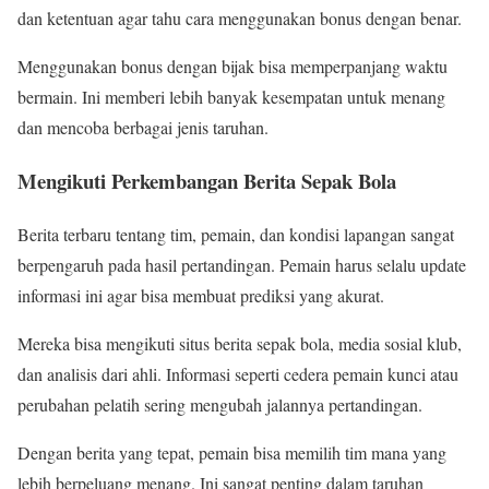
dan ketentuan agar tahu cara menggunakan bonus dengan benar.
Menggunakan bonus dengan bijak bisa memperpanjang waktu
bermain. Ini memberi lebih banyak kesempatan untuk menang
dan mencoba berbagai jenis taruhan.
Mengikuti Perkembangan Berita Sepak Bola
Berita terbaru tentang tim, pemain, dan kondisi lapangan sangat
berpengaruh pada hasil pertandingan. Pemain harus selalu update
informasi ini agar bisa membuat prediksi yang akurat.
Mereka bisa mengikuti situs berita sepak bola, media sosial klub,
dan analisis dari ahli. Informasi seperti cedera pemain kunci atau
perubahan pelatih sering mengubah jalannya pertandingan.
Dengan berita yang tepat, pemain bisa memilih tim mana yang
lebih berpeluang menang. Ini sangat penting dalam taruhan