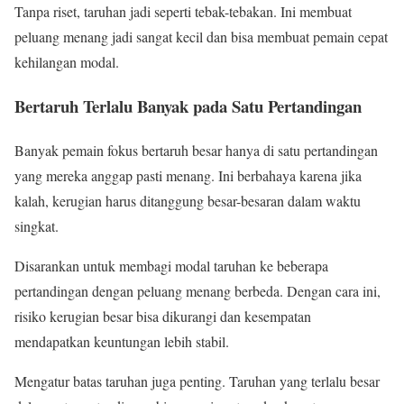
Tanpa riset, taruhan jadi seperti tebak-tebakan. Ini membuat
peluang menang jadi sangat kecil dan bisa membuat pemain cepat
kehilangan modal.
Bertaruh Terlalu Banyak pada Satu Pertandingan
Banyak pemain fokus bertaruh besar hanya di satu pertandingan
yang mereka anggap pasti menang. Ini berbahaya karena jika
kalah, kerugian harus ditanggung besar-besaran dalam waktu
singkat.
Disarankan untuk membagi modal taruhan ke beberapa
pertandingan dengan peluang menang berbeda. Dengan cara ini,
risiko kerugian besar bisa dikurangi dan kesempatan
mendapatkan keuntungan lebih stabil.
Mengatur batas taruhan juga penting. Taruhan yang terlalu besar