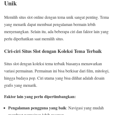
Unik
Memilih situs slot online dengan tema unik sangat penting. Tema
yang menarik dapat membuat pengalaman bermain lebih
menyenangkan. Selain itu, ada beberapa ciri dan faktor lain yang
perlu diperhatikan saat memilih situs.
Ciri-ciri Situs Slot dengan Koleksi Tema Terbaik
Situs slot dengan koleksi tema terbaik biasanya menawarkan
variasi permainan. Permainan ini bisa berkisar dari film, mitologi,
hingga budaya pop. Ciri utama yang bisa dilihat adalah desain
grafis yang menarik.
Faktor lain yang perlu dipertimbangkan:
Pengalaman pengguna yang baik
: Navigasi yang mudah
membuat permainan lebih nyaman.