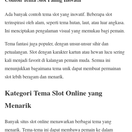
Ada banyak contoh tema slot yang inovatif. Beberapa slot
terinspirasi oleh alam, seperti tema hutan, laut, atau luar angkasa.
Ini menciptakan pengalaman visual yang memukau bagi pemain.
Tema fantasi juga populer, dengan unsur-unsur sihir dan
petualangan. Slot dengan karakter kartun atau hewan lucu sering
kali menjadi favorit di kalangan pemain muda. Semua ini
menunjukkan bagaimana tema unik dapat membuat permainan
slot lebih beragam dan menarik.
Kategori Tema Slot Online yang
Menarik
Banyak situs slot online menawarkan berbagai tema yang
menarik. Tema-tema ini dapat membawa pemain ke dalam