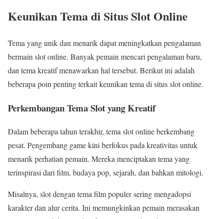
Keunikan Tema di Situs Slot Online
Tema yang unik dan menarik dapat meningkatkan pengalaman
bermain slot online. Banyak pemain mencari pengalaman baru,
dan tema kreatif menawarkan hal tersebut. Berikut ini adalah
beberapa poin penting terkait keunikan tema di situs slot online.
Perkembangan Tema Slot yang Kreatif
Dalam beberapa tahun terakhir, tema slot online berkembang
pesat. Pengembang game kini berfokus pada kreativitas untuk
menarik perhatian pemain. Mereka menciptakan tema yang
terinspirasi dari film, budaya pop, sejarah, dan bahkan mitologi.
Misalnya, slot dengan tema film populer sering mengadopsi
karakter dan alur cerita. Ini memungkinkan pemain merasakan