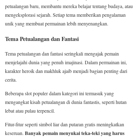
petualangan baru, membantu mereka belajar tentang budaya, atau
mengeksplorasi sejarah. Setiap tema memberikan pengalaman
unik yang membuat permainan lebih menyenangkan.
Tema Petualangan dan Fantasi
Tema petualangan dan fantasi seringkali mengajak pemain
menjelajahi dunia yang penuh imajinasi. Dalam permainan ini,
karakter heroik dan makhluk ajaib menjadi bagian penting dari
cerita.
Beberapa slot populer dalam kategori ini termasuk yang
mengangkat kisah petualangan di dunia fantastis, seperti hutan
lebat atau pulau terpencil.
Fitur-fitur seperti simbol liar dan putaran gratis meningkatkan
Banyak pemain menyukai teka-teki yang harus
keseruan.