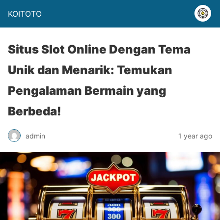
KOITOTO
Situs Slot Online Dengan Tema
Unik dan Menarik: Temukan
Pengalaman Bermain yang
Berbeda!
admin
1 year ago