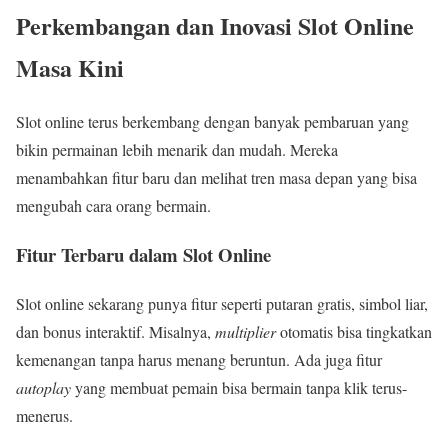
Perkembangan dan Inovasi Slot Online
Masa Kini
Slot online terus berkembang dengan banyak pembaruan yang
bikin permainan lebih menarik dan mudah. Mereka
menambahkan fitur baru dan melihat tren masa depan yang bisa
mengubah cara orang bermain.
Fitur Terbaru dalam Slot Online
Slot online sekarang punya fitur seperti putaran gratis, simbol liar,
dan bonus interaktif. Misalnya,
multiplier
otomatis bisa tingkatkan
kemenangan tanpa harus menang beruntun. Ada juga fitur
autoplay
yang membuat pemain bisa bermain tanpa klik terus-
menerus.