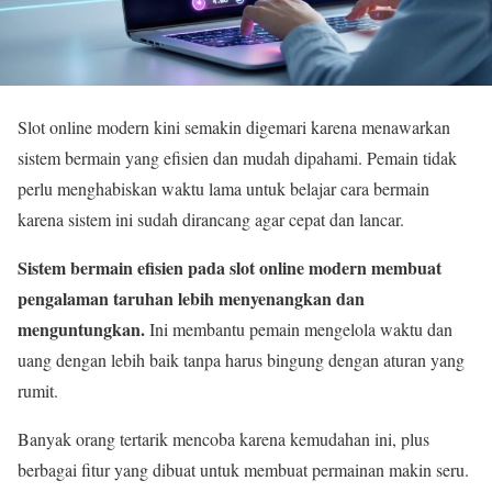
Slot online modern kini semakin digemari karena menawarkan
sistem bermain yang efisien dan mudah dipahami. Pemain tidak
perlu menghabiskan waktu lama untuk belajar cara bermain
karena sistem ini sudah dirancang agar cepat dan lancar.
Sistem bermain efisien pada slot online modern membuat
pengalaman taruhan lebih menyenangkan dan
menguntungkan.
Ini membantu pemain mengelola waktu dan
uang dengan lebih baik tanpa harus bingung dengan aturan yang
rumit.
Banyak orang tertarik mencoba karena kemudahan ini, plus
berbagai fitur yang dibuat untuk membuat permainan makin seru.