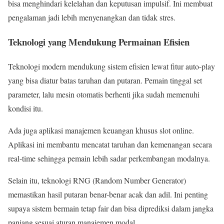
bisa menghindari kelelahan dan keputusan impulsif. Ini membuat
pengalaman jadi lebih menyenangkan dan tidak stres.
Teknologi yang Mendukung Permainan Efisien
Teknologi modern mendukung sistem efisien lewat fitur auto-play
yang bisa diatur batas taruhan dan putaran. Pemain tinggal set
parameter, lalu mesin otomatis berhenti jika sudah memenuhi
kondisi itu.
Ada juga aplikasi manajemen keuangan khusus slot online.
Aplikasi ini membantu mencatat taruhan dan kemenangan secara
real-time sehingga pemain lebih sadar perkembangan modalnya.
Selain itu, teknologi RNG (Random Number Generator)
memastikan hasil putaran benar-benar acak dan adil. Ini penting
supaya sistem bermain tetap fair dan bisa diprediksi dalam jangka
panjang sesuai aturan manajemen modal.