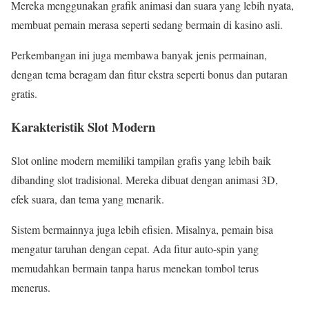
Mereka menggunakan grafik animasi dan suara yang lebih nyata,
membuat pemain merasa seperti sedang bermain di kasino asli.
Perkembangan ini juga membawa banyak jenis permainan,
dengan tema beragam dan fitur ekstra seperti bonus dan putaran
gratis.
Karakteristik Slot Modern
Slot online modern memiliki tampilan grafis yang lebih baik
dibanding slot tradisional. Mereka dibuat dengan animasi 3D,
efek suara, dan tema yang menarik.
Sistem bermainnya juga lebih efisien. Misalnya, pemain bisa
mengatur taruhan dengan cepat. Ada fitur auto-spin yang
memudahkan bermain tanpa harus menekan tombol terus
menerus.