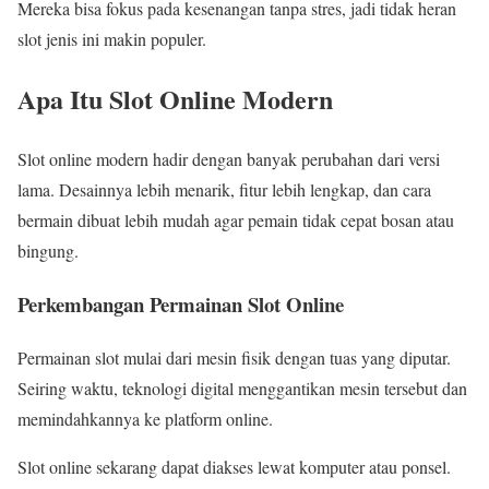
Mereka bisa fokus pada kesenangan tanpa stres, jadi tidak heran
slot jenis ini makin populer.
Apa Itu Slot Online Modern
Slot online modern hadir dengan banyak perubahan dari versi
lama. Desainnya lebih menarik, fitur lebih lengkap, dan cara
bermain dibuat lebih mudah agar pemain tidak cepat bosan atau
bingung.
Perkembangan Permainan Slot Online
Permainan slot mulai dari mesin fisik dengan tuas yang diputar.
Seiring waktu, teknologi digital menggantikan mesin tersebut dan
memindahkannya ke platform online.
Slot online sekarang dapat diakses lewat komputer atau ponsel.