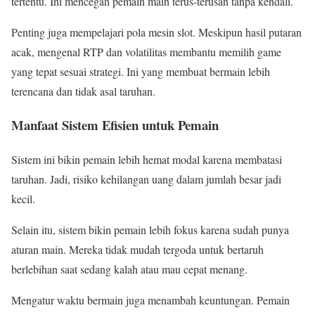
tertentu. Ini mencegah pemain main terus-terusan tanpa kendali.
Penting juga mempelajari pola mesin slot. Meskipun hasil putaran
acak, mengenal RTP dan volatilitas membantu memilih game
yang tepat sesuai strategi. Ini yang membuat bermain lebih
terencana dan tidak asal taruhan.
Manfaat Sistem Efisien untuk Pemain
Sistem ini bikin pemain lebih hemat modal karena membatasi
taruhan. Jadi, risiko kehilangan uang dalam jumlah besar jadi
kecil.
Selain itu, sistem bikin pemain lebih fokus karena sudah punya
aturan main. Mereka tidak mudah tergoda untuk bertaruh
berlebihan saat sedang kalah atau mau cepat menang.
Mengatur waktu bermain juga menambah keuntungan. Pemain