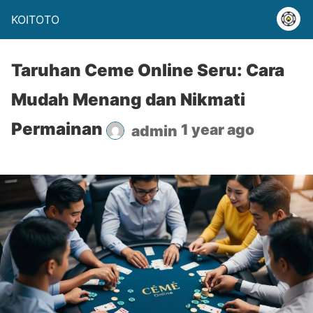
KOITOTO
Taruhan Ceme Online Seru: Cara
Mudah Menang dan Nikmati
Permainan
1 year ago
admin