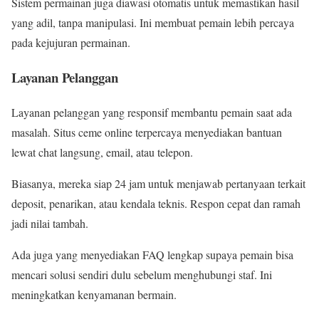
Sistem permainan juga diawasi otomatis untuk memastikan hasil
yang adil, tanpa manipulasi. Ini membuat pemain lebih percaya
pada kejujuran permainan.
Layanan Pelanggan
Layanan pelanggan yang responsif membantu pemain saat ada
masalah. Situs ceme online terpercaya menyediakan bantuan
lewat chat langsung, email, atau telepon.
Biasanya, mereka siap 24 jam untuk menjawab pertanyaan terkait
deposit, penarikan, atau kendala teknis. Respon cepat dan ramah
jadi nilai tambah.
Ada juga yang menyediakan FAQ lengkap supaya pemain bisa
mencari solusi sendiri dulu sebelum menghubungi staf. Ini
meningkatkan kenyamanan bermain.