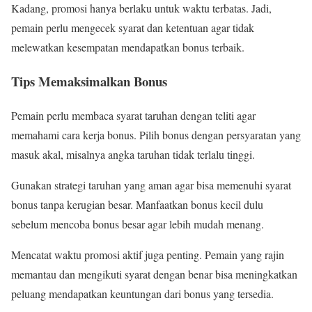
Kadang, promosi hanya berlaku untuk waktu terbatas. Jadi,
pemain perlu mengecek syarat dan ketentuan agar tidak
melewatkan kesempatan mendapatkan bonus terbaik.
Tips Memaksimalkan Bonus
Pemain perlu membaca syarat taruhan dengan teliti agar
memahami cara kerja bonus. Pilih bonus dengan persyaratan yang
masuk akal, misalnya angka taruhan tidak terlalu tinggi.
Gunakan strategi taruhan yang aman agar bisa memenuhi syarat
bonus tanpa kerugian besar. Manfaatkan bonus kecil dulu
sebelum mencoba bonus besar agar lebih mudah menang.
Mencatat waktu promosi aktif juga penting. Pemain yang rajin
memantau dan mengikuti syarat dengan benar bisa meningkatkan
peluang mendapatkan keuntungan dari bonus yang tersedia.