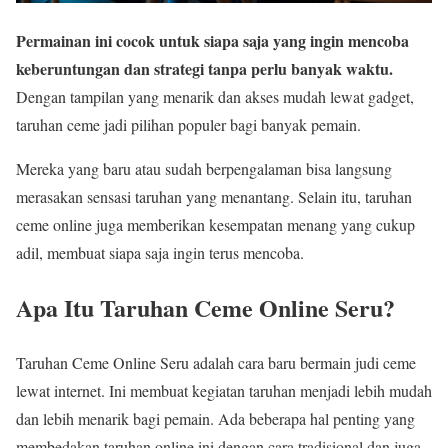
Permainan ini cocok untuk siapa saja yang ingin mencoba
keberuntungan dan strategi tanpa perlu banyak waktu.
Dengan tampilan yang menarik dan akses mudah lewat gadget,
taruhan ceme jadi pilihan populer bagi banyak pemain.
Mereka yang baru atau sudah berpengalaman bisa langsung
merasakan sensasi taruhan yang menantang. Selain itu, taruhan
ceme online juga memberikan kesempatan menang yang cukup
adil, membuat siapa saja ingin terus mencoba.
Apa Itu Taruhan Ceme Online Seru?
Taruhan Ceme Online Seru adalah cara baru bermain judi ceme
lewat internet. Ini membuat kegiatan taruhan menjadi lebih mudah
dan lebih menarik bagi pemain. Ada beberapa hal penting yang
membedakan taruhan online ini dengan cara tradisional dan juga