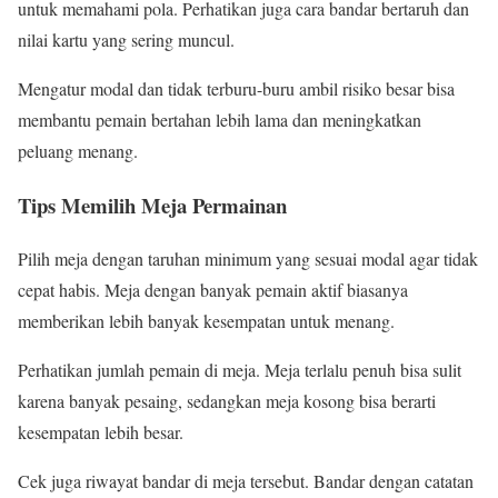
untuk memahami pola. Perhatikan juga cara bandar bertaruh dan
nilai kartu yang sering muncul.
Mengatur modal dan tidak terburu-buru ambil risiko besar bisa
membantu pemain bertahan lebih lama dan meningkatkan
peluang menang.
Tips Memilih Meja Permainan
Pilih meja dengan taruhan minimum yang sesuai modal agar tidak
cepat habis. Meja dengan banyak pemain aktif biasanya
memberikan lebih banyak kesempatan untuk menang.
Perhatikan jumlah pemain di meja. Meja terlalu penuh bisa sulit
karena banyak pesaing, sedangkan meja kosong bisa berarti
kesempatan lebih besar.
Cek juga riwayat bandar di meja tersebut. Bandar dengan catatan