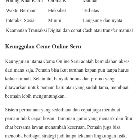
Hitung Nilai Kartu
Otomatis
Manual
Waktu Bermain
Fleksibel
Terbatas
Interaksi Sosial
Minim
Langsung dan nyata
Keamanan Transaksi
Digital dan cepat
Cash atau transfer manual
Keunggulan Ceme Online Seru
Keunggulan utama Ceme Online Seru adalah kemudahan akses
dari mana saja. Pemain bisa ikut taruhan kapan pun tanpa harus
keluar rumah. Selain itu, banyak bonus dan promo yang
ditawarkan untuk pemain baru atau yang sudah lama, membuat
bermain lebih menguntungkan.
Sistem permainan yang sederhana dan cepat juga membuat
pemain tidak cepat bosan. Tampilan game yang menarik dan fitur
chat bersama lawan menambah keseruan. Pemain juga bisa
mencoba berbagai strategi judi tanpa tekanan lingkungan fisik.