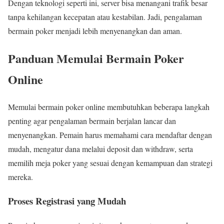
Dengan teknologi seperti ini, server bisa menangani trafik besar
tanpa kehilangan kecepatan atau kestabilan. Jadi, pengalaman
bermain poker menjadi lebih menyenangkan dan aman.
Panduan Memulai Bermain Poker
Online
Memulai bermain poker online membutuhkan beberapa langkah
penting agar pengalaman bermain berjalan lancar dan
menyenangkan. Pemain harus memahami cara mendaftar dengan
mudah, mengatur dana melalui deposit dan withdraw, serta
memilih meja poker yang sesuai dengan kemampuan dan strategi
mereka.
Proses Registrasi yang Mudah