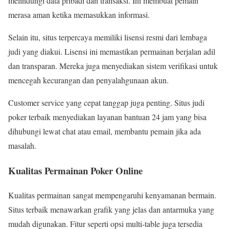
melindungi data pribadi dan transaksi. Ini membuat pemain
merasa aman ketika memasukkan informasi.
Selain itu, situs terpercaya memiliki lisensi resmi dari lembaga
judi yang diakui. Lisensi ini memastikan permainan berjalan adil
dan transparan. Mereka juga menyediakan sistem verifikasi untuk
mencegah kecurangan dan penyalahgunaan akun.
Customer service yang cepat tanggap juga penting. Situs judi
poker terbaik menyediakan layanan bantuan 24 jam yang bisa
dihubungi lewat chat atau email, membantu pemain jika ada
masalah.
Kualitas Permainan Poker Online
Kualitas permainan sangat mempengaruhi kenyamanan bermain.
Situs terbaik menawarkan grafik yang jelas dan antarmuka yang
mudah digunakan. Fitur seperti opsi multi-table juga tersedia