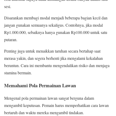
sesi.
Disarankan membagi modal menjadi beberapa bagian kecil dan
jangan gunakan semuanya sekaligus. Contohnya, jika modal
Rp1.000.000, sebaiknya hanya gunakan Rp100.000 untuk satu
putaran.
Penting juga untuk menaikkan taruhan secara bertahap saat
merasa yakin, dan segera berhenti jika mengalami kekalahan
beruntun. Cara ini membantu mengendalikan risiko dan menjaga
stamina bermain.
Memahami Pola Permainan Lawan
Mengenal pola permainan lawan sangat berguna dalam
mengambil keputusan. Pemain harus memperhatikan cara lawan
bertaruh dan waktu mereka mengambil tindakan.