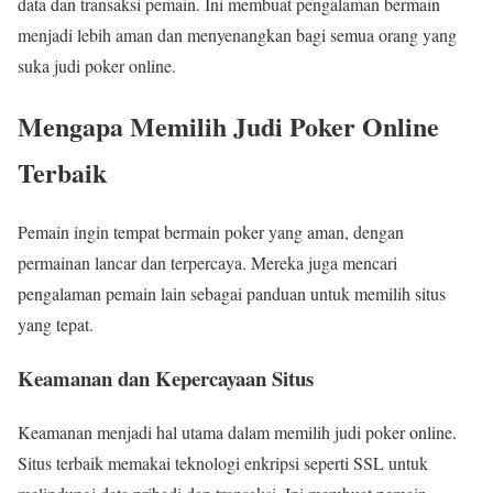
data dan transaksi pemain. Ini membuat pengalaman bermain
menjadi lebih aman dan menyenangkan bagi semua orang yang
suka judi poker online.
Mengapa Memilih Judi Poker Online
Terbaik
Pemain ingin tempat bermain poker yang aman, dengan
permainan lancar dan terpercaya. Mereka juga mencari
pengalaman pemain lain sebagai panduan untuk memilih situs
yang tepat.
Keamanan dan Kepercayaan Situs
Keamanan menjadi hal utama dalam memilih judi poker online.
Situs terbaik memakai teknologi enkripsi seperti SSL untuk