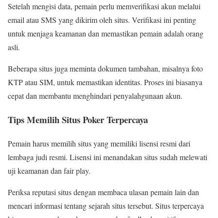
Setelah mengisi data, pemain perlu memverifikasi akun melalui
email atau SMS yang dikirim oleh situs. Verifikasi ini penting
untuk menjaga keamanan dan memastikan pemain adalah orang
asli.
Beberapa situs juga meminta dokumen tambahan, misalnya foto
KTP atau SIM, untuk memastikan identitas. Proses ini biasanya
cepat dan membantu menghindari penyalahgunaan akun.
Tips Memilih Situs Poker Terpercaya
Pemain harus memilih situs yang memiliki lisensi resmi dari
lembaga judi resmi. Lisensi ini menandakan situs sudah melewati
uji keamanan dan fair play.
Periksa reputasi situs dengan membaca ulasan pemain lain dan
mencari informasi tentang sejarah situs tersebut. Situs terpercaya