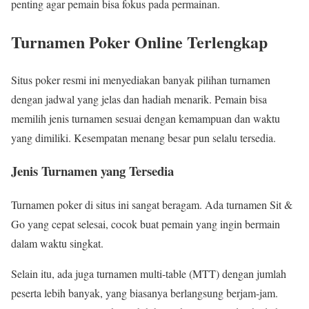
penting agar pemain bisa fokus pada permainan.
Turnamen Poker Online Terlengkap
Situs poker resmi ini menyediakan banyak pilihan turnamen
dengan jadwal yang jelas dan hadiah menarik. Pemain bisa
memilih jenis turnamen sesuai dengan kemampuan dan waktu
yang dimiliki. Kesempatan menang besar pun selalu tersedia.
Jenis Turnamen yang Tersedia
Turnamen poker di situs ini sangat beragam. Ada turnamen Sit &
Go yang cepat selesai, cocok buat pemain yang ingin bermain
dalam waktu singkat.
Selain itu, ada juga turnamen multi-table (MTT) dengan jumlah
peserta lebih banyak, yang biasanya berlangsung berjam-jam.