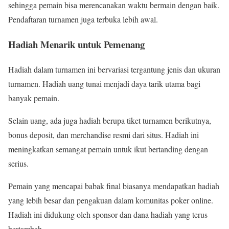
sehingga pemain bisa merencanakan waktu bermain dengan baik.
Pendaftaran turnamen juga terbuka lebih awal.
Hadiah Menarik untuk Pemenang
Hadiah dalam turnamen ini bervariasi tergantung jenis dan ukuran
turnamen. Hadiah uang tunai menjadi daya tarik utama bagi
banyak pemain.
Selain uang, ada juga hadiah berupa tiket turnamen berikutnya,
bonus deposit, dan merchandise resmi dari situs. Hadiah ini
meningkatkan semangat pemain untuk ikut bertanding dengan
serius.
Pemain yang mencapai babak final biasanya mendapatkan hadiah
yang lebih besar dan pengakuan dalam komunitas poker online.
Hadiah ini didukung oleh sponsor dan dana hadiah yang terus
bertambah.