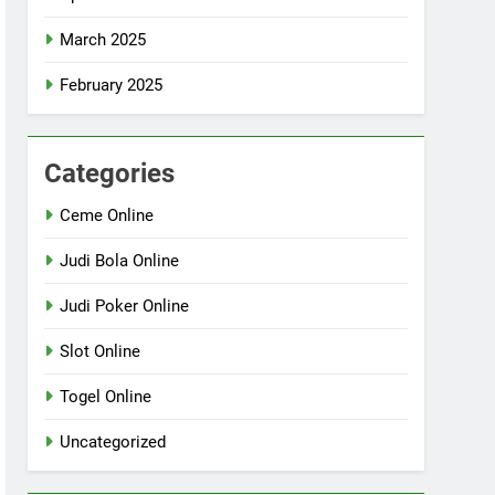
March 2025
February 2025
Categories
Ceme Online
Judi Bola Online
Judi Poker Online
Slot Online
Togel Online
Uncategorized