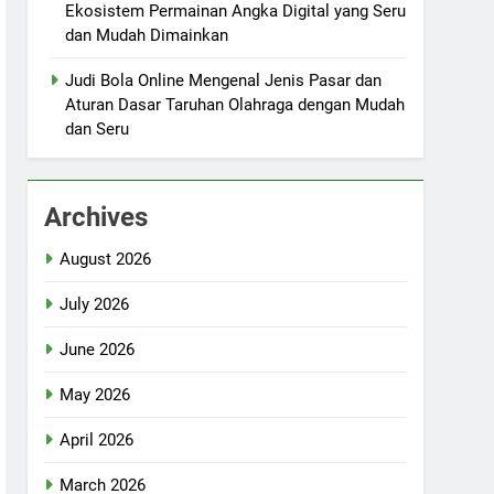
Ekosistem Permainan Angka Digital yang Seru
dan Mudah Dimainkan
Judi Bola Online Mengenal Jenis Pasar dan
Aturan Dasar Taruhan Olahraga dengan Mudah
dan Seru
Archives
August 2026
July 2026
June 2026
May 2026
April 2026
March 2026