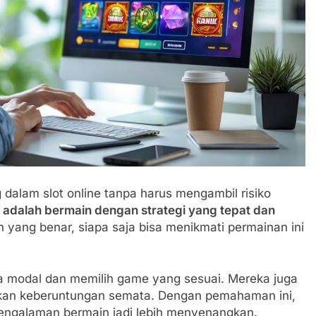
dalam slot online tanpa harus mengambil risiko
 adalah bermain dengan strategi yang tepat dan
yang benar, siapa saja bisa menikmati permainan ini
 modal dan memilih game yang sesuai. Mereka juga
lkan keberuntungan semata. Dengan pemahaman ini,
pengalaman bermain jadi lebih menyenangkan.