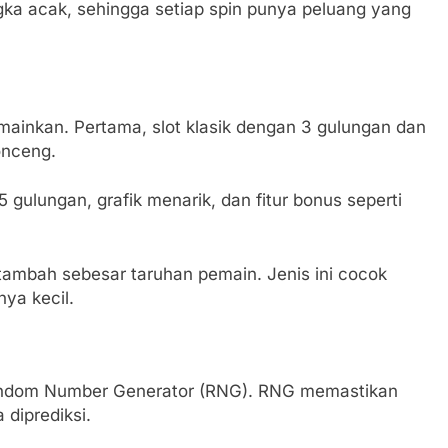
ngka acak, sehingga setiap spin punya peluang yang
imainkan. Pertama, slot klasik dengan 3 gulungan dan
onceng.
 gulungan, grafik menarik, dan fitur bonus seperti
rtambah sebesar taruhan pemain. Jenis ini cocok
ya kecil.
Random Number Generator (RNG). RNG memastikan
 diprediksi.