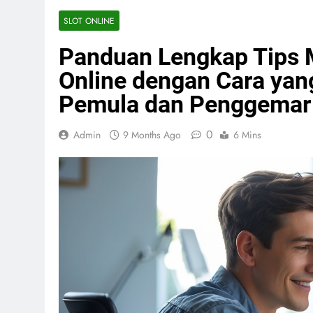
SLOT ONLINE
Panduan Lengkap Tips
Online dengan Cara yan
Pemula dan Penggemar
0
Admin
9 Months Ago
6 Mins