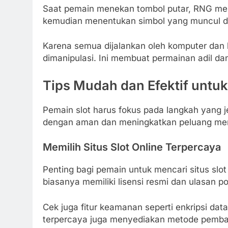
Saat pemain menekan tombol putar, RNG mem
kemudian menentukan simbol yang muncul di
Karena semua dijalankan oleh komputer dan k
dimanipulasi. Ini membuat permainan adil d
Tips Mudah dan Efektif untu
Pemain slot harus fokus pada langkah yang j
dengan aman dan meningkatkan peluang me
Memilih Situs Slot Online Terpercaya
Penting bagi pemain untuk mencari situs slot
biasanya memiliki lisensi resmi dan ulasan po
Cek juga fitur keamanan seperti enkripsi da
terpercaya juga menyediakan metode pemba