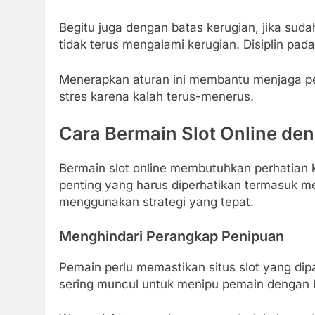
Begitu juga dengan batas kerugian, jika suda
tidak terus mengalami kerugian. Disiplin pad
Menerapkan aturan ini membantu menjaga p
stres karena kalah terus-menerus.
Cara Bermain Slot Online de
Bermain slot online membutuhkan perhatian 
penting yang harus diperhatikan termasuk m
menggunakan strategi yang tepat.
Menghindari Perangkap Penipuan
Pemain perlu memastikan situs slot yang dipak
sering muncul untuk menipu pemain dengan 