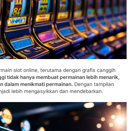
ain slot online, terutama dengan grafis canggih
nggi tidak hanya membuat permainan lebih menarik,
in dalam menikmati permainan.
Dengan tampilan
njadi lebih mengasyikkan dan mendebarkan.