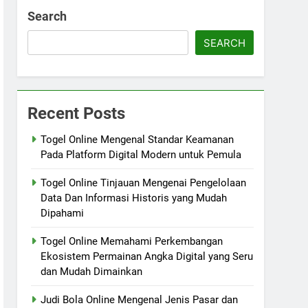
Search
SEARCH
Recent Posts
Togel Online Mengenal Standar Keamanan
Pada Platform Digital Modern untuk Pemula
Togel Online Tinjauan Mengenai Pengelolaan
Data Dan Informasi Historis yang Mudah
Dipahami
Togel Online Memahami Perkembangan
Ekosistem Permainan Angka Digital yang Seru
dan Mudah Dimainkan
Judi Bola Online Mengenal Jenis Pasar dan