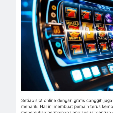
Setiap slot online dengan grafis canggih ju
menarik. Hal ini membuat pemain terus kembal
menemukan permainan yang sesuai dengan sel