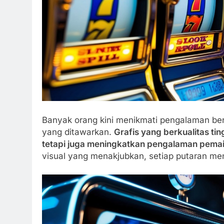
Banyak orang kini menikmati pengalaman berm
yang ditawarkan.
Grafis yang berkualitas ti
tetapi juga meningkatkan pengalaman pema
visual yang menakjubkan, setiap putaran me