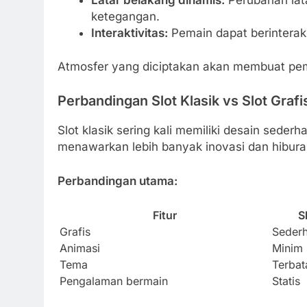
ketegangan.
Interaktivitas:
Pemain dapat berinterak
Atmosfer yang diciptakan akan membuat pema
Perbandingan Slot Klasik vs Slot Grafi
Slot klasik sering kali memiliki desain sederha
menawarkan lebih banyak inovasi dan hibura
Perbandingan utama:
Fitur
S
Grafis
Seder
Animasi
Minim
Tema
Terbat
Pengalaman bermain
Statis