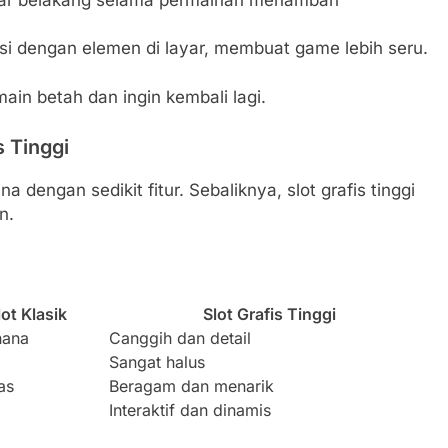
si dengan elemen di layar, membuat game lebih seru.
in betah dan ingin kembali lagi.
s Tinggi
na dengan sedikit fitur. Sebaliknya, slot grafis tinggi
n.
lot Klasik
Slot Grafis Tinggi
hana
Canggih dan detail
Sangat halus
as
Beragam dan menarik
Interaktif dan dinamis