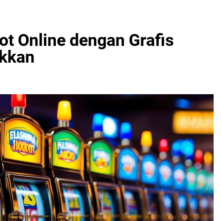
t Online dengan Grafis
ikkan