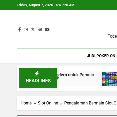
Skip
Friday, August 7, 2026
4:41:22 AM
to
content
Toge
JUDI POKER ON
Digital Modern untuk Pemula
Togel Online Ti
1 Day Ago
HEADLINES
Home
Slot Online
Pengalaman Bermain Slot O