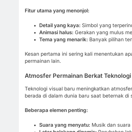
Fitur utama yang menonjol:
Detail yang kaya:
Simbol yang terperinc
Animasi halus:
Gerakan yang mulus mem
Tema yang menarik:
Banyak pilihan te
Kesan pertama ini sering kali menentukan ap
permainan lain.
Atmosfer Permainan Berkat Teknologi 
Teknologi visual baru meningkatkan atmosf
berada di dalam dunia baru saat beternak di s
Beberapa elemen penting:
Suara yang menyatu:
Musik dan suara
Latar belakang dinamis:
Perubahan lat