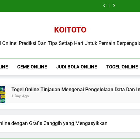
Togel
Judi
Online
Mengenal
Tinjauan
Memahami
Online
Mengenal
Tinjauan
Online
Bola
Mengenal
Standar
Mengenai
Perkembangan
Mengenal
Standar
Mengenai
Memahami
Online
Jenis
Keamanan
Pengelolaan
Ekosistem
Jenis
Keamanan
Pengelolaan
Perkembangan
Mengenal
Pasar
Pada
Data
Permainan
Pasar
Pada
Data
Ekosistem
Jenis
dan
Platform
Dan
Angka
dan
Platform
Dan
Permainan
Pasar
KOITOTO
Aturan
Digital
Informasi
Digital
Aturan
Digital
Informasi
Angka
dan
Dasar
Modern
Historis
yang
Dasar
Modern
Historis
Digital
Aturan
Taruhan
untuk
yang
Seru
Taruhan
untuk
yang
yang
Dasar
l Online: Prediksi Dan Tips Setiap Hari Untuk Pemain Berpenga
Olahraga
Pemula
Mudah
dan
Olahraga
Pemula
Mudah
Seru
Taruhan
dengan
Dipahami
Mudah
dengan
Dipahami
dan
Olahraga
Mudah
Dimainkan
Mudah
Mudah
dengan
dan
dan
Dimainkan
Mudah
Seru
Seru
dan
LINE
CEME ONLINE
JUDI BOLA ONLINE
TOGEL ONLINE
Seru
njauan Mengenai Pengelolaan Data Dan Informasi Historis ya
nline dengan Grafis Canggih yang Mengasyikkan