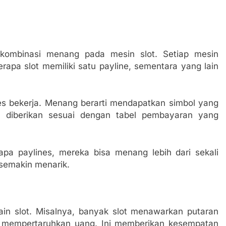
 kombinasi menang pada mesin slot. Setiap mesin
rapa slot memiliki satu payline, sementara yang lain
 bekerja. Menang berarti mendapatkan simbol yang
n diberikan sesuai dengan tabel pembayaran yang
pa paylines, mereka bisa menang lebih dari sekali
semakin menarik.
n slot. Misalnya, banyak slot menawarkan putaran
a mempertaruhkan uang. Ini memberikan kesempatan