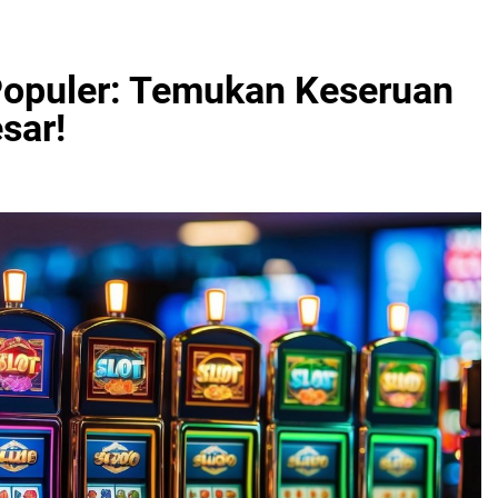
Populer: Temukan Keseruan
sar!