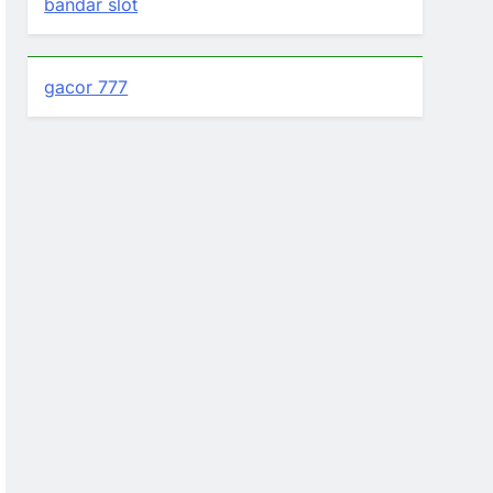
bandar slot
gacor 777