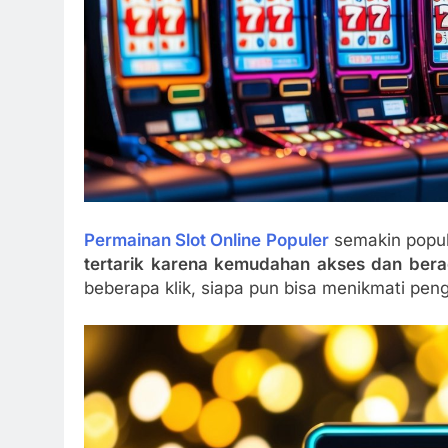
Permainan Slot Online Populer
semakin popule
tertarik karena kemudahan akses dan ber
beberapa klik, siapa pun bisa menikmati p