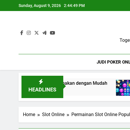
Skip
Sunday, August 9, 2026
2:44:51 PM
to
content
Toge
JUDI POKER ON
 yang Digunakan dengan Mudah
Togel Online 
2 Days Ago
HEADLINES
Home
Slot Online
Permainan Slot Online Popu