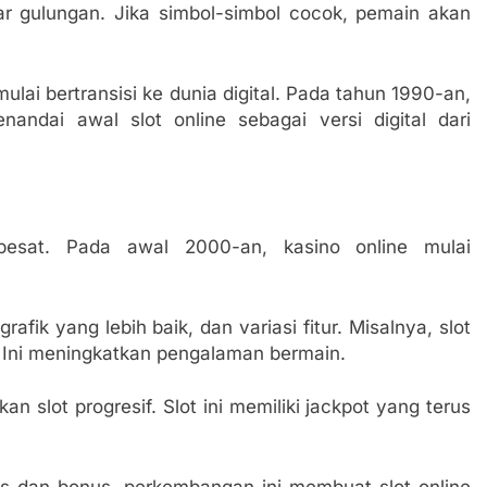
 gulungan. Jika simbol-simbol cocok, pemain akan
ulai bertransisi ke dunia digital. Pada tahun 1990-an,
nandai awal slot online sebagai versi digital dari
 pesat. Pada awal 2000-an, kasino online mulai
fik yang lebih baik, dan variasi fitur. Misalnya, slot
 Ini meningkatkan pengalaman bermain.
n slot progresif. Slot ini memiliki jackpot yang terus
is dan bonus, perkembangan ini membuat slot online