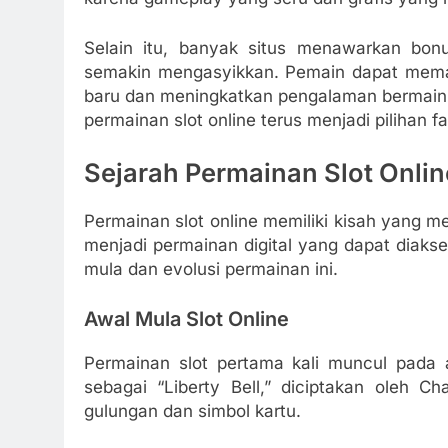
Selain itu, banyak situs menawarkan bo
semakin mengasyikkan. Pemain dapat mema
baru dan meningkatkan pengalaman bermain m
permainan slot online terus menjadi pilihan f
Sejarah Permainan Slot Onlin
Permainan slot online memiliki kisah yang men
menjadi permainan digital yang dapat diakse
mula dan evolusi permainan ini.
Awal Mula Slot Online
Permainan slot pertama kali muncul pada a
sebagai “Liberty Bell,” diciptakan oleh Ch
gulungan dan simbol kartu.