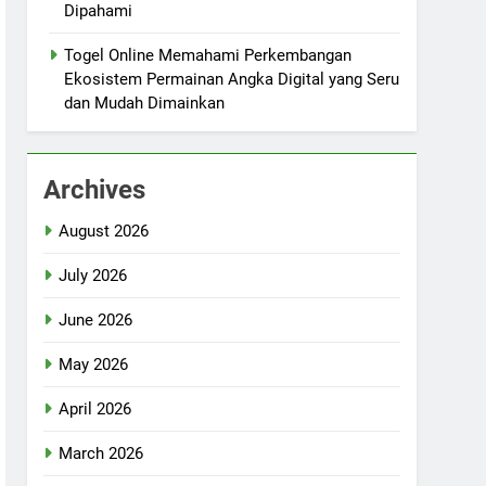
Dipahami
Togel Online Memahami Perkembangan
Ekosistem Permainan Angka Digital yang Seru
dan Mudah Dimainkan
Archives
August 2026
July 2026
June 2026
May 2026
April 2026
March 2026