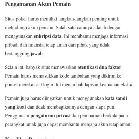
Pengamanan Akun Pemain
Situs poker harus memiliki langkah-langkah penting untuk
melindungi akun pemain. Salah satu caranya adalah dengan
enkripsi data
menggunakan
. Ini membantu menjaga informasi
pribadi dan finansial tetap aman dari pihak yang tidak
bertanggung jawab.
otentikasi dua faktor
Selain itu, banyak situs menawarkan
.
Pemain harus memasukkan kode tambahan yang dikirim ke
ponsel mereka saat login. Ini menambah lapisan keamanan ekstra.
kata sandi
Pemain juga harus diingatkan untuk menggunakan
yang kuat
dan tidak membagikannya dengan siapa pun.
pengaturan privasi
Penggunaan
dan pembaruan berkala pada
perangkat lunak juga dapat membantu menjaga akun tetap aman.