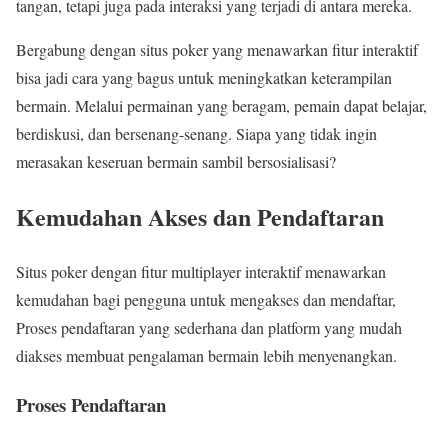
tangan, tetapi juga pada interaksi yang terjadi di antara mereka.
Bergabung dengan situs poker yang menawarkan fitur interaktif
bisa jadi cara yang bagus untuk meningkatkan keterampilan
bermain. Melalui permainan yang beragam, pemain dapat belajar,
berdiskusi, dan bersenang-senang. Siapa yang tidak ingin
merasakan keseruan bermain sambil bersosialisasi?
Kemudahan Akses dan Pendaftaran
Situs poker dengan fitur multiplayer interaktif menawarkan
kemudahan bagi pengguna untuk mengakses dan mendaftar,
Proses pendaftaran yang sederhana dan platform yang mudah
diakses membuat pengalaman bermain lebih menyenangkan.
Proses Pendaftaran