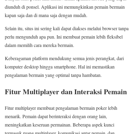
diunduh di ponsel. Aplikasi ini memungkinkan pemain bermain
kapan saja dan di mana saja dengan mudah.
Selain itu, situs ini sering kali dapat diakses melalui browser tanpa
perlu mengunduh apa pun. Ini membuat pemain lebih fleksibel
dalam memilih cara mereka bermain.
Keberagaman platform mendukung semua jenis perangkat, dari
komputer desktop hingga smartphone. Hal ini memastikan
pengalaman bermain yang optimal tanpa hambatan.
Fitur Multiplayer dan Interaksi Pemain
Fitur multiplayer membuat pengalaman bermain poker lebih
menarik. Pemain dapat berinteraksi dengan orang lain,
meningkatkan keseruan permainan. Beberapa aspek kunci
termasuk ruang multiplayer, komunikasi antar pemain, dan