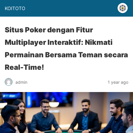
KOITOTO
Situs Poker dengan Fitur
Multiplayer Interaktif: Nikmati
Permainan Bersama Teman secara
Real-Time!
admin
1 year ago