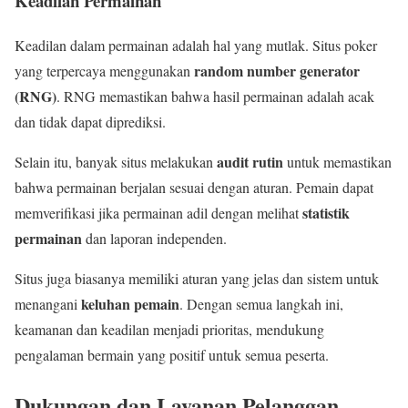
Keadilan Permainan
Keadilan dalam permainan adalah hal yang mutlak. Situs poker
random number generator
yang terpercaya menggunakan
(RNG)
. RNG memastikan bahwa hasil permainan adalah acak
dan tidak dapat diprediksi.
audit rutin
Selain itu, banyak situs melakukan
untuk memastikan
bahwa permainan berjalan sesuai dengan aturan. Pemain dapat
statistik
memverifikasi jika permainan adil dengan melihat
permainan
dan laporan independen.
Situs juga biasanya memiliki aturan yang jelas dan sistem untuk
keluhan pemain
menangani
. Dengan semua langkah ini,
keamanan dan keadilan menjadi prioritas, mendukung
pengalaman bermain yang positif untuk semua peserta.
Dukungan dan Layanan Pelanggan